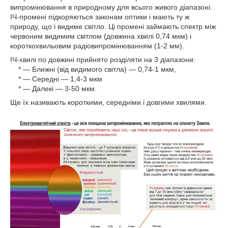
випромінювання в природному для всього живого діапазоні.
ІЧ-промені підкоряються законам оптики і мають ту ж
природу, що і видиме світло.
Ці промені займають спектр між
червоним видимим світлом (довжина хвилі 0,74 мкм) і
короткохвильовим радіовипромінюванням (1-2 мм).
ІЧ-хвилі по довжині прийнято розділяти на 3 діапазони:
* ― Ближні (від видимого світла) ― 0,74-1 мкм,
* ― Середні ― 1,4-3 мкм
* ― Далекі ― 3-50 мкм.
Ще їх називають короткими, середніми і довгими хвилями.