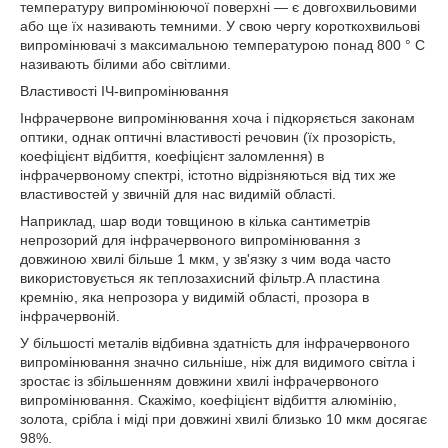
температуру випромінюючої поверхні ― є довгохвильовими
або ще їх називають темними.
У свою чергу короткохвильові
випромінювачі з максимальною температурою понад 800 ° С
називають білими або світлими.
Властивості ІЧ-випромінювання
Інфрачервоне випромінювання хоча і підкоряється законам
оптики, однак оптичні властивості речовин (їх прозорість,
коефіцієнт відбиття, коефіцієнт заломлення) в
інфрачервоному спектрі, істотно відрізняються від тих же
властивостей у звичній для нас видимій області.
Наприклад, шар води товщиною в кілька сантиметрів
непрозорий для інфрачервоного випромінювання з
довжиною хвилі більше 1 мкм, у зв'язку з чим вода часто
використовується як теплозахисний фільтр.
А пластина
кремнію, яка непрозора у видимій області, прозора в
інфрачервоній.
У більшості металів відбивна здатність для інфрачервоного
випромінювання значно сильніше, ніж для видимого світла і
зростає із збільшенням довжини хвилі інфрачервоного
випромінювання.
Скажімо, коефіцієнт відбиття алюмінію,
золота, срібла і міді при довжині хвилі близько 10 мкм досягає
98%.