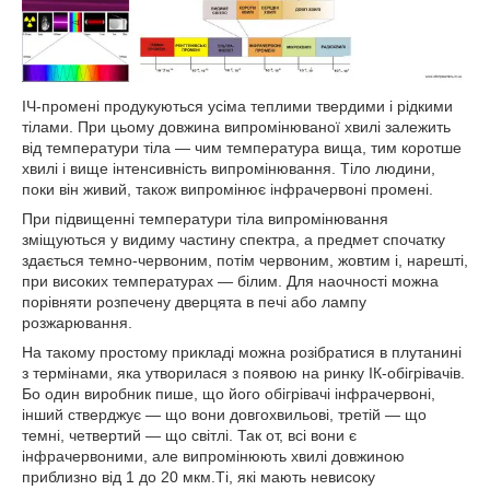
ІЧ-промені продукуються усіма теплими твердими і рідкими
тілами.
При цьому довжина випромінюваної хвилі залежить
від температури тіла ― чим температура вища, тим коротше
хвилі і вище інтенсивність випромінювання.
Тіло людини,
поки він живий, також випромінює інфрачервоні промені.
При підвищенні температури тіла випромінювання
зміщуються у видиму частину спектра, а предмет спочатку
здається темно-червоним, потім червоним, жовтим і, нарешті,
при високих температурах ― білим.
Для наочності можна
порівняти розпечену дверцята в печі або лампу
розжарювання.
На такому простому прикладі можна розібратися в плутанині
з термінами, яка утворилася з появою на ринку ІК-обігрівачів.
Бо один виробник пише, що його обігрівачі інфрачервоні,
інший стверджує ― що вони довгохвильові, третій ― що
темні, четвертий ― що світлі.
Так от, всі вони є
інфрачервоними, але випромінюють хвилі довжиною
приблизно від 1 до 20 мкм.
Ті, які мають невисоку