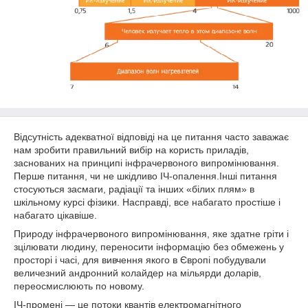
Відсутність адекватної відповіді на це питання часто заважає
нам зробити правильний вибір на користь приладів,
заснованих на принципі інфрачервоного випромінювання.
Перше питання, чи не шкідливо ІЧ-опалення.
Інші питання
стосуються засмаги, радіації та інших «білих плям» в
шкільному курсі фізики.
Насправді, все набагато простіше і
набагато цікавіше.
Природу інфрачервоного випромінювання, яке здатне гріти і
зцілювати людину, переносити інформацію без обмежень у
просторі і часі, для вивчення якого в Європі побудували
величезний андронний колайдер на мільярди доларів,
переосмислюють по новому.
ІЧ-промені ― це потоки квантів електромагнітного