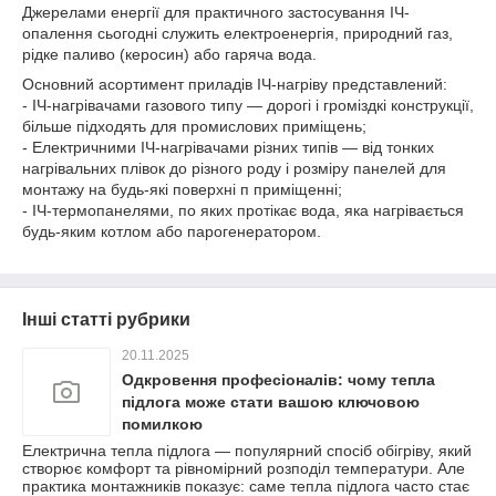
Джерелами енергії для практичного застосування ІЧ-
опалення сьогодні служить електроенергія, природний газ,
рідке паливо (керосин) або гаряча вода.
Основний асортимент приладів ІЧ-нагріву представлений:
- ІЧ-нагрівачами газового типу ― дорогі і громіздкі конструкції,
більше підходять для промислових приміщень;
- Електричними ІЧ-нагрівачами різних типів ― від тонких
нагрівальних плівок до різного роду і розміру панелей для
монтажу на будь-які поверхні п приміщенні;
- ІЧ-термопанелями, по яких протікає вода, яка нагрівається
будь-яким котлом або парогенератором.
Інші статті рубрики
20.11.2025
Одкровення професіоналів: чому тепла
підлога може стати вашою ключовою
помилкою
Електрична тепла підлога — популярний спосіб обігріву, який
створює комфорт та рівномірний розподіл температури. Але
практика монтажників показує: саме тепла підлога часто стає