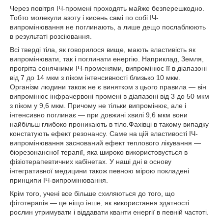
Через повітря ІЧ-промені проходять майже безперешкодно.
Тобто молекули азоту і кисень самі по собі ІЧ-
випромінювання не поглинають, а лише дещо послаблюють
в результаті розсіювання.
Всі тверді тіла, як говорилося вище, мають властивість як
випромінювати, так і поглинати енергію.
Наприклад, Земля,
прогріта сонячними ІЧ-променями, випромінює її в діапазоні
від 7 до 14 мкм з піком інтенсивності близько 10 мкм.
Організм людини також не є винятком з цього правила ― він
випромінює інфрачервоні промені в діапазоні від 3 до 50 мкм
з піком у 9,6 мкм.
Причому не тільки випромінює, але і
інтенсивно поглинає ― при довжині хвилі 9,6 мкм вони
найбільш глибоко проникають в тіло.
Фахівці в такому випадку
констатують ефект резонансу.
Саме на цій властивості ІЧ-
випромінювання заснований ефект теплового лікування ―
біорезонансної терапії, яка широко використовується в
фізіотерапевтичних кабінетах.
У наші дні в основу
інтегративної медицини також певною мірою покладені
принципи ІЧ-випромінювання.
Крім того, учені все більше схиляються до того, що
фітотерапія ― це ніщо інше, як використання здатності
рослин утримувати і віддавати кванти енергії в певній частоті.