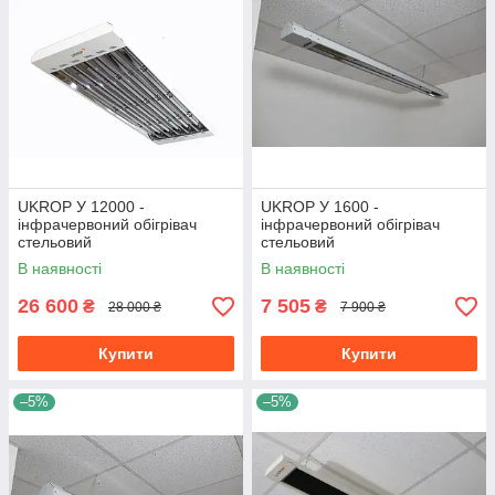
UKROP У 12000 -
UKROP У 1600 -
інфрачервоний обігрівач
інфрачервоний обігрівач
стельовий
стельовий
середньохвильової для
середньохвильової для
В наявності
В наявності
теплиць, ферм і холодних
теплиць , ферм і холодних
будівель
будівель
26 600
7 505
₴
₴
28 000 ₴
7 900 ₴
Купити
Купити
–5%
–5%