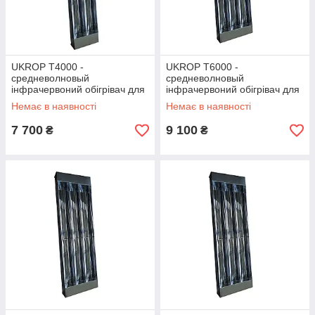
UKROP T4000 -
UKROP T6000 -
средневолновый
средневолновый
інфрачервоний обігрівач для
інфрачервоний обігрівач для
теплиць, тварин, холодних
теплиць, тварин, холодних
Немає в наявності
Немає в наявності
будівель
будівель
7 700
9 100
₴
₴