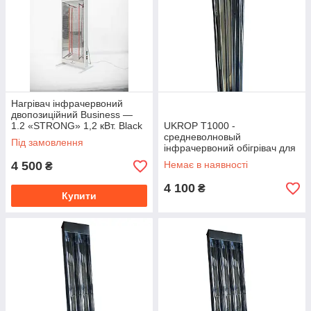
Нагрівач інфрачервоний
двопозиційний Business —
1.2 «STRONG» 1,2 кВт. Black
UKROP T1000 -
Білий
средневолновый
Під замовлення
інфрачервоний обігрівач для
теплиць, тварин, холодних
4 500
Немає в наявності
₴
будівель
4 100
₴
Купити