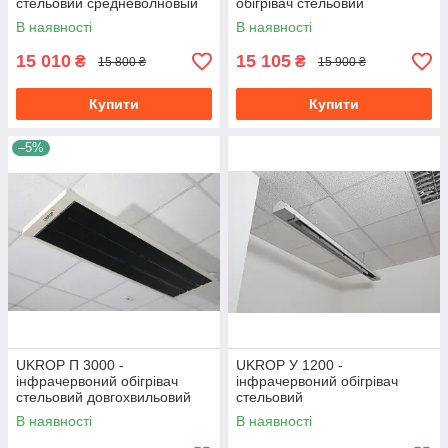
стельовий средневолновый
обігрівач стельовий
промисловий
средневолновый
В наявності
В наявності
15 010
15 105
₴
₴
15 800 ₴
15 900 ₴
Купити
Купити
–5%
UKROP П 3000 -
UKROP У 1200 -
інфрачервоний обігрівач
інфрачервоний обігрівач
стельовий довгохвильовий
стельовий
енергоефективний
середньохвильовий для
В наявності
В наявності
теплиць, ферм і холодних
будівель