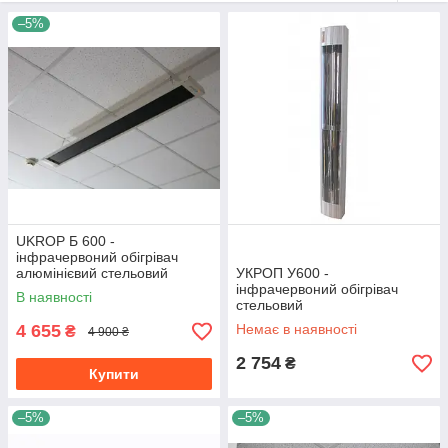
–5%
UKROP Б 600 -
інфрачервоний обігрівач
алюмінієвий стельовий
УКРОП У600 -
довгохвильовий
інфрачервоний обігрівач
В наявності
энергоэфективный
стельовий
середньохвильової для
4 655
Немає в наявності
₴
4 900 ₴
теплиць , ферм і холодних
будівель
2 754
₴
Купити
–5%
–5%