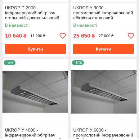
UKROP П 2000 -
UKROP У 9000 -
інфрачервоний обігрівач
промисловий інфрачервоний
стельовий довгохвильовий
обігрівач стельовий
енергоефективний
средневолновый
В наявності
В наявності
10 640
25 650
₴
₴
11 200 ₴
27 000 ₴
Купити
Купити
–5%
–5%
UKROP У 4000 -
UKROP У 6000 -
інфрачервоний обігрівач
промисловий інфрачервоний