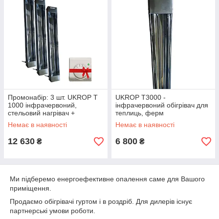
Промонабір: 3 шт. UKROP T
UKROP Т3000 -
1000 інфрачервоний,
інфрачервоний обігрівач для
стельовий нагрівач +
теплиць, ферм
терморегулятор GLORYAL
Немає в наявності
Немає в наявності
WSK-7B-2
12 630
6 800
₴
₴
Ми підберемо енергоефективне опалення саме для Вашого
приміщення.
Продаємо обігрівачі гуртом і в роздріб. Для дилерів існує
партнерські умови роботи.