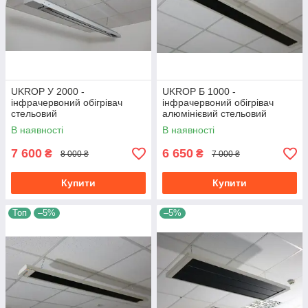
UKROP У 2000 -
UKROP Б 1000 -
інфрачервоний обігрівач
інфрачервоний обігрівач
стельовий
алюмінієвий стельовий
середньохвильової для
довгохвильовий
В наявності
В наявності
теплиць , ферм і холодних
енергоефективний
будівель
7 600
6 650
₴
₴
8 000 ₴
7 000 ₴
Купити
Купити
Топ
–5%
–5%