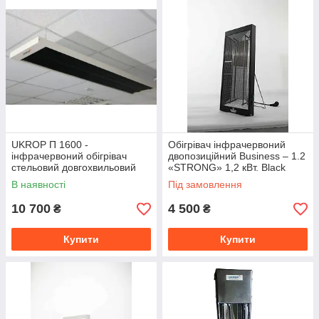
UKROP П 1600 -
Обігрівач інфрачервоний
інфрачервоний обігрівач
двопозиційний Business – 1.2
стельовий довгохвильовий
«STRONG» 1,2 кВт. Black
енергоефективний
В наявності
Під замовлення
10 700
4 500
₴
₴
Купити
Купити