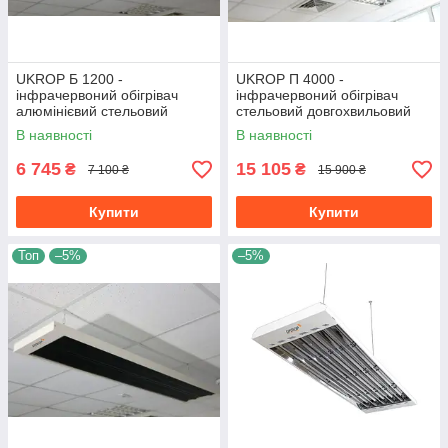
UKROP Б 1200 -
UKROP П 4000 -
інфрачервоний обігрівач
інфрачервоний обігрівач
алюмінієвий стельовий
стельовий довгохвильовий
довгохвильовий
енергоефективний
В наявності
В наявності
енергоефективний
6 745
15 105
₴
₴
7 100 ₴
15 900 ₴
Купити
Купити
Топ
–5%
–5%