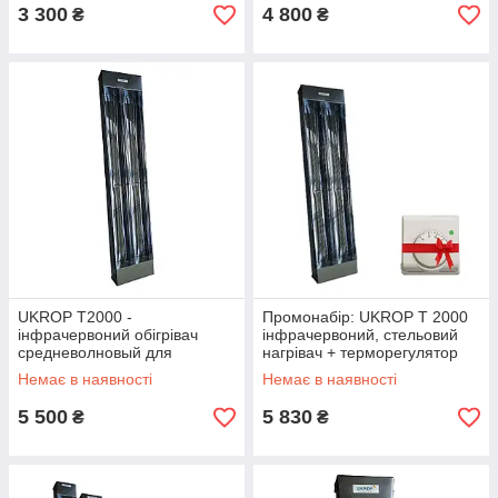
3 300
4 800
₴
₴
UKROP Т2000 -
Промонабір: UKROP T 2000
інфрачервоний обігрівач
інфрачервоний, стельовий
средневолновый для
нагрівач + терморегулятор
теплиць, холодних будівель
GLORYAL WSK-7B-2
Немає в наявності
Немає в наявності
5 500
5 830
₴
₴