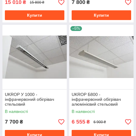
15 010
7 800
₴
₴
15 800 ₴
Купити
Купити
–5%
UKROP У 1000 -
UKROP Б800 -
інфрачервоний обігрівач
інфрачервоний обігрівач
стельовий
алюмінієвий стельовий
середньохвильовий для
довгохвильовий
В наявності
В наявності
теплиць, ферм і холодних
энергоэфективный
будівель
7 700
6 555
₴
₴
6 900 ₴
Купити
Купити