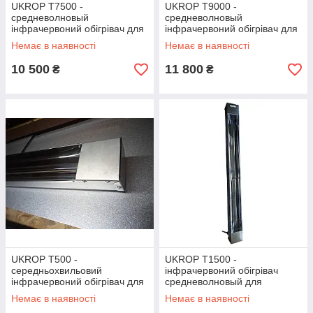
UKROP T7500 -
UKROP T9000 -
средневолновый
средневолновый
інфрачервоний обігрівач для
інфрачервоний обігрівач для
теплиць, тварин, холодних
теплиць, тварин, холодних
Немає в наявності
Немає в наявності
будівель
будівель
10 500
11 800
₴
₴
UKROP T500 -
UKROP Т1500 -
середньохвильовий
інфрачервоний обігрівач
інфрачервоний обігрівач для
средневолновый для
теплиць, тварин, холодних
теплиць, холодних будівель
Немає в наявності
Немає в наявності
будівель