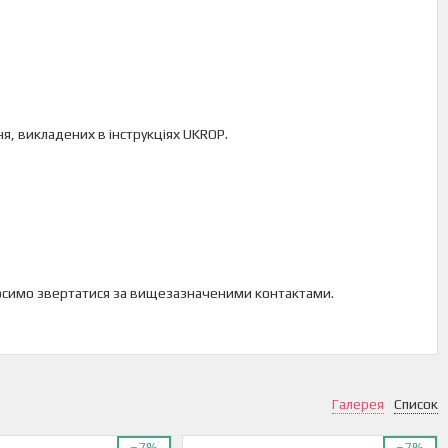
ня, викладених в інструкціях UKROP.
 просимо звертатися за вищезазначеними контактами.
Галерея
Список
–7%
–7%