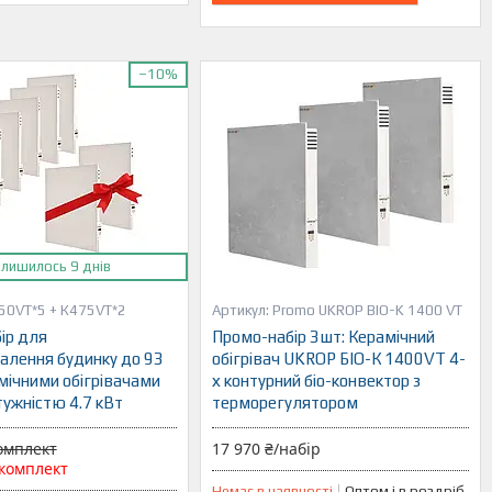
–10%
алишилось 9 днів
50VT*5 + К475VT*2
Promo UKROP BIO-K 1400 VT
ір для
Промо-набір 3шт: Керамічний
алення будинку до 93
обігрівач UKROP БІО-К 1400VT 4-
амічними обігрівачами
х контурний біо-конвектор з
ужністю 4.7 кВт
терморегулятором
комплект
17 970 ₴/набір
/комплект
Немає в наявності
Оптом і в роздріб