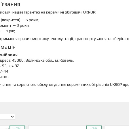
в’язання
ович надає гарантію на керамічні обігрівачі UKROP:
 (покриття) — 6 років;
лемент — 2 роки;
— 1 рік;
отримання правил монтажу, експлуатації, транспортування та зберіган
рмація
енійович
еса: 45006, Волинська обл., м. Ковель,
 93, кв. 92
7-44
l.com
тачання та сервісного обслуговування керамічних обігрівачів UKROP
–7%
–7%