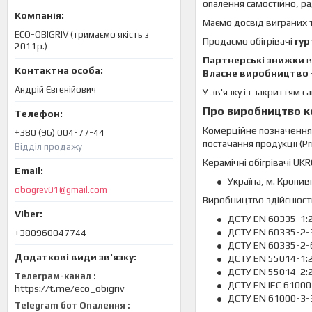
опалення самостійно, р
Маємо досвід виграних 
ECO-OBIGRIV (тримаємо якість з
Продаємо обігрівачі
гур
2011р.)
Партнерські знижки
в
Власне виробництво
Андрій Євгенійович
У зв'язку із закриттям с
Про виробництво ке
Комерційне позначенн
+380 (96) 004-77-44
постачання продукції (Pr
Відділ продажу
Керамічні обігрівачі U
Україна, м. Кропи
obogrev01@gmail.com
Виробництво здійснюєть
ДСТУ EN 60335-1:
ДСТУ EN 60335-2-
+380960047744
ДСТУ EN 60335-2-
ДСТУ EN 55014-1:
ДСТУ EN 55014-2:
Телеграм-канал
ДСТУ EN IEC 61000
https://t.me/eco_obigriv
ДСТУ EN 61000-3-
Telegram бот Опалення