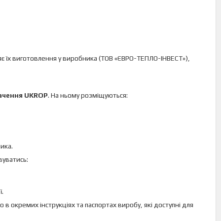
є їх виготовлення у виробника (ТОВ «ЄВРО-ТЕПЛО-ІНВЕСТ»),
ачення UKROP
. На ньому розміщуються:
ика.
вуватись:
.
 в окремих інструкціях та паспортах виробу, які доступні для