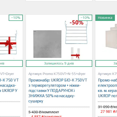
Новинка
–10%
–10%
нів
Залишилось 9 днів
З
VT+Dryer
Promo К750VT+N-55+dryer
К7
О-К 750 VT
Промонабір: UKROP БІО-К 750VТ
Промо-наб
 насадка-
з терморегулятором + ніжки-
електрооп
в UKROP У
підставки У ПОДАРУНОК і
кв. м. кер
ЗНИЖКА 50% на насадку-
UKROP пот
сушарку
31 090 ₴/
27 981 ₴
5 430 ₴/комплект
4 887 ₴/комплект