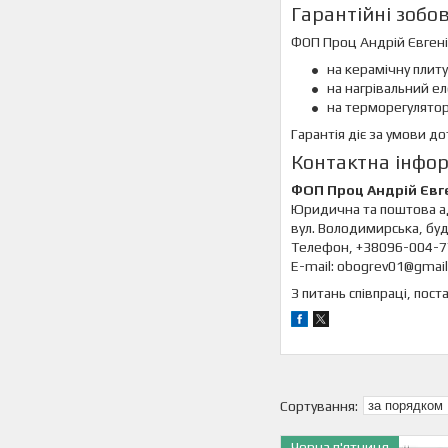
Гарантійні зобо
ФОП Проц Андрій Євгеній
на керамічну плиту
на нагрівальний е
на терморегулятор 
Гарантія діє за умови д
Контактна інфо
ФОП Проц Андрій Євг
Юридична та поштова адр
вул. Володимирська, буд.
Телефон, +38096-004-7
E-mail: obogrev01@gmai
З питань співпраці, пос
Чорна п'ятниця