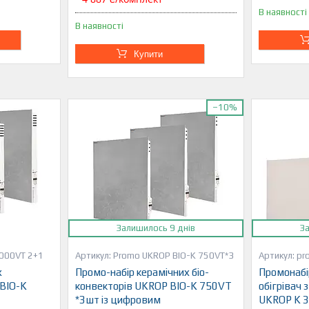
В наявності
В наявності
Купити
–10%
Залишилось 9 днів
З
1000VT 2+1
Promo UKROP BIO-K 750VT*3
pr
х
Промо-набір керамічних біо-
Промонабі
 BIO-K
конвекторів UKROP BIO-K 750VT
обігрівач
*3шт із цифровим
UKROP K 3