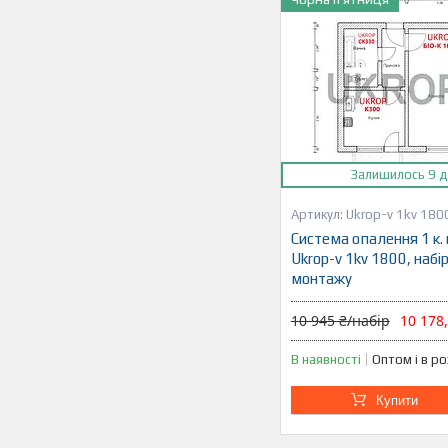
Залишилось 9 д
Ukrop-v 1kv 180
Система опалення 1 к.
Ukrop-v 1kv 1800, набі
монтажу
10 945 ₴/набір
10 178
В наявності
Оптом і в р
Купити