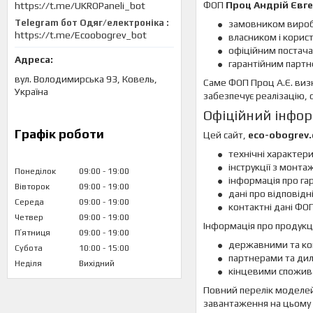
ФОП
Проц Андрій Євг
https://t.me/UKROPaneli_bot
Telegram бот Одяг/електроніка
замовником виробн
https://t.me/Ecoobogrev_bot
власником і корис
офіційним постача
гарантійним партн
вул. Володимирська 93, Ковель,
Саме ФОП Проц А.Є. виз
Україна
забезпечує реалізацію, с
Офіційний інфо
Графік роботи
Цей сайт,
eco-obogrev
технічні характер
інструкції з монтаж
Понеділок
09:00
19:00
інформація про гар
Вівторок
09:00
19:00
дані про відповідн
Середа
09:00
19:00
контактні дані ФО
Четвер
09:00
19:00
Інформація про продукц
Пʼятниця
09:00
19:00
державними та ком
Субота
10:00
15:00
партнерами та дил
Неділя
Вихідний
кінцевими спожива
Повний перелік моделей,
завантаження на цьому с