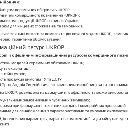
енійович
є:
ицтва керамічних обігрівачів UKROP;
тувачем комерційного позначення «UKROP»;
льником продукції UKROP на ринок України;
ером для кінцевих споживачів та замовників.
начає технічні вимоги та комплектацію кожної моделі UKROP, замовля
ервіс і гарантійне обслуговування.
рмаційний ресурс UKROP
.com
, є
офіційним інформаційним ресурсом комерційного позн
истики моделей керамічних обігрівачів UKROP;
у та експлуатації;
антійні умови;
ість продукції вимогам ТУ та ДСТУ;
П Проц Андрія Євгенійовича як замовника виробництва та постачальн
ію UKROP, розміщена на цьому сайті, є офіційною та може використо
унальними замовниками у публічних закупівлях;
ерами при формуванні технічних завдань і комерційних пропозицій;
чами для ознайомлення з характеристиками та умовами експлуатації
 їх технічних параметрів, варіантів комплектації та дизайну наведено
айті.