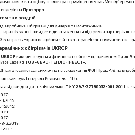
адимо замовляти оцінку тепловтрат приміщення у нас. Ми підберемо
тендерів на
Прозорро.
том та в роздріб.
ід виробника. Обігрівачі для дилерів та монтажників.
– гарантія якості, швидке відвантаження та підтримка партнерів по всі
айту Бітрікс в Україні офіційний сайт ukrop-paneli.com тимчасово не п
рамічних обігрівачів UKROP
я
UKROP
використовується фізичною особою – підприємцем
Проц Ан
ivate Label) з
ТОВ «ЄВРО-ТЕПЛО-ІНВЕСТ»
.
KROP виготовляються виключно на замовлення ФОП Проц А.Є. на виро
вницький, вул. Генерала Родимцева, 106.
ся відповідно до технічних умов
ТУ У 29.7-37796052-001:2011
та ч
2017;
30:2015;
61:2015;
2019;
2017;
-3-2:2019;
3:2017.