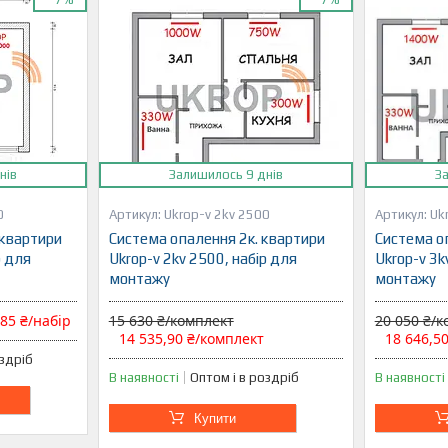
нів
Залишилось 9 днів
З
0
Ukrop-v 2kv 2500
Uk
 квартири
Система опалення 2к. квартири
Система о
р для
Ukrop-v 2kv 2500, набір для
Ukrop-v 3k
монтажу
монтажу
,85 ₴/набір
15 630 ₴/комплект
20 050 ₴/
14 535,90 ₴/комплект
18 646,5
оздріб
В наявності
Оптом і в роздріб
В наявності
Купити