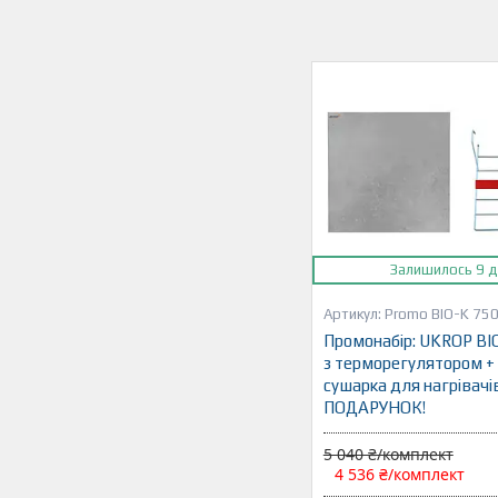
Залишилось 9 д
Promo BIO-K 750
Промонабір: UKROP BI
з терморегулятором +
сушарка для нагрівачі
ПОДАРУНОК!
5 040 ₴/комплект
4 536 ₴/комплект