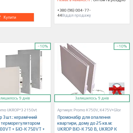
+380 (96) 004-77-
44
Відділ продажу
Купити
–10%
–10%
алишилось 9 днів
Залишилось 9 днів
omo UKROP*3 2150vt
Promo К750V, К475V+Glor
р 3шт.: керамічний
Промонабір для опалення
 з терморегулятором
квартири, дому до 25 кв.м:
00VT + БІО-К 750VТ +
UKROP BІО-К 750 В, UKROP К