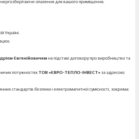
 енергозберігаюче опалення для вашого приміщення.
й Україні.
рацює.
дрієм Євгенійовичем
на підставі договору про виробництво та
бничих потужностях
ТОВ «ЄВРО-ТЕПЛО-ІНВЕСТ»
за адресою:
инних стандартів безпеки і електромагнітної сумісності, зокрема: