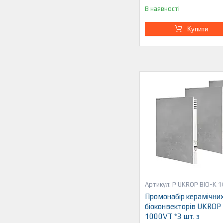
В наявності
Купити
P UKROP BIO-K 
Промонабір керамічни
біоконвекторів UKROP
1000VT *3 шт. з