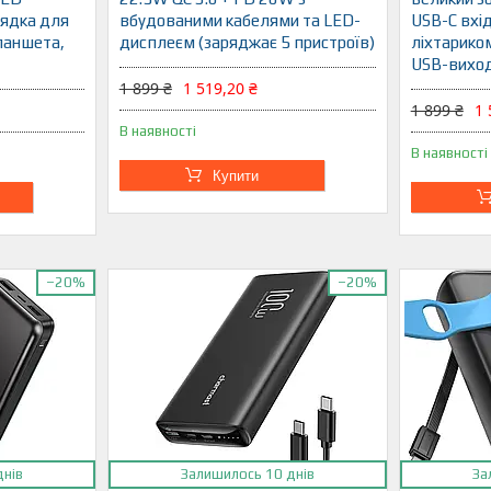
ядка для
вбудованими кабелями та LED-
USB-C вхі
ланшета,
дисплеєм (заряджає 5 пристроїв)
ліхтарико
USB-вихо
1 899 ₴
1 519,20 ₴
1 899 ₴
1 
В наявності
В наявності
Купити
–20%
–20%
днів
Залишилось 10 днів
За