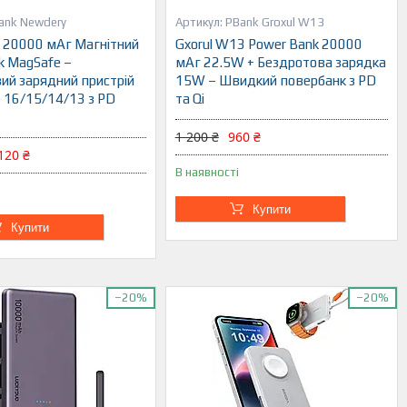
ank Newdery
PBank Groxul W13
20000 мАг Магнітний
Gxorul W13 Power Bank 20000
k MagSafe –
мАг 22.5W + Бездротова зарядка
ий зарядний пристрій
15W – Швидкий повербанк з PD
e 16/15/14/13 з PD
та Qi
1 200 ₴
960 ₴
120 ₴
В наявності
Купити
Купити
–20%
–20%