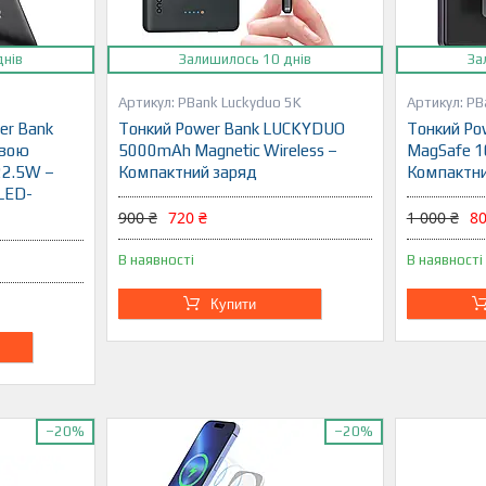
днів
Залишилось 10 днів
За
PBank Luckyduo 5K
PB
er Bank
Тонкий Power Bank LUCKYDUO
Тонкий Po
овою
5000mAh Magnetic Wireless –
MagSafe 
22.5W –
Компактний заряд
Компактни
LED-
900 ₴
720 ₴
1 000 ₴
80
В наявності
В наявності
Купити
–20%
–20%