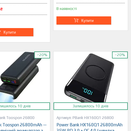
 ₴
В наявності
Купити
Купити
–20%
–20%
лишилось 10 днів
Залишилось 10 днів
ank Toospon 26800
PBank HX160Q1 26800
k Toospon 26800mAh —
Power Bank HX160Q1 26800mAh
овнішній акумулятор з
25W PD 3.0 + QC 4.0 (швидка