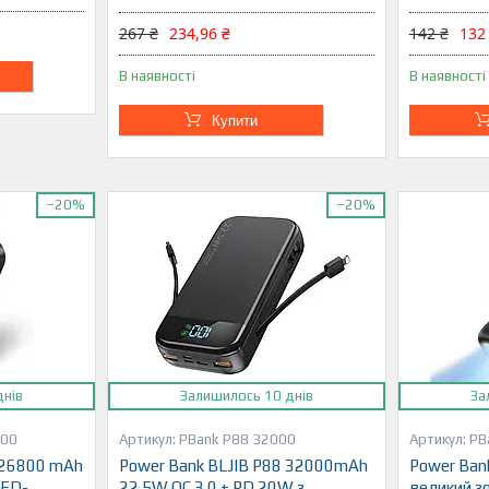
267 ₴
234,96 ₴
142 ₴
132
В наявності
В наявності
Купити
–20%
–20%
днів
Залишилось 10 днів
За
800
PBank P88 32000
PB
 26800 mAh
Power Bank BLJIB P88 32000mAh
Power Ban
LED-
22.5W QC 3.0 + PD 20W з
великий з