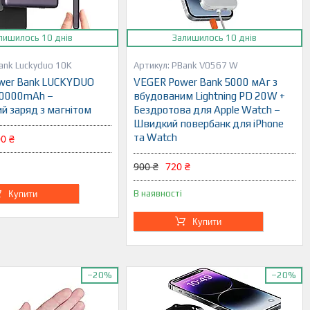
лишилось 10 днів
Залишилось 10 днів
ank Luckyduo 10K
PBank V0567 W
wer Bank LUCKYDUO
VEGER Power Bank 5000 мАг з
10000mAh –
вбудованим Lightning PD 20W +
й заряд з магнітом
Бездротова для Apple Watch –
Швидкий повербанк для iPhone
та Watch
0 ₴
900 ₴
720 ₴
В наявності
Купити
Купити
–20%
–20%