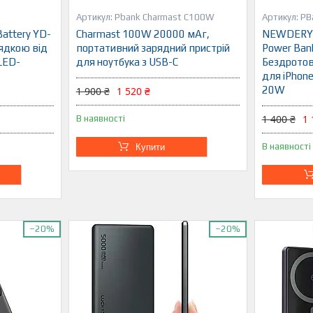
Pbank Charmast C100W
PB
Battery YD-
Charmast 100W 20000 мАг,
NEWDERY 
ядкою від
портативний зарядний пристрій
Power Ban
LED-
для ноутбука з USB-C
Бездротов
для iPhon
20W
1 900 ₴
1 520 ₴
1 400 ₴
1 
В наявності
В наявності
Купити
–20%
–20%