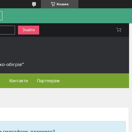
Кошик
Знайти
ко-обігрів"
н
Контакти
Партнерам
ки смартфону, планшету?