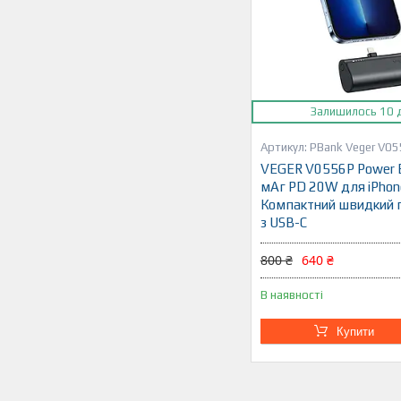
Залишилось 10 
PBank Veger V0
VEGER V0556P Power 
мАг PD 20W для iPhon
Компактний швидкий 
з USB-C
800 ₴
640 ₴
В наявності
Купити