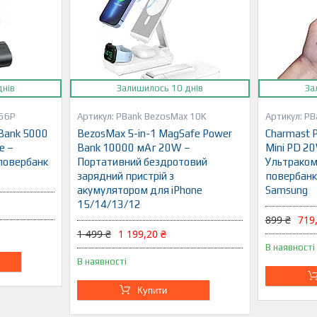
днів
Залишилось 10 днів
За
556P
PBank BezosMax 10K
PB
Bank 5000
BezosMax 5-in-1 MagSafe Power
Charmast 
e –
Bank 10000 мАг 20W –
Mini PD 20
повербанк
Портативний бездротовий
Ультраком
зарядний пристрій з
повербанк 
акумулятором для iPhone
Samsung
15/14/13/12
899 ₴
719
1 499 ₴
1 199,20 ₴
В наявності
В наявності
Купити