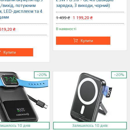
д/вихід, потужним
зарядка, 3 виходи, чорний)
м, LED-дисплеєм та 4
дами
1 499 ₴
1 199,20 ₴
519,20 ₴
В наявності
Купити
Купити
–20%
–20%
лишилось 10 днів
Залишилось 10 днів