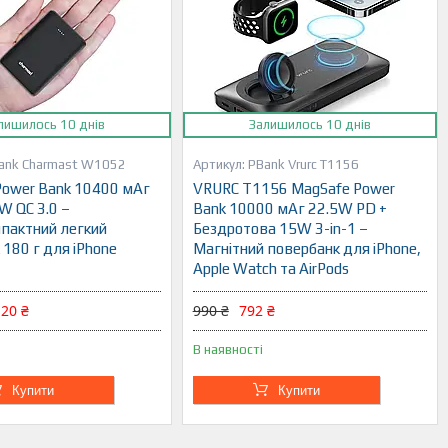
лишилось 10 днів
Залишилось 10 днів
ank Charmast W1052
PBank Vrurc T1156
Power Bank 10400 мАг
VRURC T1156 MagSafe Power
W QC 3.0 –
Bank 10000 мАг 22.5W PD +
пактний легкий
Бездротова 15W 3-in-1 –
180 г для iPhone
Магнітний повербанк для iPhone,
Apple Watch та AirPods
,20 ₴
990 ₴
792 ₴
В наявності
Купити
Купити