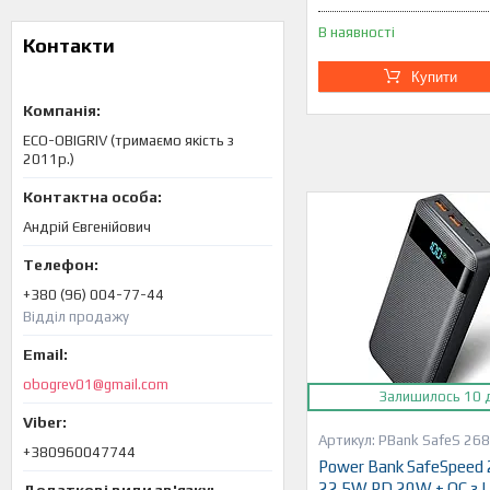
В наявності
Контакти
Купити
ECO-OBIGRIV (тримаємо якість з
2011р.)
Андрій Євгенійович
+380 (96) 004-77-44
Відділ продажу
obogrev01@gmail.com
Залишилось 10 
PBank SafeS 26
+380960047744
Power Bank SafeSpeed
22.5W PD 20W + QC з 