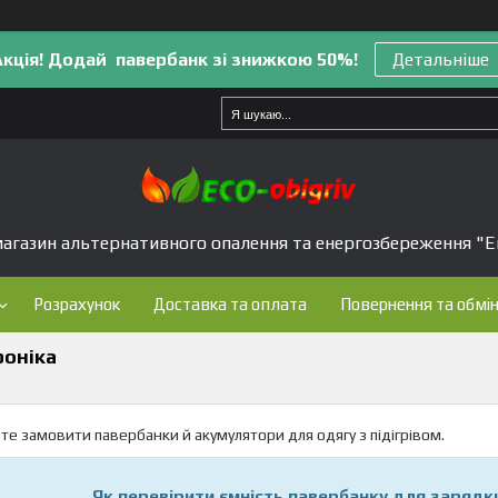
Акція! Додай павербанк зі знижкою 50%!
Детальніше
агазин альтернативного опалення та енергозбереження "Е
Розрахунок
Доставка та оплата
Повернення та обмі
роніка
те замовити павербанки й акумулятори для одягу з підігрівом.
Як перевірити ємність павербанку для заряд