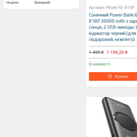
Неділя
Вихідний
PBank YD-818P
Сонячний Power Bank i
818P 30000 mAh з зар
сонця, 2 USB-виходи, 
індикатор чорний (для
подорожей, кемпінгу)
1 499 ₴
1 199,20 ₴
В наявності
Купити