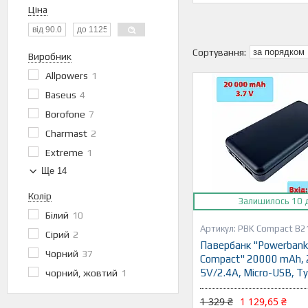
Ціна
Виробник
Allpowers
1
Baseus
4
Borofone
7
Charmast
2
Extreme
1
Ще 14
Колір
Залишилось 10 
Білий
10
PBK Compact B2
Сірий
2
Павербанк "Powerbank
Чорний
37
Compact" 20000 mAh, 
5V/2.4A, Micro-USB, T
чорний, жовтий
1
1 329 ₴
1 129,65 ₴