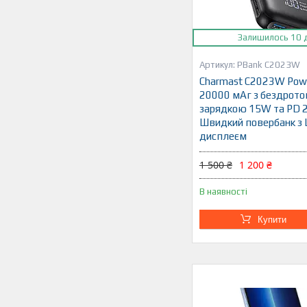
Залишилось 10 
PBank C2023W
Charmast C2023W Pow
20000 мАг з бездрот
зарядкою 15W та PD 
Швидкий повербанк з 
дисплеєм
1 500 ₴
1 200 ₴
В наявності
Купити