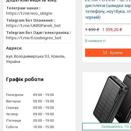
дисплеєм (швидка зар
Телеграм-канал
телефону, ноутбука, п
https://t.me/eco_obigriv
чорний)
Telegram бот Опалення
https://t.me/UKROPaneli_bot
1 699 ₴
1 359,20 ₴
Telegram бот Одяг/електроніка
https://t.me/Ecoobogrev_bot
В наявності
Купити
вул. Володимирська 93, Ковель,
Україна
Графік роботи
Понеділок
09:00
19:00
Вівторок
09:00
19:00
Середа
09:00
19:00
Четвер
09:00
19:00
Пʼятниця
09:00
19:00
Залишилось 10 
Субота
10:00
15:00