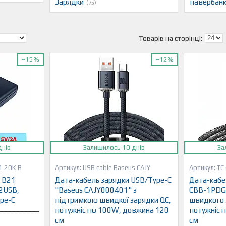
Зарядки
павербан
75
–15%
–12%
днів
Залишилось 10 днів
За
1 20K B
USB cable Baseus CAJY
TC
 B21
Дата-кабель зарядки USB/Type-C
Дата-кабел
2USB,
"Baseus CAJY000401" з
CBB-1PDG"
ype-C
підтримкою швидкої зарядки QC,
швидкого 
потужністю 100W, довжина 120
потужніст
см
см