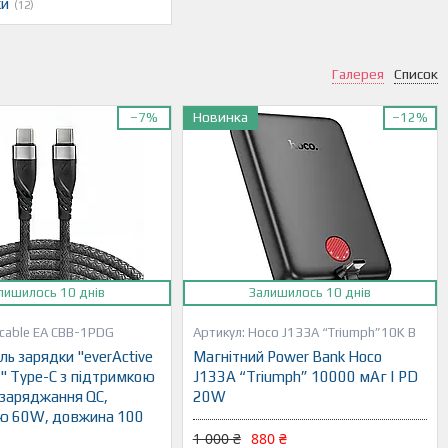
ки
12
Галерея
Список
Новинка
–7%
–12%
лишилось 10 днів
Залишилось 10 днів
 cable EA CBB-1PDG
Hoco J133A “Triumph”10K B
ь зарядки "everActive
Магнітний Power Bank Hoco
 Type-C з підтримкою
J133A “Triumph” 10000 мАг | PD
заряджання QC,
20W
ю 60W, довжина 100
1 000 ₴
880 ₴