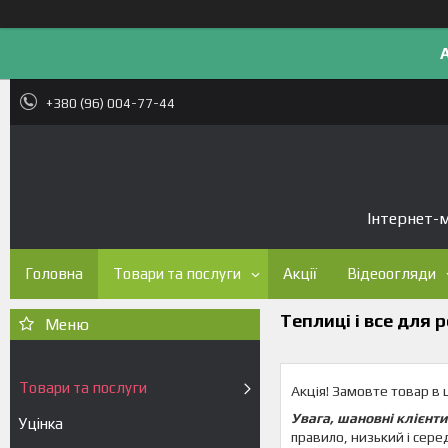
+380 (96) 004-77-44
Інтернет-м
Головна
Товари та послуги
Акції
Відеоогляди
Теплиці і все для 
Товари та послуги
Акція! Замовте товар в ц
Увага, шановні клієнти
Уцінка
правило, низький і сере