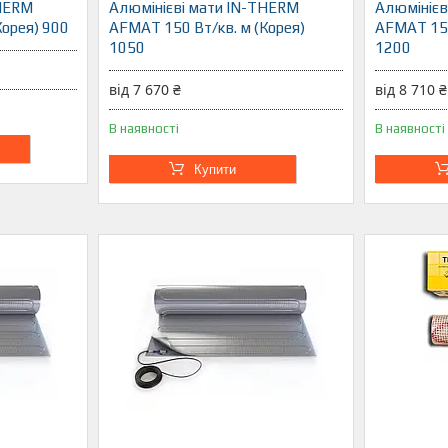
THERM
Алюмінієві мати IN-THERM
Алюмінієв
Корея) 900
AFMAT 150 Вт/кв. м (Корея)
AFMAT 150
1050
1200
від 7 670 ₴
від 8 710 ₴
В наявності
В наявності
Купити