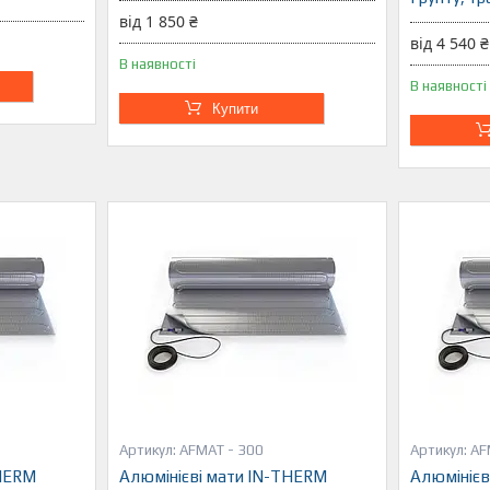
від 1 850 ₴
від 4 540 ₴
В наявності
В наявності
Купити
AFMAT - 300
AF
THERM
Алюмінієві мати IN-THERM
Алюмінієв