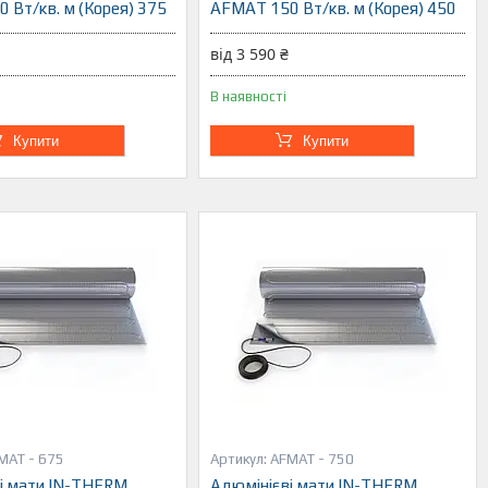
 Вт/кв. м (Корея) 375
AFMAT 150 Вт/кв. м (Корея) 450
від 3 590 ₴
В наявності
Купити
Купити
MAT - 675
AFMAT - 750
і мати IN-THERM
Алюмінієві мати IN-THERM