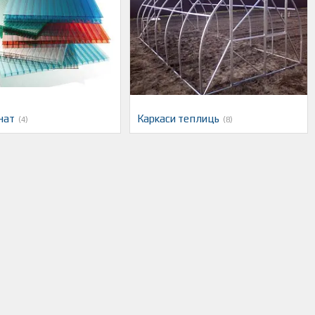
нат
Каркаси теплиць
4
8