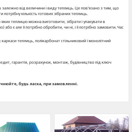
ів залежно від величини і виду теплиць. Це пов'язано з тим, що
 потрібну кількість готових зібраних теплиць.
 яких теплицю можна виготовити, зібрати і упакувати в
бо є але її потрібно обробити, чи ні, і її потрібно замовити. Час
: каркаси теплиць, полікарбонат стільниковий і монолітний
кредит, гарантія, розрахунок, монтаж, будівництво під ключ
очнюйте, будь ласка, при замовленні.