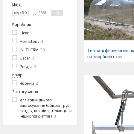
Ціна
Виробник
Elcer
1
Hemstedt
3
IN-THERM
30
Теплиці фермерські пі
полікарбонат
18
Oscar
3
Polygal
4
Колір
Чорний
2
Застосування
для зовнішнього
застосування (обігрів труб,
сходів, покрівлі, теплиць та
інших покриттів)
3