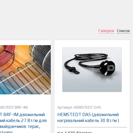
Галерея
Список
MSTEDT BRF-IM
HEMSTEDT DAS
 BRF-IM двожильний
HEMSTEDT DAS (двожильний
ний кабель 27 Вт/м для
нагрівальний кабель 30 Вт/м )
майданчиків: терас,
отуару.
від 4 630 ₴/моток