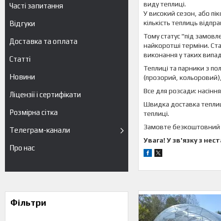
виду теплиці.
Часті запитання
У високий сезон, або пі
кількість теплиць відпр
Відгуки
Тому статус "під замовл
Доставка та оплата
найкоротші терміни. Стат
виконання у таких випа
Статті
Теплиці та парники з по
Новини
(прозорий, кольоровий),
Все для розсади: насінн
Ліцензії і сертифікати
Швидка доставка теплиць
Розмірна сітка
теплиці.
Замовте безкоштовний р
Телеграм-канали
Увага! У зв'язку з не
Про нас
Фільтри