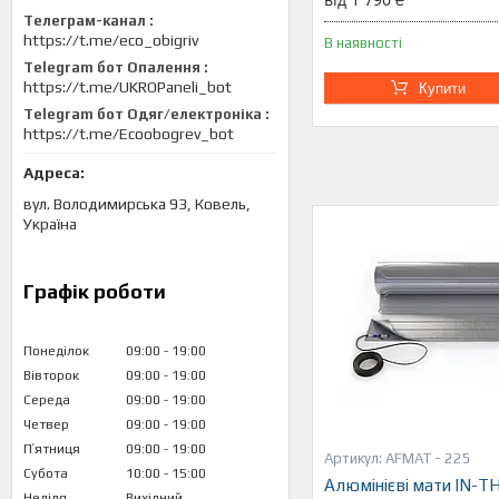
Телеграм-канал
https://t.me/eco_obigriv
В наявності
Telegram бот Опалення
https://t.me/UKROPaneli_bot
Купити
Telegram бот Одяг/електроніка
https://t.me/Ecoobogrev_bot
вул. Володимирська 93, Ковель,
Україна
Графік роботи
Понеділок
09:00
19:00
Вівторок
09:00
19:00
Середа
09:00
19:00
Четвер
09:00
19:00
Пʼятниця
09:00
19:00
AFMAT - 225
Субота
10:00
15:00
Алюмінієві мати IN-
Неділя
Вихідний