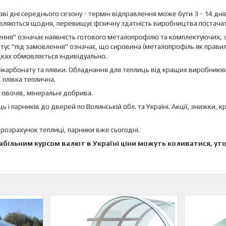
кові дні середнього сезону - термін відправлення може бути 3 - 14 дн
авляються щодня, перевищує фізичну здатність виробництва постачати
ення" означає наявність готового металопрофілю та комплектуючих, з
ус "під замовлення" означає, що сировина (металопрофіль як правило) а
дках обмовляється індивідуально.
лікарбонату та плівки. Обладнання для теплиць від кращих виробників
 плівка теплична.
я овочів, мінеральні добрива.
 і парників до дверей по Волинській обл. та Україні. Акції, знижки, 
озрахунок теплиці, парники вже сьогодні.
стабільним курсом валют в Україні ціни можуть коливатися, ут