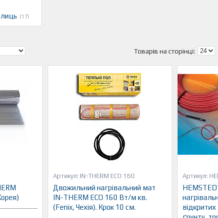
плиць
17
IN-THERM ECO 160
HE
THERM
Двожильний нагрівальний мат
HEMSTEDT
Корея)
IN-THERM ECO 160 Вт/м кв.
нагріваль
(Fenix, Чехія). Крок 10 см.
відкритих 
ґрунту, тр