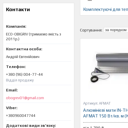
Контакти
Комплектуючі для те
ECO-OBIGRIV (тримаємо якість з
2011р.)
Андрій Євгенійович
+380 (96) 004-77-44
Відділ продажу
obogrev01@gmail.com
AFMAT
Алюмінієві мати IN-
+380960047744
AFMAT 150 Вт/кв. м (
від 1 790 ₴