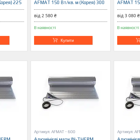
Корея) 225
AFMAT 150 Вт/кв. м (Корея) 300
AFMAT 150
від 2 580 ₴
від 3 080 ₴
В наявності
В наявності
Купити
AFMAT - 600
AF
THERM
Алюмінієві мати IN-THERM
Алюмінієв