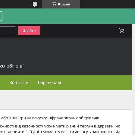
Кошик
Знайти
ко-обігрів"
н
Контакти
Партнерам
0 або 1000 грн на покупку інфрачервоних обігрівачів.
лежності від сезонності може мати різний термін відправки. Як
же становити 1-3 дні з моменту оплати авансу в залежності від