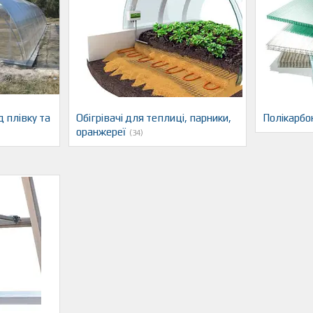
д плівку та
Обігрівачі для теплиці, парники,
Полікарбо
оранжереї
34