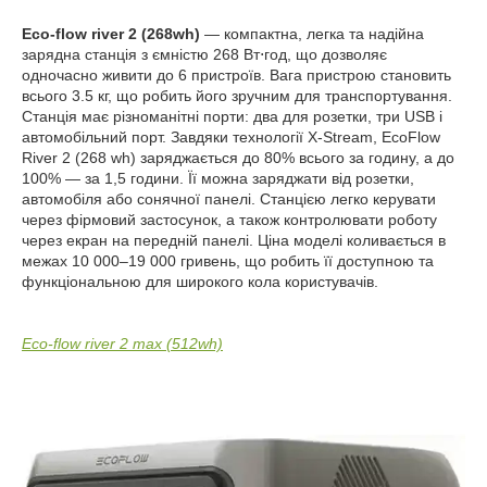
Eco-flow river 2 (268wh)
— компактна, легка та надійна
зарядна станція з ємністю 268 Вт⋅год, що дозволяє
одночасно живити до 6 пристроїв. Вага пристрою становить
всього 3.5 кг, що робить його зручним для транспортування.
Станція має різноманітні порти: два для розетки, три USB і
автомобільний порт. Завдяки технології X-Stream, EcoFlow
River 2 (268 wh) заряджається до 80% всього за годину, а до
100% — за 1,5 години. Її можна заряджати від розетки,
автомобіля або сонячної панелі. Станцією легко керувати
через фірмовий застосунок, а також контролювати роботу
через екран на передній панелі. Ціна моделі коливається в
межах 10 000–19 000 гривень, що робить її доступною та
функціональною для широкого кола користувачів.
Eco-flow river 2 max (512wh)