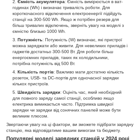
Ємність акумулятора
: Ємність вимірюється в ват-
годинах (Wh) і визначає тривалість роботи. Для
короткочасного відключення електроенергії підійдуть
станції на 300-500 Wh. Якщо ж потрібен резерв для
більш тривалих відключень, зверніть увагу на моделі з
ємністю близько 1000 Wh.
Потужність
: Потужність (W) визначає, які пристрої
можна заряджати або живити. Для невеликих приладів і
гаджетів достатньо 300-500 Вт. Для роботи більш
енергоємних приладів, таких як холодильники,
потрібна потужність від 500 Вт.
Кількість портів
: Важливо мати достатню кількість
розеток, USB- та DC-портів для одночасної зарядки
кількох пристроїв.
Швидкість зарядки
: Оцініть час, який необхідний
для повного заряду самої станції, особливо якщо
електрика вимикається часто. Підтримка швидкої
зарядки чи зарядки від сонячних панелей може бути
великим плюсом.
Звертаючи увагу на ці фактори, ви зможете підібрати зарядну
станцію, яка відповідатиме вашим вимогам та бюджету.
Популярні моделі зарядних станцій у 2024 році