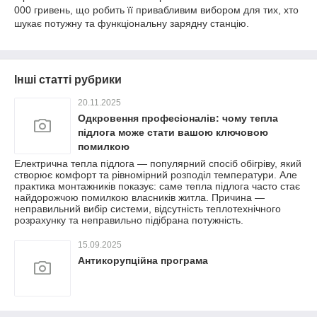
000 гривень, що робить її привабливим вибором для тих, хто
шукає потужну та функціональну зарядну станцію.
Інші статті рубрики
20.11.2025
Одкровення професіоналів: чому тепла
підлога може стати вашою ключовою
помилкою
Електрична тепла підлога — популярний спосіб обігріву, який
створює комфорт та рівномірний розподіл температури. Але
практика монтажників показує: саме тепла підлога часто стає
найдорожчою помилкою власників житла. Причина —
неправильний вибір системи, відсутність теплотехнічного
розрахунку та неправильно підібрана потужність.
15.09.2025
Антикорупційна програма