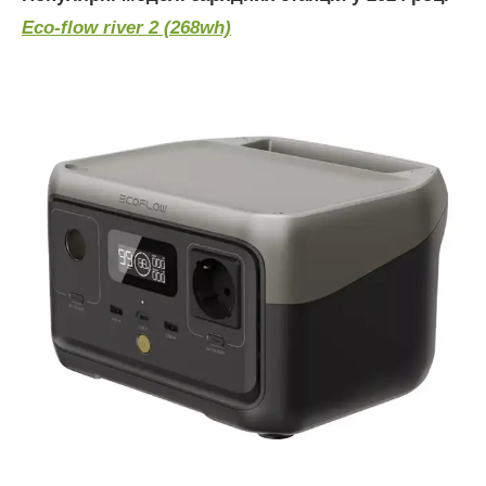
Eco-flow river 2 (268wh)