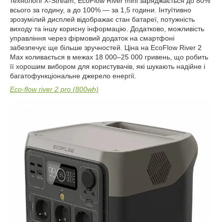
технології X-Stream, EcoFlow River mini заряджається до 80%
всього за годину, а до 100% — за 1,5 години. Інтуїтивно
зрозумілий дисплей відображає стан батареї, потужність
виходу та іншу корисну інформацію. Додатково, можливість
управління через фірмовий додаток на смартфоні
забезпечує ще більше зручностей. Ціна на EcoFlow River 2
Max коливається в межах 18 000–25 000 гривень, що робить
її хорошим вибором для користувачів, які шукають надійне і
багатофункціональне джерело енергії.
Eco-flow river 2 pro (800wh)