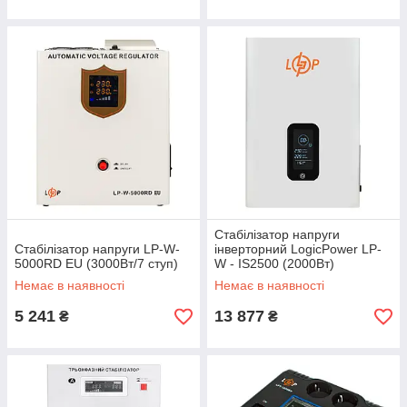
Стабілізатор напруги
Стабілізатор напруги LP-W-
інверторний LogicPower LP-
5000RD EU (3000Вт/7 ступ)
W - IS2500 (2000Вт)
Немає в наявності
Немає в наявності
5 241
13 877
₴
₴