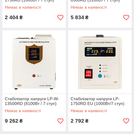
1750RD (1000Вт / 7 ступ)
8500RD (5100Вт / 7 ступ)
Немає в наявності
Немає в наявності
2 404
5 834
₴
₴
Стабілізатор напруги LP-W-
Стабілізатор напруги LP-
13500RD (8100Вт / 7 ступ)
1750RD EU (1000Вт/7 ступ)
Немає в наявності
Немає в наявності
9 262
2 792
₴
₴