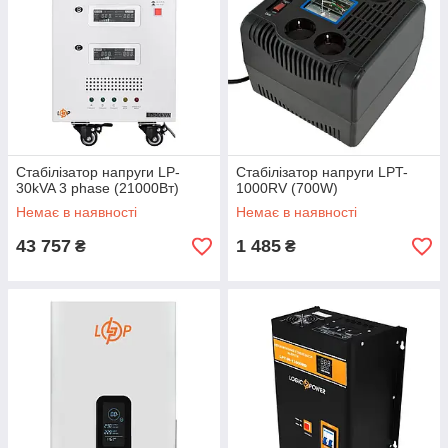
Стабілізатор напруги LP-
Стабілізатор напруги LPT-
30kVA 3 phase (21000Вт)
1000RV (700W)
Немає в наявності
Немає в наявності
43 757
1 485
₴
₴