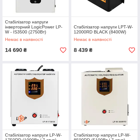
Стабілізатор напруги
інверторний LogicPower LP-
Стабілізатор напруги LPT-W-
W - IS3500 (2750Вт)
12000RD BLACK (8400W)
Немає в наявності
Немає в наявності
14 690
8 439
₴
₴
Стабілізатор напруги LP-W-
Стабілізатор напруги LP-W-