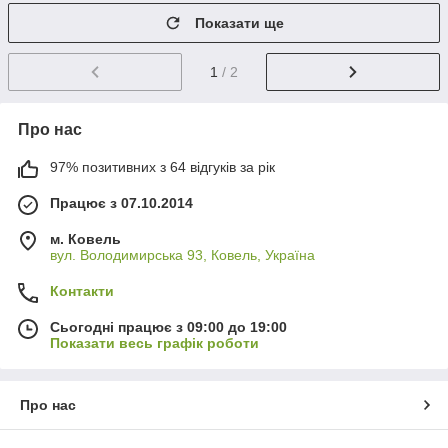
Показати ще
1
/ 2
Про нас
97% позитивних з 64 відгуків за рік
Працює з 07.10.2014
м. Ковель
вул. Володимирська 93, Ковель, Україна
Контакти
Сьогодні працює з 09:00 до 19:00
Показати весь графік роботи
Про нас