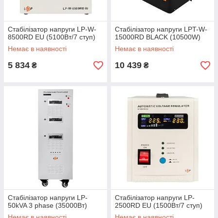
Стабілізатор напруги LP-W-
Стабілізатор напруги LPT-W-
8500RD EU (5100Вт/7 ступ)
15000RD BLACK (10500W)
Немає в наявності
Немає в наявності
5 834
10 439
₴
₴
Стабілізатор напруги LP-
Стабілізатор напруги LP-
50kVA 3 phase (35000Вт)
2500RD EU (1500Вт/7 ступ)
Немає в наявності
Немає в наявності