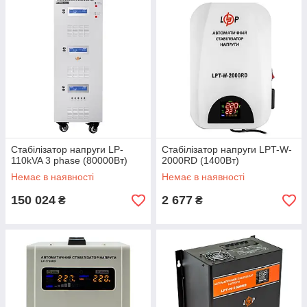
Стабілізатор напруги LP-
Стабілізатор напруги LPT-W-
110kVA 3 phase (80000Вт)
2000RD (1400Вт)
Немає в наявності
Немає в наявності
150 024
2 677
₴
₴