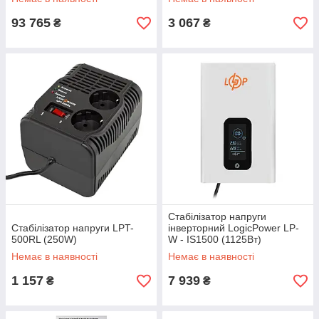
93 765
3 067
₴
₴
Стабілізатор напруги
Стабілізатор напруги LPT-
інверторний LogicPower LP-
500RL (250W)
W - IS1500 (1125Вт)
Немає в наявності
Немає в наявності
1 157
7 939
₴
₴