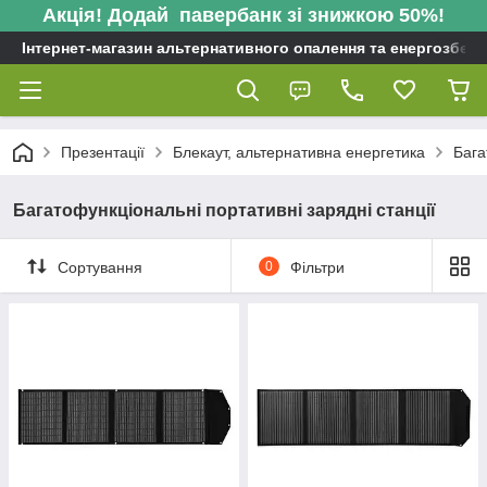
Акція! Додай павербанк зі знижкою 50%!
Інтернет-магазин альтернативного опалення та енергозбере
Презентації
Блекаут, альтернативна енергетика
Бага
Багатофункціональні портативні зарядні станції
Сортування
0
Фільтри