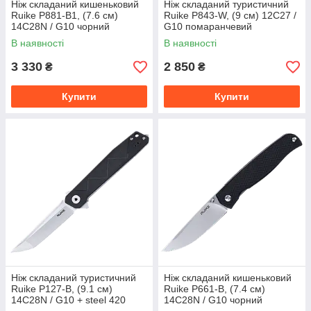
Ніж складаний кишеньковий
Ніж складаний туристичний
Ruike P881-B1, (7.6 см)
Ruike P843-W, (9 см) 12C27 /
14C28N / G10 чорний
G10 помаранчевий
В наявності
В наявності
3 330
2 850
₴
₴
Купити
Купити
Ніж складаний туристичний
Ніж складаний кишеньковий
Ruike P127-B, (9.1 см)
Ruike P661-B, (7.4 см)
14C28N / G10 + steel 420
14C28N / G10 чорний