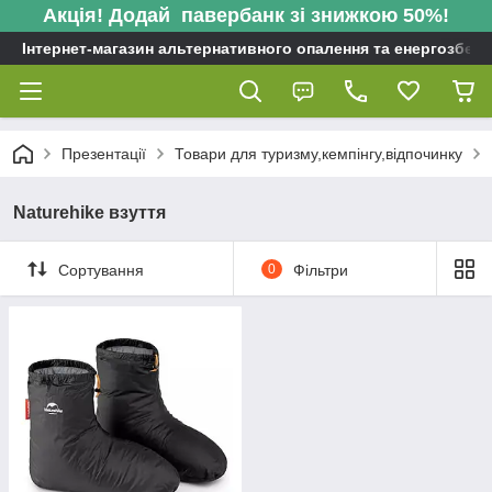
Акція! Додай павербанк зі знижкою 50%!
Інтернет-магазин альтернативного опалення та енергозбере
Презентації
Товари для туризму,кемпінгу,відпочинку
Naturehike взуття
Сортування
0
Фільтри