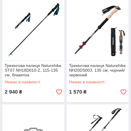
Трекінгова палиця Naturehike
Трекінгова палиця Naturehike
ST07 NH18D010-Z, 115-135
NH20DS003, 135 см, чорний/
см, блакитна
червоний
Немає в наявності
Немає в наявності
2 940
1 570
₴
₴