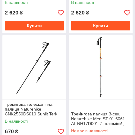
В наявності
В наявності
2 620
2 620
₴
₴
Купити
Купити
Трекінгова телескопічна
палиця Naturehike
CNK2550DS010 Sunlit Terk
Трекінгова палиця 3-сек.
Base, 60-135 см, чорна
Naturehike Men ST 01 6061
В наявності
AL NH17D001-Z, алюміній,
помаранчева
670
Немає в наявності
₴