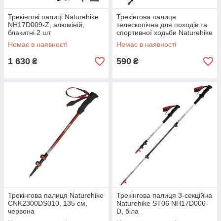
Трекінгові палиці Naturehike
Трекінгова палиця
NH17D009-Z, алюміній,
телескопічна для походів та
блакитні 2 шт
спортивної ходьби Naturehike
Men ST 01 6061 AL
Немає в наявності
Немає в наявності
NH17D001-Z алюміній
Зелена
1 630
590
₴
₴
Трекінгова палиця Naturehike
Трекінгова палиця 3-секційна
CNK2300DS010, 135 см,
Naturehike ST06 NH17D006-
червона
D, біла