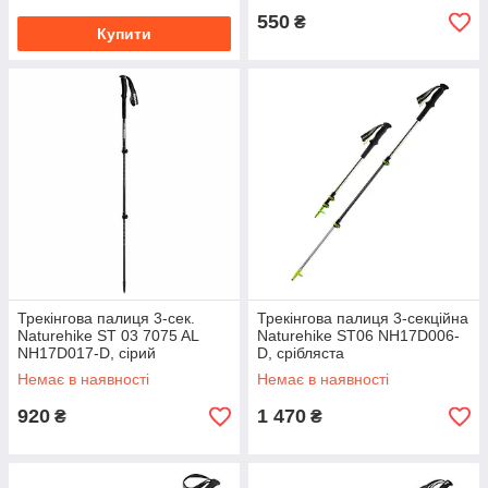
550
₴
Купити
Трекінгова палиця 3-сек.
Трекінгова палиця 3-секційна
Naturehike ST 03 7075 AL
Naturehike ST06 NH17D006-
NH17D017-D, сірий
D, срібляста
Немає в наявності
Немає в наявності
920
1 470
₴
₴