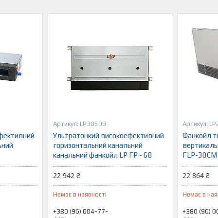
LP30509
LP
ефективний
Ультратонкий високоефективний
Фанкойл т
ьний
горизонтальний канальний
вертикаль
канальний фанкойл LP FP - 68
FLP-30CM
22 942 ₴
22 864 ₴
Немає в наявності
Немає в ная
+380 (96) 004-77-
+380 (96) 0