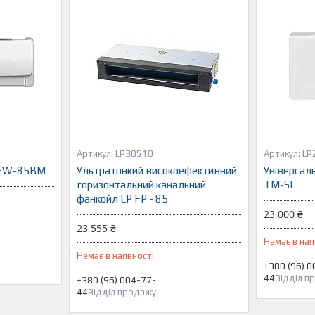
LP30510
LP
P FW-85BM
Ультратонкий високоефективний
Універсал
горизонтальний канальний
TM-SL
фанкойл LP FP - 85
23 000 ₴
23 555 ₴
Немає в ная
Немає в наявності
+380 (96) 0
44
Відділ п
+380 (96) 004-77-
44
Відділ продажу