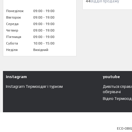
44
Відділ продажу
Понеділок
09:00
19:00
Вівторок
09:00
19:00
Середа
09:00
19:00
Четвер
09:00
19:00
Пʼятниця
09:00
19:00
Субота
10:00
15:00
Неділя
Вихідний
Instagram
youtube
Instagram Термоодяг і туризм
Дивіться справ
обігрівачі
Відео Термоодя