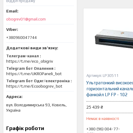
Відділ продажу
obogrev01@gmail.com
+380960047744
Телеграм-канал
https://t.me/eco_obigriv
Telegram бот Опалення
https://t.me/UKROPaneli_bot
LP30511
Telegram бот Одяг/електроніка
Ультратонкий високо
https://t.me/Ecoobogrev_bot
горизонтальний канал
фанкойл LP FP - 102
вул. Володимирська 93, Ковель,
25 439 ₴
Україна
Немає в наявності
Графік роботи
+380 (96) 004-77-