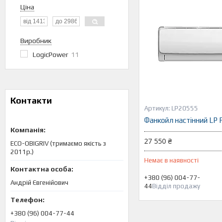
Ціна
Виробник
LogicPower
11
Контакти
LP20555
Фанкойл настінний L
27 550 ₴
ECO-OBIGRIV (тримаємо якість з
2011р.)
Немає в наявності
+380 (96) 004-77-
Андрій Євгенійович
44
Відділ продажу
+380 (96) 004-77-44