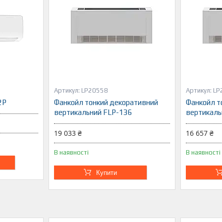
LP20558
LP
2P
Фанкойл тонкий декоративний
Фанкойл т
вертикальний FLP-136
вертикаль
19 033 ₴
16 657 ₴
В наявності
В наявності
Купити