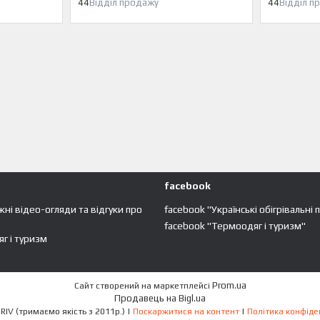
44
Відділ продажу
44
Відділ п
facebook
жні відео-огляди та відгуки про
facebook "Українські обігрівальні 
facebook "Термоодяг і туризм"
г і туризм
Prom.ua
Сайт створений на маркетплейсі
Продавець на Bigl.ua
ECO-OBIGRIV (тримаємо якість з 2011р.) |
Поскаржитися на контент
|
Політика конфіде