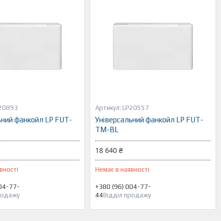
20893
LP20557
ьний фанкойл LP FUT-
Універсальний фанкойл LP FUT-
TM-BL
18 640 ₴
вності
Немає в наявності
04-77-
+380 (96) 004-77-
родажу
44
Відділ продажу