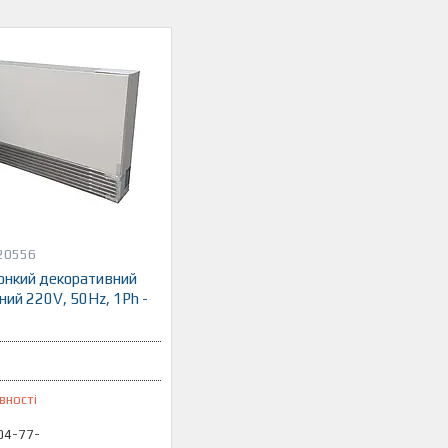
20556
онкий декоративний
ний 220V, 50Hz, 1Ph -
вності
04-77-