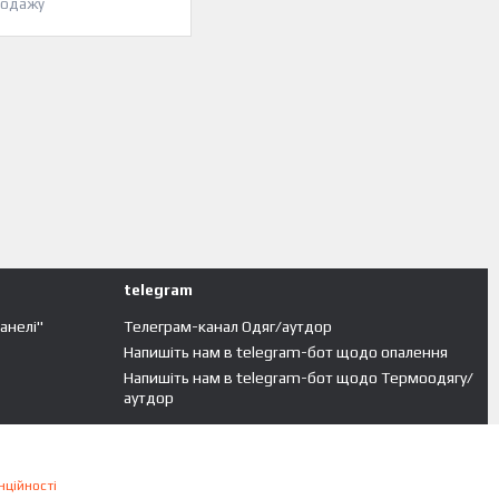
родажу
telegram
панелі"
Телеграм-канал Одяг/аутдор
Напишіть нам в telegram-бот щодо опалення
Напишіть нам в telegram-бот щодо Термоодягу/
аутдор
нційності