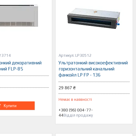
23714
LP30512
онкий декоративний
Ультратонкий високоефективний
ний FLP-85
горизонтальний канальний
фанкойл LP FP - 136
29 867 ₴
Немає в наявності
Купити
+380 (96) 004-77-
44
Відділ продажу