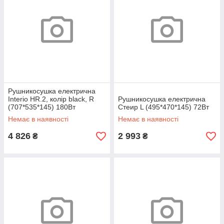
Рушникосушка електрична
Interio HR.2, колір black, R
Рушникосушка електрична
(707*535*145) 180Вт
Стеир L (495*470*145) 72Вт
Немає в наявності
Немає в наявності
4 826
2 993
₴
₴