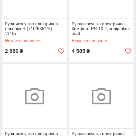
Рушникосушка електрична
Рушникосушка електрична
Лесенка R (710*535*75)
Комфорт РR-10.2, колір black
114Вт
matt
Немає в наявності
Немає в наявності
2 880
4 585
₴
₴
Рушникосушка електрична
Рушникосушка електрична