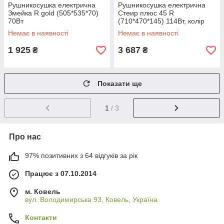
Рушникосушка електрична
Рушникосушка електрична
Змейка R gold (505*535*70)
Стеир плюс 45 R
70Вт
(710*470*145) 114Вт, колір
black matt
Немає в наявності
Немає в наявності
1 925
3 687
₴
₴
Показати ще
1
/ 3
Про нас
97% позитивних з 64 відгуків за рік
Працює з 07.10.2014
м. Ковель
вул. Володимирська 93, Ковель, Україна
Контакти