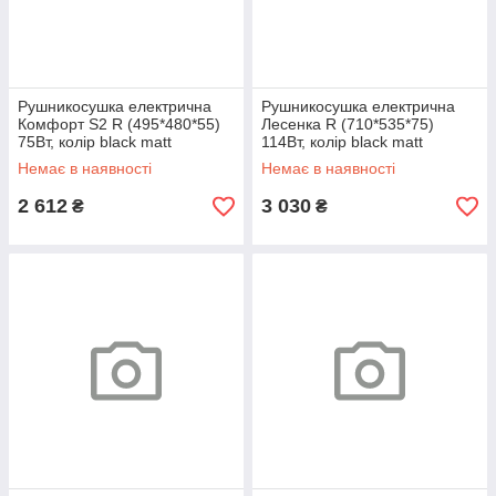
Рушникосушка електрична
Рушникосушка електрична
Комфорт S2 R (495*480*55)
Лесенка R (710*535*75)
75Вт, колір black matt
114Вт, колір black matt
Немає в наявності
Немає в наявності
2 612
3 030
₴
₴