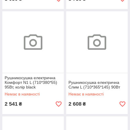
Рушникосушка електрична
Комфорт N1 L (710*380*55)
Рушникосушка електрична
95Вт, колір black
Слим L (710*365*145) 90Вт
Немає в наявності
Немає в наявності
2 541
2 608
₴
₴