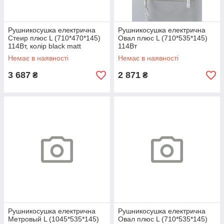
Рушникосушка електрична
Рушникосушка електрична
Стеир плюс L (710*470*145)
Овал плюс L (710*535*145)
114Вт, колір black matt
114Вт
Немає в наявності
Немає в наявності
3 687
2 871
₴
₴
Рушникосушка електрична
Рушникосушка електрична
Метровый L (1045*535*145)
Овал плюс L (710*535*145)