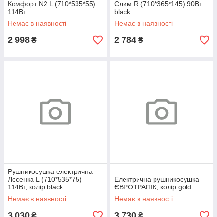
Комфорт N2 L (710*535*55)
Слим R (710*365*145) 90Вт
114Вт
black
Немає в наявності
Немає в наявності
2 998
2 784
₴
₴
Рушникосушка електрична
Лесенка L (710*535*75)
Електрична рушникосушка
114Вт, колір black
ЄВРОТРАПІК, колір gold
Немає в наявності
Немає в наявності
3 030
3 730
₴
₴