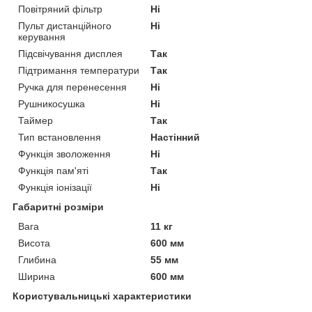
Повітряний фільтр
Ні
Пульт дистанційного
Ні
керування
Підсвічування дисплея
Так
Підтримання температури
Так
Ручка для перенесення
Ні
Рушникосушка
Ні
Таймер
Так
Тип встановлення
Настінний
Функція зволоження
Ні
Функція пам'яті
Так
Функція іонізації
Ні
Габаритні розміри
Вага
11 кг
Висота
600 мм
Глибина
55 мм
Ширина
600 мм
Користувальницькі характеристики