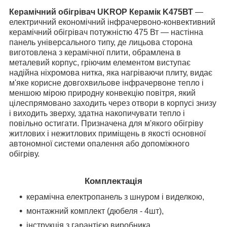
Керамічний обігрівач UKROP Керамік K475ВТ
―
електричний економічний інфрачервоно-конвективний
керамічний обігрівач потужністю 475 Вт ― настінна
панель універсального типу, де лицьова сторона
виготовлена з керамічної плити, обрамлена в
металевий корпус, гріючим елементом виступає
надійна ніхромова нитка, яка нагріваючи плиту, видає
м'яке корисне довгохвильове інфрачервоне тепло і
меншою мірою природну конвекцію повітря, який
цілеспрямовано заходить через отвори в корпусі знизу
і виходить зверху, здатна накопичувати тепло і
повільно остигати. Призначена для м'якого обігріву
житлових і нежитлових приміщень в якості основної
автономної системи опалення або допоміжного
обігріву.
Комплектація
керамічна електропанель з шнуром і виделкою,
монтажний комплект (дюбеля - 4шт),
інструкція з гарантією виробника,