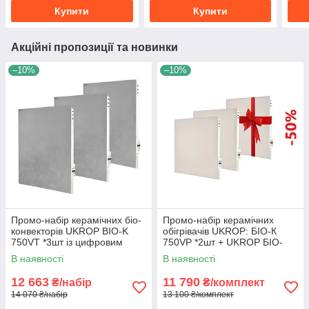
Купити
Купити
Акційні пропозиції та новинки
–10%
–10%
Промо-набір керамічних біо-
Промо-набір керамічних
конвекторів UKROP BIO-K
обігрівачів UKROP: БІО-К
750VT *3шт із цифровим
750VP *2шт + UKROP БІО-
терморегулятором
К475V
В наявності
В наявності
12 663
11 790
₴/набір
₴/комплект
14 070 ₴/набір
13 100 ₴/комплект