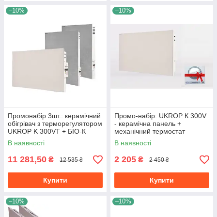
–10%
–10%
Промонабір 3шт.: керамічний
Промо-набір: UKROP К 300V
обігрівач з терморегулятором
- керамічна панель +
UKROP K 300VT + БІО-К
механічний термостат
750VТ + БІО-К 1000VT
В наявності
В наявності
11 281,50
2 205
₴
₴
12 535 ₴
2 450 ₴
Купити
Купити
–10%
–10%