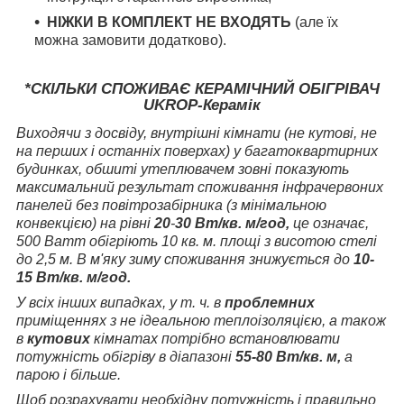
НІЖКИ В КОМПЛЕКТ НЕ ВХОДЯТЬ
(але їх
можна замовити додатково).
*СКІЛЬКИ СПОЖИВАЄ КЕРАМІЧНИЙ ОБІГРІВАЧ
UKROP-Керамік
Виходячи з досвіду, внутрішні кімнати (не кутові, не
на перших і останніх поверхах) у багатоквартирних
будинках, обшиті утеплювачем зовні показують
максимальний результат споживання інфрачервоних
панелей без повітрозабірника (з мінімальною
конвекцією) на рівні
20
-
30 Вт/кв. м/год,
це означає,
500 Ватт обігріють 10 кв. м. площі з висотою стелі
до 2,5 м. В м'яку зиму споживання знижується до
10-
15 Вт/кв. м/год.
У всіх інших випадках, у т. ч. в
проблемних
приміщеннях з не ідеальною теплоізоляцією, а також
в
кутових
кімнатах потрібно встановлювати
потужність обігріву в діапазоні
55-80 Вт/кв. м,
а
парою і більше.
Щоб розрахувати необхідну потужність і правильно