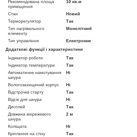
Рекомендована площа
10 кв.м
приміщення
Стан
Новий
Терморегулятор
Так
Тип нагрівального
Монолітний
елементу
Тип управління
Електронне
Додаткові функції і характеристики
Індикатор роботи
Так
Індикатор температури
Так
Автоматичне намотування
Ні
шнура
Вологозахищений корпус
Ні
Відстрочка старту
Так
Відсік для шнура
Ні
Дисплей
Так
Довжина мережевого
2 м
шнура
Коліщата
Ні
Кріплення на стіну
Так