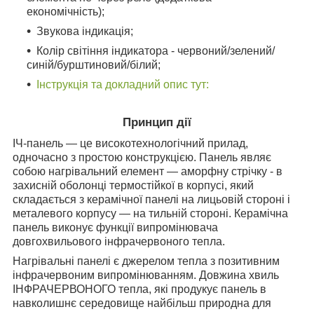
економічність);
Звукова індикація;
Колір світіння індикатора - червоний/зелений/
синій/бурштиновий/білий;
Інструкція та докладний опис тут:
Принцип дії
ІЧ-панель ― це високотехнологічний прилад,
одночасно з простою конструкцією. Панель являє
собою нагрівальний елемент ― аморфну стрічку - в
захисній оболонці термостійкої в корпусі, який
складається з керамічної панелі на лицьовій стороні і
металевого корпусу ― на тильній стороні. Керамічна
панель виконує функції випромінювача
довгохвильового інфрачервоного тепла.
Нагрівальні панелі є джерелом тепла з позитивним
інфрачервоним випромінюванням. Довжина хвиль
ІНФРАЧЕРВОНОГО тепла, які продукує панель в
навколишнє середовище найбільш природна для