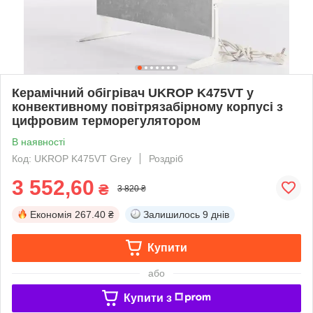
Керамічний обігрівач UKROP K475VT у
конвективному повітрязабірному корпусі з
цифровим терморегулятором
В наявності
Код: UKROP K475VT Grey
Роздріб
3 552,60
₴
3 820 ₴
Економія
267.40 ₴
Залишилось
9 днів
Купити
або
Купити з