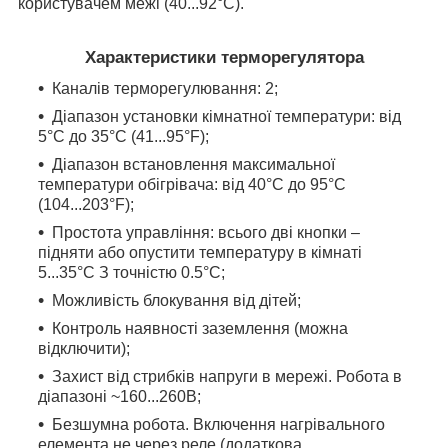
користувачем межі (40...92°С).
Характеристики терморегулятора
Каналів терморегулювання: 2;
Діапазон установки кімнатної температури: від
5°С до 35°С (41...95°F);
Діапазон встановлення максимальної
температури обігрівача: від 40°С до 95°С
(104...203°F);
Простота управління: всього дві кнопки –
підняти або опустити температуру в кімнаті
5...35
°С
З точністю 0.5°С;
Можливість блокування від дітей;
Контроль наявності заземлення (можна
відключити);
Захист від стрибків напруги в мережі. Робота в
діапазоні ~160...260В;
Безшумна робота. Включення нагрівального
елемента не через реле (додаткова