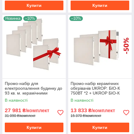
Купити
Купити
Новинка
–10%
–10%
Промо-набір для
Промо-набір керамічних
електроопалення будинку до
обігрівачів UKROP: БІО-К
93 кв. м. керамічними
750ВТ *2 + UKROP БІО-К
обігрівачами UKROP
1400ВТ
В наявності
В наявності
потужністю 4.7 кВт
27 981
13 833
₴/комплект
₴/комплект
31 090 ₴/комплект
15 370 ₴/комплект
Купити
Купити