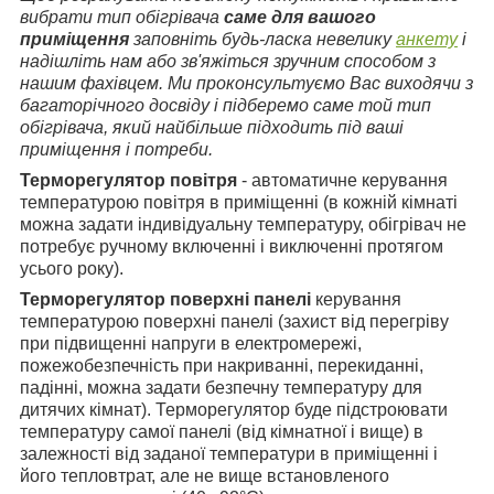
вибрати тип обігрівача
саме для вашого
приміщення
заповніть будь-ласка невелику
анкету
і
надішліть нам або зв'яжіться зручним способом з
нашим фахівцем. Ми проконсультуємо Вас виходячи з
багаторічного досвіду і підберемо саме той тип
обігрівача, який найбільше підходить під ваші
приміщення і потреби.
Терморегулятор повітря
- автоматичне керування
температурою повітря в приміщенні (в кожній кімнаті
можна задати індивідуальну температуру, обігрівач не
потребує ручному включенні і виключенні протягом
усього року).
Терморегулятор поверхні панелі
керування
температурою поверхні панелі (захист від перегріву
при підвищенні напруги в електромережі,
пожежобезпечність при накриванні, перекиданні,
падінні, можна задати безпечну температуру для
дитячих кімнат). Терморегулятор буде підстроювати
температуру самої панелі (від кімнатної і вище) в
залежності від заданої температури в приміщенні і
його тепловтрат, але не вище встановленого