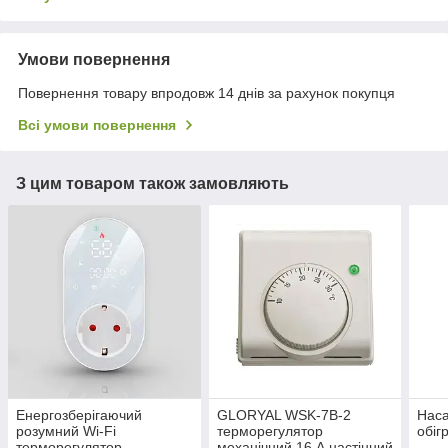
Умови повернення
Повернення товару впродовж 14 днів за рахунок покупця
Всі умови повернення
З цим товаром також замовляють
Енергозберігаючий
GLORYAL WSK-7B-2
Наса
розумний Wi-Fi
терморегулятор
обіг
терморегулятор
механічний 16 А настінний