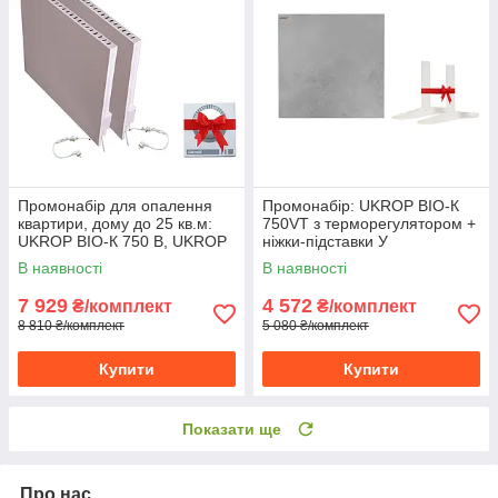
Промонабір для опалення
Промонабір: UKROP BIO-К
квартири, дому до 25 кв.м:
750VТ з терморегулятором +
UKROP BІО-К 750 В, UKROP
ніжки-підставки У
К 475V + термостат
ПОДАРУНОК!
В наявності
В наявності
7 929
4 572
₴/комплект
₴/комплект
8 810 ₴/комплект
5 080 ₴/комплект
Купити
Купити
Показати ще
Про нас