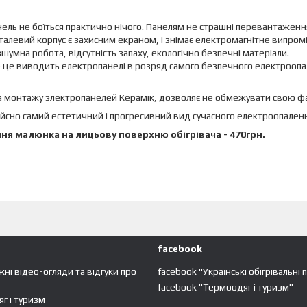
ель не боїться практично нічого. Панелям не страшні перевантаження
алевий корпус є захисним екраном, і знімає електромагнітне випромі
шумна робота, відсутність запаху, екологічно безпечні матеріали.
 це виводить електропанелі в розряд самого безпечного електроопа
 монтажу электропанелей Керамік, дозволяє не обмежувати свою фант
ійсно самий естетичний і прогресивний вид сучасного електроопален
ня малюнка на лицьову поверхню обігрівача - 470грн.
facebook
жні відео-огляди та відгуки про
facebook "Українські обігрівальні 
facebook "Термоодяг і туризм"
г і туризм