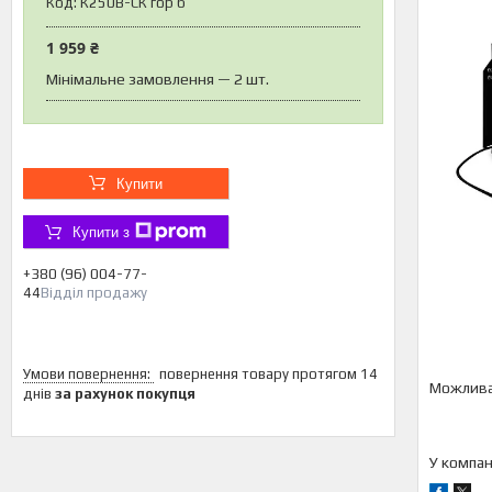
Код:
К250В-СК гор б
1 959 ₴
Мінімальне замовлення — 2 шт.
Купити
Купити з
+380 (96) 004-77-
44
Відділ продажу
повернення товару протягом 14
днів
за рахунок покупця
У компан