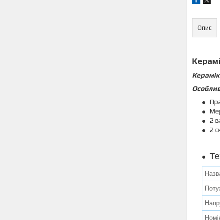
Опис
Керамі
Керамік
Особлив
Пр
Мер
2 
2 с
Те
Назв
Поту
Напр
Номі