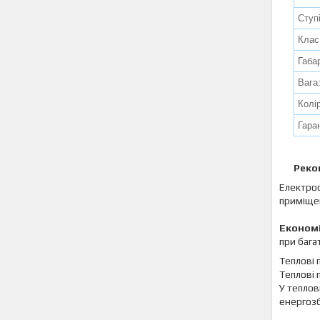
Ступ
Клас
Габар
Вага
Колір
Гаран
Реко
Електро
приміщен
Економ
при бага
Теплові 
Теплові 
У теплов
енергозб