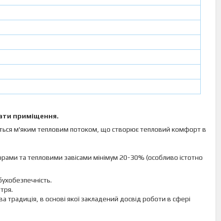
ати приміщення.
ться м'яким тепловим потоком, що створює тепловий комфорт в
орами та тепловими завісами мінімум 20-30% (особливо істотно
бухобезпечність.
тря.
 традиція, в основі якої закладений досвід роботи в сфері