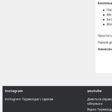
Безпека
Пан
Мет
Без
Все
Простота
Панелі д
Нанесен
Instagram
youtube
Instagram Термоодяг і туризм
Дивіться справ
обігрівачі
Відео Термоодя