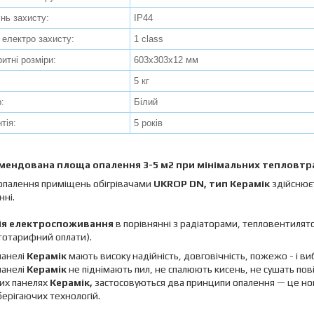
інь захисту:
IP44
 електро захисту:
1 class
итні розміри:
603х303х12 мм
:
5 кг
:
Білий
тія:
5 років
мендована площа опалення 3-5 м2 при мінімальних тепловтр
опалення приміщень обігрівачами
UKROP DN, тип
Керамік
здійснює
ні.
ія електроспоживання
в порівнянні з радіаторами, тепловентилят
тотарифний оплати).
панелі
Керамік
мають високу надійність, довговічність, пожежо - і ви
панелі
Керамік
не піднімають пил, не спалюють кисень, не сушать пові
их панелях
Керамік,
застосовуються два принципи опалення — це нова
ерігаючих технологій.