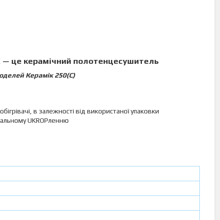
К — це керамічний полотенцесушитель
оделей Керамік 250(C)
ігрівачі, в залежності від використаної упаковки
рсальному UKROPленню