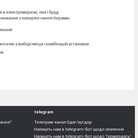
 в електромережі, пил і бруд.
нювання з поверхні панелі Керамік.
лення!
азію у виборі місця і комбінацій установки.
ня.
telegram
панелі"
Телеграм-канал Одяг/аутдор
Напишіть нам в telegram-бот щодо опалення
Напишіть нам в telegram-бот щодо Термоодягу/