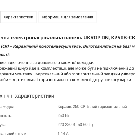
Характеристики
Інформація для замовлення
чна електронагрівальна панель UKROP DN, К250В-С
 (СК) – Керамічний полотенцесушитель. Виготовляється на базі м
ості:
аве підключення за допомогою клемної колодки.
ежевий шнур йде в комплектації, але може бути не підключений до об
варіанти монтажу - вертикальний або горизонтальний завдяки уніве
коби - вертикальна і горизонтальна в комплекті до рушникосушарки
хнічні характеристики
а моделі
Керамік 250-СК Білий горизонтальний
жність:
250 Вт
уга:
220-230 В, 50-60 Гц
нальний струм:
1.14 A