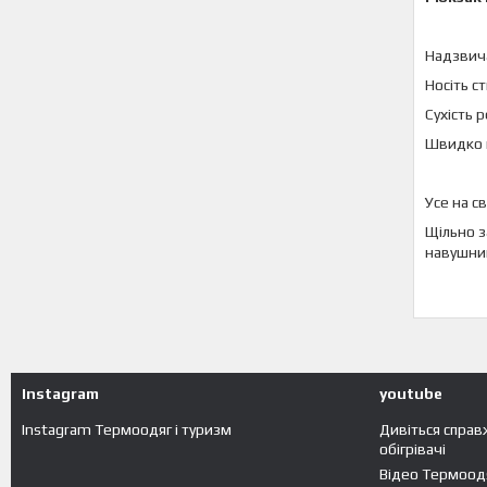
Надзвича
Носіть с
Сухість 
Швидко п
Усе на с
Щільно з
навушник
Instagram
youtube
Instagram Термоодяг і туризм
Дивіться справ
обігрівачі
Відео Термоодя