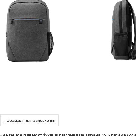
Інформація для замовлення
HP Prelude для ноутбуків із діагоналлю екрана 15,6 дюйма (2Z