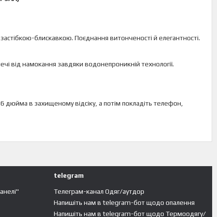
ю застібкою-блискавкою. Поєднання витонченості й елегантності.
чі від намокання завдяки водонепроникній технології.
6 дюйма в захищеному відсіку, а потім покладіть телефон,
telegram
панелі"
Телеграм-канал Одяг/аутдор
Напишіть нам в telegram-бот щодо опалення
Напишіть нам в telegram-бот щодо Термоодягу/