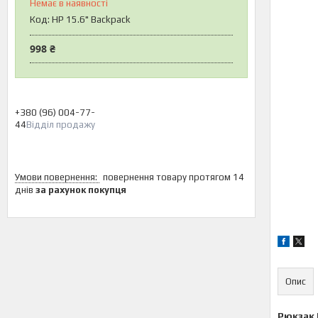
Немає в наявності
Код:
HP 15.6" Backpack
998 ₴
+380 (96) 004-77-
44
Відділ продажу
повернення товару протягом 14
днів
за рахунок покупця
Опис
Рюкзак 