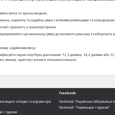
йно легка та зручна модель
тильну, надлегку та надійну сумку з м’якими ремінцями та кольорово
речей і зручність у транспортуванні
рикріплюйте цю маленьку сумку до великого рюкзаку та вбережіть ре
воєму, надійному місці
афіксуйте екран ноутбука діагоналлю 13,3 дюйма, 14,2 дюйма або 15,
и, мишку, адаптер і ручки в спеціальні кишені.
facebook
жні відео-огляди та відгуки про
facebook "Українські обігрівальні 
facebook "Термоодяг і туризм"
г і туризм