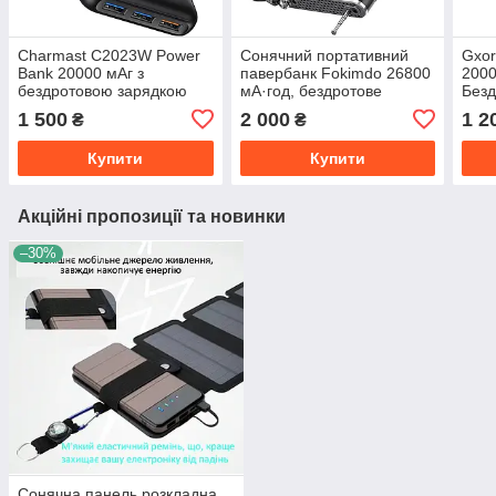
Charmast C2023W Power
Сонячний портативний
Gxor
Bank 20000 мАг з
павербанк Fokimdo 26800
2000
бездротовою зарядкою
мА·год, бездротове
Безд
15W та PD 22.5W –
аварійне FM-радіо,
– Шв
1 500
2 000
1 2
₴
₴
Швидкий повербанк з
зовнішній акумулятор із 5
та Q
LED-дисплеєм
виходами
Купити
Купити
Акційні пропозиції та новинки
–30%
Сонячна панель розкладна