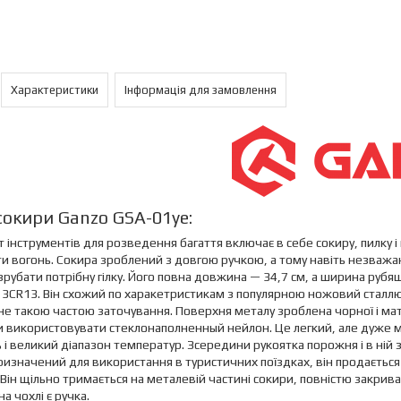
Характеристики
Інформація для замовлення
сокири Ganzo GSA-01ye:
 інструментів для розведення багаття включає в себе сокиру, пилку і 
и вогонь. Сокира зроблений з довгою ручкою, а тому навіть незважа
зрубати потрібну гілку. Його повна довжина — 34,7 см, а ширина рубя
 3CR13. Він схожий по харакетристикам з популярною ножовий сталлю 4
не такою частою заточування. Поверхня металу зроблена чорної і ма
 використовувати стеклонаполненный нейлон. Це легкий, але дуже міц
ь і великий діапазон температур. Зсередини рукоятка порожня і в ній 
ризначений для використання в туристичних поїздках, він продаєтьс
 Він щільно тримається на металевій частині сокири, повністю закри
на чохлі є ручка.