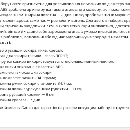
абору Ganzo призначена для розпилювання невеликих по діаметру гілок
 ABS зроблена зручна ручка такого ж жовтого кольору, як і чохол сок
ипадає 18 см. Ширина полотна — 2 див. Пилку зробили з тієї ж марки 
отовлені дрова, саме час — розпалити вогонь. Для цього в наборі є крес
й стрижень завдовжки 7 см, з якого легко іскри висікаються, достатн
ий, він ще й чудово себе зарекомендував в умовах високої вологості
на риболовлі, полюванні або під час відпочинку на природі з наметом.
ості:
абір увійшли сокира, пила, кресало;
ал для сокири та пили - сплав 3CR13;
я ручки сокири використовується стеклонаполненный нейлон;
ка пилки виконана з пластика ABS;
омплекті є чохол для сокири;
ь комплект важить 943 грама;
жина ручки сокири становить 34,7 см;
жина пилки з урахуванням рукоятки - 30 см;
рина рубящей кромки — 8 см;
жина кресала - 7 див.
я:
Компанія Ganzo дає гарантію на рік всім покупцям набору інструменті