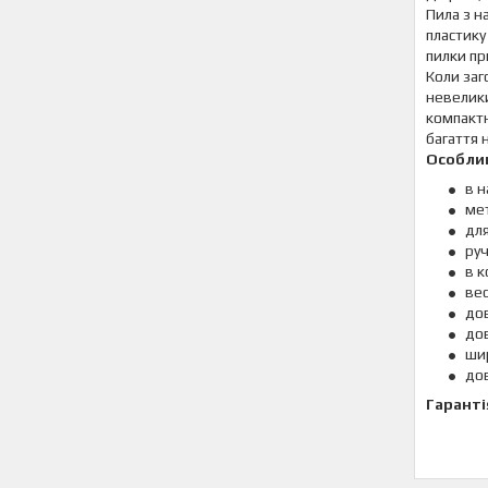
Пила з н
пластику
пилки пр
Коли заг
невелики
компактн
багаття 
Особлив
в н
мет
дл
руч
в к
вес
дов
дов
ши
дов
Гаранті