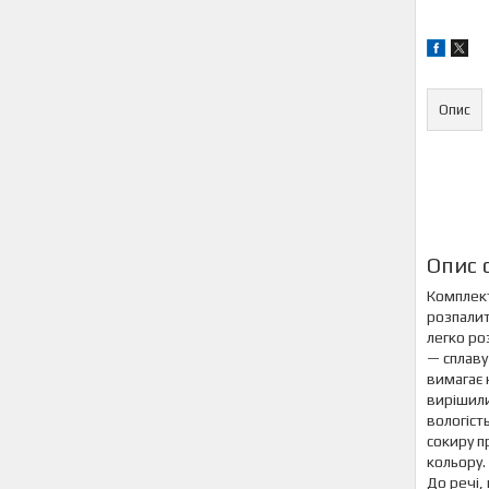
Опис
Опис 
Комплект
розпалит
легко ро
— сплаву
вимагає 
вирішили
вологіст
сокиру п
кольору.
До речі, 