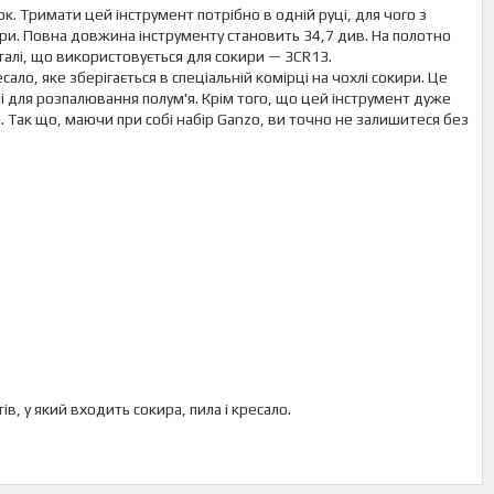
. Тримати цей інструмент потрібно в одній руці, для чого з
ири. Повна довжина інструменту становить 34,7 див. На полотно
сталі, що використовується для сокири — 3CR13.
ало, яке зберігається в спеціальній комірці на чохлі сокири. Це
і для розпалювання полум'я. Крім того, що цей інструмент дуже
. Так що, маючи при собі набір Ganzo, ви точно не залишитеся без
в, у який входить сокира, пила і кресало.