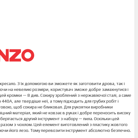
кресало. З їх допомогою ви зможете як заготовити дрова, так і
ючи на невеликі розміри, користувач зможе добре замахнутися і
щей кромки — 8 див. Сокиру зроблений з нержавіючої сталі, а саме
40А, але твердіше неї, а тому підходить для грубих робіт і
товою, щоб сокира не бликовал. Для рукоятки виробники
ний матеріал, який не ковзає в руках і добре переносить високу
зберігається другий інструмент з набору — пила. Оскільки цей
я разом з чохлом. Цей елемент виготовлений з пластику жовтого
ваючи його лезо. Тому перевозити інструмент абсолютно безпечно.