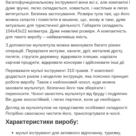
багатофункціональному інструменті вони всі є, але компактні і
дуже зручні, легко складається, ховається, і настільки ж легко
витягується. Безпека застосування. Розміри тула такі, що його
можна скласти і помістити в кишеню, що, знову ж таки, дуже
актуально для туристичної діяльності. Габарити складають:
104x43x22 міліметра. Дуже невеликі розміри. А компактність
для такого виробу – найважливіша якість.
З допомогою мультитула можна виконувати багато різних
операцій. Перерізати мотузки, канати, дріт, металеві дроту,
пиляти, стругати деревину, відкривати пляшки, нарізати
харчові продукти, відкривати консерви і здійснювати інші дії.
Переважати мульті інструмент 310 грамів. У комплекті
додається разом з моделлю інструкція, яка пояснює принцип
роботи виробу. Також є нейлоновий чохол, куди можна
заховати мультитул, безпечно його там зберігати і
переносити. Чохол захистить мультитул від бруду і подряпин.
Він дуже зносостійкий, і легко пертися, коли це необхідно.
Догляд за мультитулом не представляє особливої складності.
Потрібно своєчасно чистити його, транспортувати в чохлі.
Характеристики виробу:
мульті інструмент для активного відпочинку, туризму,