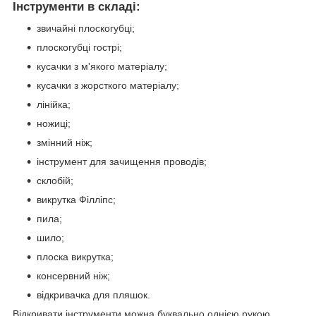
Інструменти в складі:
звичайні плоскогубці;
плоскогубці гострі;
кусачки з м'якого матеріалу;
кусачки з жорсткого матеріалу;
лінійка;
ножиці;
змінний ніж;
інструмент для зачищення проводів;
склобій;
викрутка Філліпс;
пила;
шило;
плоска викрутка;
консервний ніж;
відкривачка для пляшок.
Відкривати інструменти можна буквально однією рукою,