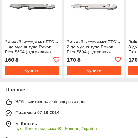
Змінний інструмент FTS1-
Змінний інструмент FTS1-
Змін
1 до мультитула Roxon
2 до мультитула Roxon
3 до
Flex S804 (відкривачка
Flex S804 (відкривачка
Flex
для пляшок, пласка
для банок)
160
170
170
₴
₴
викрутка)
Купити
Купити
Про нас
97% позитивних з 65 відгуків за рік
Працює з 07.10.2014
м. Ковель
вул. Володимирська 93, Ковель, Україна