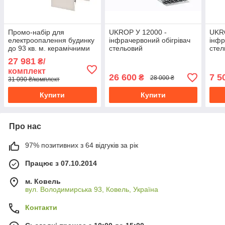
Промо-набір для
UKROP У 12000 -
UKRO
електроопалення будинку
інфрачервоний обігрівач
інфр
до 93 кв. м. керамічними
стельовий
стел
обігрівачами UKROP
середньохвильової для
сере
27 981
₴/
потужністю 4.7 кВт
теплиць, ферм і холодних
тепл
комплект
будівель
буді
26 600
7 5
₴
28 000 ₴
31 090 ₴/комплект
Купити
Купити
Про нас
97% позитивних з 64 відгуків за рік
Працює з 07.10.2014
м. Ковель
вул. Володимирська 93, Ковель, Україна
Контакти