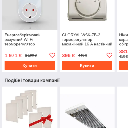
Енергозберігаючий
GLORYAL WSK-7B-2
Ніжк
розумний Wi-Fi
терморегулятор
кера
терморегулятор
механічний 16 А настінний
обіг
програмований в розетку
для опалення
товщ
381
для опалення 16А Tuya ,
1 971
396
₴
₴
2 190 ₴
440 ₴
410 
білий
Купити
Купити
Подібні товари компанії