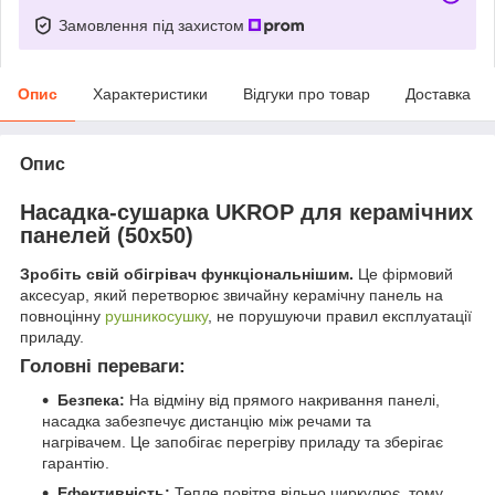
Замовлення під захистом
Опис
Характеристики
Відгуки про товар
Доставка
Опис
Насадка-сушарка UKROP для керамічних
панелей (50х50)
Зробіть свій обігрівач функціональнішим.
Це фірмовий
аксесуар, який перетворює звичайну керамічну панель на
повноцінну
рушникосушку
, не порушуючи правил експлуатації
приладу.
Головні переваги:
Безпека:
На відміну від прямого накривання панелі,
насадка забезпечує дистанцію між речами та
нагрівачем. Це запобігає перегріву приладу та зберігає
гарантію.
Ефективність:
Тепле повітря вільно циркулює, тому