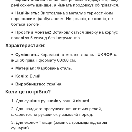
речі сохнуть швидше, а кімната продовжує обігріватися.
Надійність:
Виготовлена з металу з термостійким
порошковим фарбуванням. Не іржавіє, не жовтіє, не
боїться вологи.
Простий монтаж:
Встановлюється зверху на корпус
панелі за 5 секунд без інструментів.
Характеристики:
Сумісність:
Керамічні та металеві панелі
UKROP
та
інші обігрівачі формату 60х60 см.
Матеріал:
Фарбована сталь.
Колір:
Білий.
Виробництво:
Україна.
Коли це потрібно?
Для сушіння рушників у ванній кімнаті.
Для швидкого просушування дитячих речей,
шкарпеток чи рукавичок у зимовий період.
Для економії місця (замінює громіздкі підлогові
сушарки).