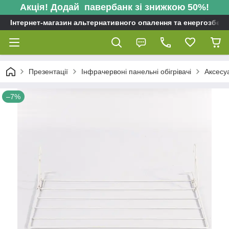
Акція! Додай павербанк зі знижкою 50%!
Інтернет-магазин альтернативного опалення та енергозбере
Презентації
Інфрачервоні панельні обігрівачі
Аксесу
–7%