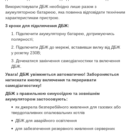
Використовувати ДБЖ необхідно лише разом з
акумуляторною батареєю, яка повинна відповідати технічним
характеристикам пристрою.
3 кроки для підключення ДБЖ:
Підключити акумуляторну батарею, дотримуючись
полярності;
Підключити ДБЖ до мережі, вставивши вилку від ДБЖ
у розетку 230В;
Дочекатися закінчення самодіагностики та включення
ДБЖ.
Увага! ДБЖ увімкнеться автоматично! Забороняється
натискати кнопку включення та переривати
самодіагностику!
ДБЖ з правильною синусоїдою та зовнішнім
акумулятором застосовують:
як джерела безперебійного живлення для газових або
твердопаливних опалювальних котлів
ДБЖ для аварійного освітлення
для забезпечення резервного живлення серверних