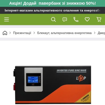
Акція! Додай павербанк зі знижкою 50%!
Інтернет-магазин альтернативного опалення та енергозбере
Презентації
Блекаут, альтернативна енергетика
Джер