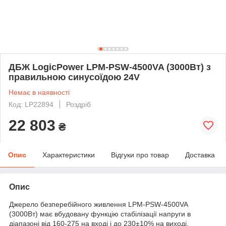
ДБЖ LogicPower LPM-PSW-4500VA (3000Вт) з
правильною синусоїдою 24V
Немає в наявності
Код: LP22894
Роздріб
22 803
₴
Опис
Характеристики
Відгуки про товар
Доставка
Опис
Джерело безперебійного живлення LPM-PSW-4500VA
(3000Вт) має вбудовану функцію стабілізації напруги в
діапазоні від 160-275 на вході і до 230±10% на виході.