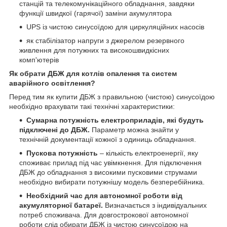
станцій та телекомунікаційного обладнання, завдяки
функції швидкої (гарячої) заміни акумулятора
UPS із чистою синусоїдою для циркуляційних насосів
як стабілізатор напруги з джерелом резервного
живлення для потужних та високошвидкісних
комп'ютерів
Як обрати ДБЖ для котлів опалення та систем
аварійного освітлення?
Перед тим як купити ДБЖ з правильною (чистою) синусоїдою
необхідно врахувати такі технічні характеристики:
Сумарна потужність електроприладів, які будуть
підключені до ДБЖ.
Параметр можна знайти у
технічній документації кожної з одиниць обладнання.
Пускова потужність
– кількість електроенергії, яку
споживає прилад під час увімкнення. Для підключення
ДБЖ до обладнання з високими пусковими струмами
необхідно вибирати потужнішу модель безперебійника.
Необхідний час для автономної роботи від
акумуляторної батареї.
Визначається з індивідуальних
потреб споживача. Для довгострокової автономної
роботи слід обирати ДБЖ із чистою синусоїдою на