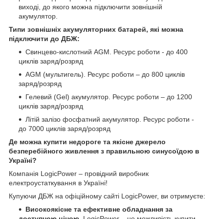
виході, до якого можна підключити зовнішній
акумулятор.
Типи зовнішніх акумуляторних батарей, які можна
підключити до ДБЖ:
Свинцево-кислотний AGM. Ресурс роботи - до 400
циклів заряд/розряд
AGM (мультигель). Ресурс роботи – до 800 циклів
заряд/розряд
Гелевий (Gel) акумулятор. Ресурс роботи – до 1200
циклів заряд/розряд
Літій залізо фосфатний акумулятор. Ресурс роботи -
до 7000 циклів заряд/розряд
Де можна купити недороге та якісне джерело
безперебійного живлення з правильною синусоїдою в
Україні?
Компанія LogicPower – провідний виробник
електроустаткування в Україні!
Купуючи ДБЖ на офіційному сайті LogicPower, ви отримуєте:
Високоякісне та ефективне обладнання за
доступною ціною.
LogicPower – це можливість купити