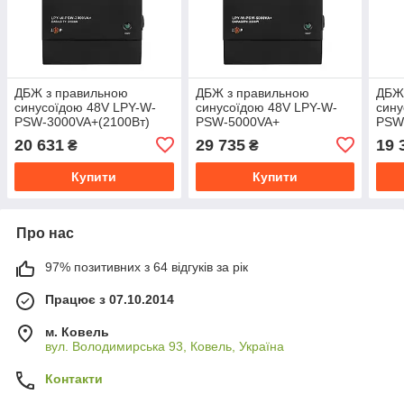
ДБЖ з правильною
ДБЖ з правильною
ДБЖ
синусоїдою 48V LPY-W-
синусоїдою 48V LPY-W-
сину
PSW-3000VA+(2100Вт)
PSW-5000VA+
PSW
(3500Вт)10A/20A
(420
20 631
29 735
19 
₴
₴
Купити
Купити
Про нас
97% позитивних з 64 відгуків за рік
Працює з 07.10.2014
м. Ковель
вул. Володимирська 93, Ковель, Україна
Контакти