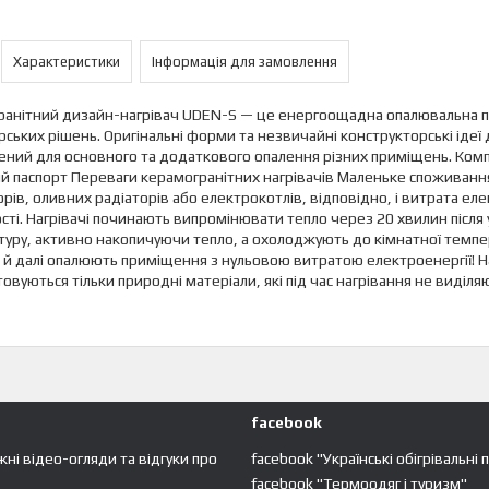
Характеристики
Інформація для замовлення
анітний дизайн-нагрівач UDEN-S — це енергоощадна опалювальна па
ських рішень. Оригінальні форми та незвичайні конструкторські іде
ний для основного та додаткового опалення різних приміщень. Компле
й паспорт Переваги керамогранітних нагрівачів Маленьке споживання 
рів, оливних радіаторів або електрокотлів, відповідно, і витрата ел
сті. Нагрівачі починають випромінювати тепло через 20 хвилин після
уру, активно накопичуючи тепло, а охолоджують до кімнатної темпе
і й далі опалюють приміщення з нульовою витратою електроенергії! Н
овуються тільки природні матеріали, які під час нагрівання не виділяю
facebook
жні відео-огляди та відгуки про
facebook "Українські обігрівальні 
facebook "Термоодяг і туризм"