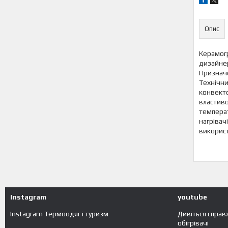
Опис
Керамогр
дизайнер
Призначе
Технічни
конвекто
властиво
температ
нагрівач
використ
Instagram
youtube
Instagram Термоодяг і туризм
Дивіться справ
обігрівачі