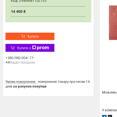
Код:
2946КМ11GL155
14 400 ₴
Купити
Купити з
+380 (96) 004-77-
44
Відділ продажу
повернення товару протягом 14
днів
за рахунок покупця
У компан