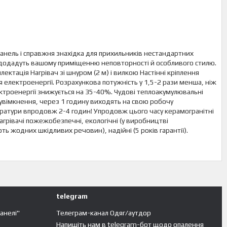
нель і справжня знахідка для прихильників нестандартних
ї додадуть вашому приміщенню неповторності й особливого стилю.
ктація Нагрівач зі шнуром (2 м) і вилкою Настінні кріплення
електроенергії. Розрахункова потужність у 1,5-2 рази менша, ніж
ектроенергії знижується на 35-40%. Чудові теплоакумулювальні
 увімкнення, через 1 годину виходять на свою робочу
ратури впродовж 2-4 годин! Упродовж цього часу керамогранітні
агрівачі пожежобезпечні, екологічні (у виробництві
ть жодних шкідливих речовин), надійні (5 років гарантії).
telegram
панелі"
Телеграм-канал Одяг/аутдор
Напишіть нам в telegram-бот щодо опалення