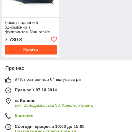
Намет надлегкий
одномісний з
футпринтом Naturehike
Cycling 1 NH18A095-D,
7 730
₴
210T, темний синій
Купити
Про нас
97% позитивних з 64 відгуків за рік
Працює з 07.10.2014
м. Ковель
вул. Володимирська 93, Ковель, Україна
Контакти
Сьогодні працює з 10:00 до 15:00
Показати весь графік роботи