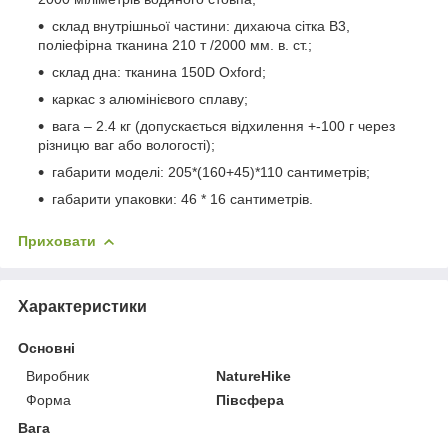
склад внутрішньої частини: дихаюча сітка B3,
поліефірна тканина 210 т /2000 мм. в. ст.;
склад дна: тканина 150D Oxford;
каркас з алюмінієвого сплаву;
вага – 2.4 кг (допускається відхилення +-100 г через
різницю ваг або вологості);
габарити моделі: 205*(160+45)*110 сантиметрів;
габарити упаковки: 46 * 16 сантиметрів.
Приховати
Характеристики
Основні
Виробник
NatureHike
Форма
Півсфера
Вага