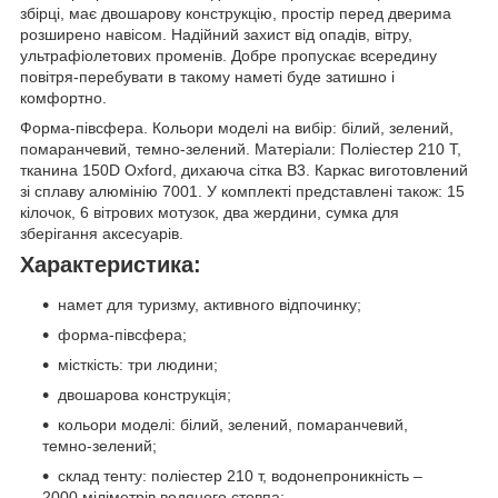
збірці, має двошарову конструкцію, простір перед дверима
розширено навісом. Надійний захист від опадів, вітру,
ультрафіолетових променів. Добре пропускає всередину
повітря-перебувати в такому наметі буде затишно і
комфортно.
Форма-півсфера. Кольори моделі на вибір: білий, зелений,
помаранчевий, темно-зелений. Матеріали: Поліестер 210 Т,
тканина 150D Oxford, дихаюча сітка B3. Каркас виготовлений
зі сплаву алюмінію 7001. У комплекті представлені також: 15
кілочок, 6 вітрових мотузок, два жердини, сумка для
зберігання аксесуарів.
Характеристика:
намет для туризму, активного відпочинку;
форма-півсфера;
місткість: три людини;
двошарова конструкція;
кольори моделі: білий, зелений, помаранчевий,
темно-зелений;
склад тенту: поліестер 210 т, водонепроникність –
2000 міліметрів водяного стовпа;