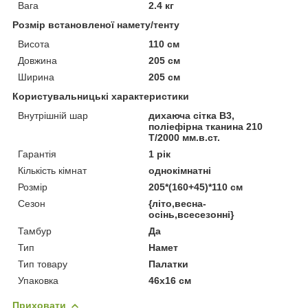
Вага
2.4 кг
Розмір встановленої намету/тенту
Висота
110 см
Довжина
205 см
Ширина
205 см
Користувальницькі характеристики
Внутрішній шар
дихаюча сітка B3,
поліефірна тканина 210
Т/2000 мм.в.ст.
Гарантія
1 рік
Кількість кімнат
однокімнатні
Розмір
205*(160+45)*110 см
Сезон
{літо,весна-
осінь,всесезонні}
Тамбур
Да
Тип
Намет
Тип товару
Палатки
Упаковка
46х16 см
Приховати