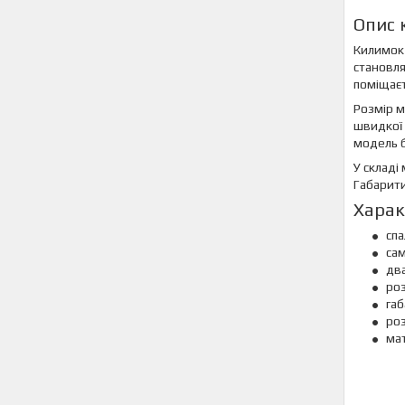
Опис 
Килимок 
становля
поміщаєт
Розмір м
швидкої 
модель б
У складі
Габарити
Харак
спа
са
два
роз
габ
роз
мат