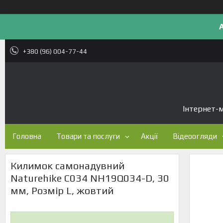
+380 (96) 004-77-44
Інтернет-м
Головна
Товари та послуги
Акції
Відеоогляди
Килимок самонадувний
Naturehike C034 NH19Q034-D, 30
мм, Розмір L, жовтий