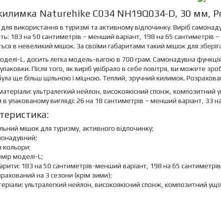
килимка Naturehike C034 NH19Q034-D, 30 мм, Ро
для використання в туризмі та активному відпочинку. Виріб самонад
ть: 183 на 50 сантиметрів – менший варіант, 198 на 65 сантиметрів –
ься в невеликий мішок. За своїми габаритами такий мішок для збер
оделі-L. досить легка модель-вагою в 700 грам. Самонадувна функція 
упаковки. Після того, як виріб увібрало в себе повітря, ви можете зр
ула ще більш щільною і міцною. Теплий, зручний килимок. Розрахова
 матеріали: ультралегкий нейлон, високоякісний спонж, композитний
 в упакованому вигляді: 26 на 18 сантиметрів – менший варіант, 33 на
теристика:
льний мішок для туризму, активного відпочинку;
монадувний;
 кольори;
мір моделі-L;
арити: 183 на 50 сантиметрів-менший варіант, 198 на 65 сантиметрів
рахований на 3 сезони (крім зими);
еріали: ультралегкий нейлон, високоякісний спонж, композитний ущ