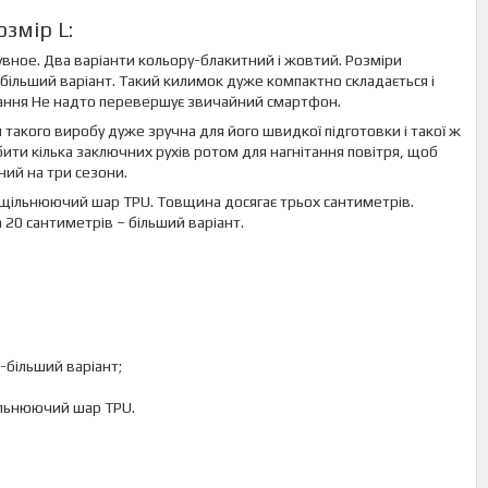
змір L:
увное. Два варіанти кольору-блакитний і жовтий. Розміри
 більший варіант. Такий килимок дуже компактно складається і
ігання Не надто перевершує звичайний смартфон.
такого виробу дуже зручна для його швидкої підготовки і такої ж
обити кілька заключних рухів ротом для нагнітання повітря, щоб
ний на три сезони.
 ущільнюючий шар TPU. Товщина досягає трьох сантиметрів.
 20 сантиметрів – більший варіант.
-більший варіант;
ільнюючий шар TPU.