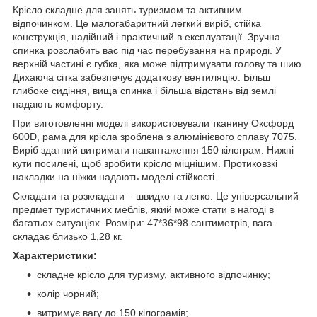
Крісло складне для занять туризмом та активним
відпочинком. Це малогабаритний легкий виріб, стійка
конструкція, надійний і практичний в експлуатації. Зручна
спинка розслабить вас під час перебування на природі. У
верхній частині є губка, яка може підтримувати голову та шию.
Дихаюча сітка забезпечує додаткову вентиляцію. Більш
глибоке сидіння, вища спинка і більша відстань від землі
надають комфорту.
При виготовленні моделі використовували тканину Оксфорд
600D, рама для крісла зроблена з алюмінієвого сплаву 7075.
Виріб здатний витримати навантаження 150 кілограм. Нижні
кути посилені, щоб зробити крісло міцнішим. Протиковзкі
накладки на ніжки надають моделі стійкості.
Складати та розкладати – швидко та легко. Це універсальний
предмет туристичних меблів, який може стати в нагоді в
багатьох ситуаціях. Розміри: 47*36*98 сантиметрів, вага
складає близько 1,28 кг.
Характеристики:
складне крісло для туризму, активного відпочинку;
колір чорний;
витримує вагу до 150 кілограмів;