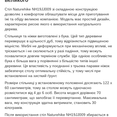
Стіл Naturehike NH19JJ009 зі складаною конструкцією
дозволяє з комфортом облаштувати місце для приготування
їжі та обіду великою компанією. Модель має простий дизайн,
характерною рисою якого є використання натурального
дерева.
Стільниця та ніжки виготовлені з бука. Цей тип деревини
перевершує в щільності дуб, тому відрізняється підвищеною
міцністю. Меблі не деформуються при механічному впливі, не
тріскаються і не сколюються у разі падіння, тому можуть
похвалитися довгим терміном служби. Ще однією особливістю
бука є більша вага у порівнянні з більшістю типів іншої
деревини. Ця властивість у поєднанні з трьома парами ніжок
забезпечує столу оптимальну стійкість, у тому числі при
встановленні на хисткий ґрунт.
Розміри стільниці у встановленому положенні досягають 122 х
60 сантиметрів, тому за столом можуть одночасно
розміститися від 4 до 6 осіб. Висота моделі дорівнює 70
сантиметрам, що запобігає її перевертанню. Максимальна
вага, яку конструкція здатна витримати, становить 30
кілограмів.
Після використання стіл Naturehike NH19JJ009 збирається в