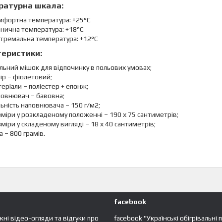
ратурна шкала:
мфортна температура: +25°C
анична температура: +18°C
стремальна температура: +12°C
еристики:
льний мішок для відпочинку в польових умовах;
ір – фіолетовий;
еріали – поліестер + епонж;
повнювач – бавовна;
ьність наповнювача – 150 г/м2;
міри у розкладеному положенні – 190 х 75 сантиметрів;
міри у складеному вигляді – 18 х 40 сантиметрів;
а – 800 грамів.
facebook
жні відео-огляди та відгуки про
facebook "Українські обігрівальні 