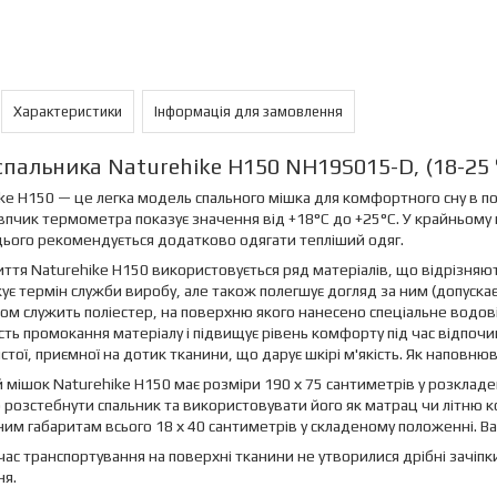
Характеристики
Інформація для замовлення
спальника Naturehike H150 NH19S015-D, (18-25 ° 
ke H150 — це легка модель спального мішка для комфортного сну в пол
впчик термометра показує значення від +18°C до +25°C. У крайньому
цього рекомендується додатково одягати тепліший одяг.
ття Naturehike H150 використовується ряд матеріалів, що відрізняють
є термін служби виробу, але також полегшує догляд за ним (допуска
ом служить поліестер, на поверхню якого нанесено спеціальне водов
ть промокання матеріалу і підвищує рівень комфорту під час відпочи
тої, приємної на дотик тканини, що дарує шкірі м'якість. Як наповн
 мішок Naturehike H150 має розміри 190 х 75 сантиметрів у розкладе
 розстебнути спальник та використовувати його як матрац чи літню 
им габаритам всього 18 х 40 сантиметрів у складеному положенні. Ва
час транспортування на поверхні тканини не утворилися дрібні зачіпк
ня.