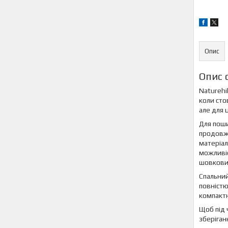
Опис
Опис 
Naturehi
коли сто
але для 
Для поши
продовжу
матеріал
можливіс
шовковис
Спальний
повністю
компактн
Щоб під 
зберіган