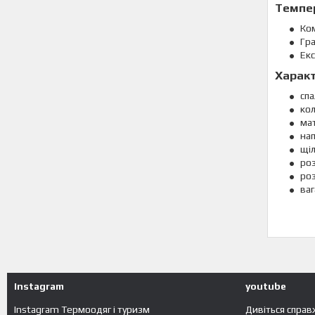
Темпе
Ко
Гр
Ек
Характ
спа
кол
мат
на
щіл
роз
роз
ваг
Instagram
youtube
Instagram Термоодяг і туризм
Дивіться справ