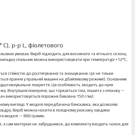
C), p-р L, фіолетового
ьових умовах. Виріб підходить для весняного та літнього сезону,
 випадку спальник можна використовувати при температурі +12°C,
ся стійкістю до розтягування та зношування. Це не тільки
ється прання у пральній машині на дбайливому режимі). Основним
ідштовхувальне покриття. Ця особливість зводить до нуля
нку. Внутрішня поверхня, що торкається тіла, пошита з епонжу —
ювач використовується порожня бавовна 150 г/м2.
ному вигляді. У моделі передбачена блискавка, яка дозволяє
ковдру. Виріб можна носити в похідному рюкзаку завдяки
га моделі — 800 грамів.
и, а сам матеріал не забруднився, до комплекту входить чохол для