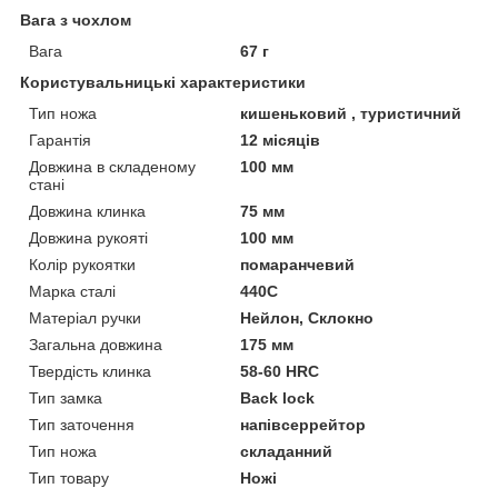
Вага з чохлом
Вага
67 г
Користувальницькі характеристики
Тип ножа
кишеньковий , туристичний
Гарантія
12 місяців
Довжина в складеному
100 мм
стані
Довжина клинка
75 мм
Довжина рукояті
100 мм
Колір рукоятки
помаранчевий
Марка сталі
440C
Матеріал ручки
Нейлон, Склокно
Загальна довжина
175 мм
Твердість клинка
58-60 HRC
Тип замка
Back lock
Тип заточення
напівсеррейтор
Тип ножа
складанний
Тип товару
Ножі