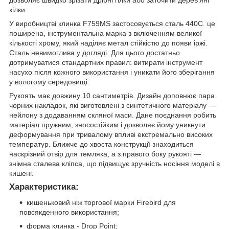
дозволяє швидко зрізати дрібні гілки або заточити дерев'яні
кілки.
У виробництві клинка F759MS застосовується сталь 440С. це
поширена, інструментальна марка з включенням великої
кількості хрому, який наділяє метал стійкістю до появи іржі.
Сталь невимоглива у догляді. Для цього достатньо
дотримуватися стандартних правил: витирати інструмент
насухо після кожного використання і уникати його зберігання
у вологому середовищі.
Рукоять має довжину 10 сантиметрів. Дизайн доповнює пара
чорних накладок, які виготовлені з синтетичного матеріалу —
нейлону з додаванням скляної маси. Дане поєднання робить
матеріал пружним, зносостійким і дозволяє йому уникнути
деформування при тривалому впливі екстремально високих
температур. Ближче до хвоста конструкції знаходиться
наскрізний отвір для темляка, а з правого боку рукояті —
знімна сталева кліпса, що підвищує зручність носіння моделі в
кишені.
Характеристика:
кишеньковий ніж торгової марки Firebird для
повсякденного використання;
форма клинка - Drop Point;