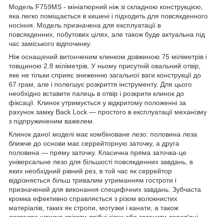
Модель F759MS - мініатюрний ніж зі складною конструкцією,
яка легко поміщається в кишені і підходить для повсякденного
носіння. Модель призначена для експлуатації в
повсякденних, побутових цілях, але також буде актуальна під
час заміського відпочинку.
Ніж оснащений витонченим клинком довжиною 75 міліметрів і
товщиною 2.8 міліметрів. У ньому присутній овальний отвір,
яке не тільки сприяє зниженню загальної ваги конструкції до
67 грам, але і полегшує розкриття інструменту. Для цього
необхідно вставити палець в отвір і розкрити клинок до
фіксації. Клинок утримується у відкритому положенні за
рахунок замку Back Lock — простого в експлуатації механізму
з підпружиненим важелем.
Клинок даної моделі має комбіноване лезо: половина леза
ближче до основи має серрейторную заточку, а друга
половина — пряму заточку. Класична пряма заточка-це
універсальне лезо для більшості повсякденних завдань, в
яких необхідний рівний рез, в той час як серрейтор
відрізняється більш тривалим утриманням гостроти і
призначений для виконання специфічних завдань. Зубчаста
кромка ефективно справляється з різом волокнистих
матеріалів, таких як стропи, мотузки і канати, а також