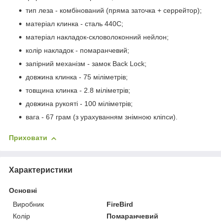
тип леза - комбінований (пряма заточка + серрейтор);
матеріал клинка - сталь 440С;
матеріал накладок-скловолоконний нейлон;
колір накладок - помаранчевий;
запірний механізм - замок Back Lock;
довжина клинка - 75 міліметрів;
товщина клинка - 2.8 міліметрів;
довжина рукояті - 100 міліметрів;
вага - 67 грам (з урахуванням знімною кліпси).
Приховати
Характеристики
Основні
Виробник
FireBird
Колір
Помаранчевий