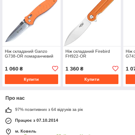
Ніж складаний Ganzo
Ніж складаний Firebird
Ніж 
G738-OR помаранчевий
FH922-OR
G74
1 060
1 360
1 0
₴
₴
Купити
Купити
Про нас
97% позитивних з 64 відгуків за рік
Працює з 07.10.2014
м. Ковель