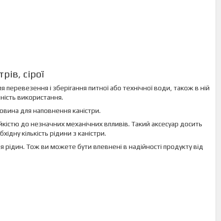
рів, сірої
ля перевезення і зберігання питної або технічної води, також в ній
чність використання.
овина для наповнення каністри.
ійкістю до незначних механічних впливів. Такий аксесуар досить
ідну кількість рідини з каністри.
ня рідин. Тож ви можете бути впевнені в надійності продукту від