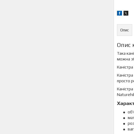
Опис
Опис 
Така кан
можна зб
Каністра
Каністра
просто р
Каністра
Naturehi
Характ
об'
мат
роз
ваг