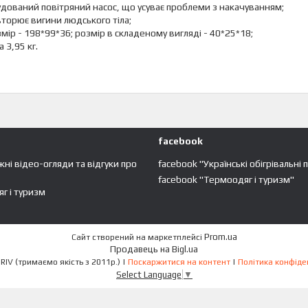
дований повітряний насос, що усуває проблеми з накачуванням;
торює вигини людського тіла;
мір - 198*99*36; розмір в складеному вигляді - 40*25*18;
а 3,95 кг.
facebook
жні відео-огляди та відгуки про
facebook "Українські обігрівальні 
facebook "Термоодяг і туризм"
г і туризм
Prom.ua
Сайт створений на маркетплейсі
Продавець на Bigl.ua
ECO-OBIGRIV (тримаємо якість з 2011р.) |
Поскаржитися на контент
|
Політика конфіде
Select Language
▼