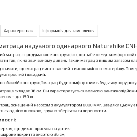
Характеристики
Інформація для замовлення
матраца надувного одинарного Naturehike CN
й матрац з продуманою конструкцією, що забезпечує комфортний сон
ати так, як на звичайному дивані. Такий матрац з вищим запасом ела
дзначити, що матрац виготовлений з високоякісного матеріалу. Пов
уже простий і швидкий.
особливій конструкції матрац буде комфортним в будь-яку пору року. Вз
атраца складає 36 см. Він характеризується великою вантажопідйомн
ення – до 150 кг.
трац оснащений насосом з акумулятором 6000 мАг. Завдяки цьому є 
ться однією кнопкою, зручно зберігати та переносити.
вості:
ерхня, що дихає, приємна на дотик;
ишарове покриття висотою 36 см;