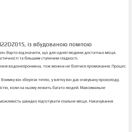
H22DZ015, із вбудованою помпою
. Варто відзначити, що для однієї людини достатньо місця.
стичності та більшим ступенем гладкості.
ерхня водонепроникна, тож можна не боятися промокання. Процес
имку він зберігає тепло, у влітку він дає очікувану прохолоду.
істю, коли на ньому лежить багато людей. Максимальне
можливість швидко підготувати спальне місце. Накачування