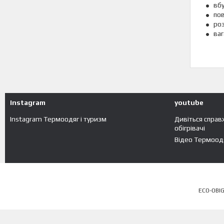
вбу
пов
роз
ваг
Instagram
youtube
Instagram Термоодяг і туризм
Дивіться справ
обігрівачі
Відео Термоодя