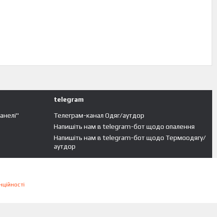
telegram
панелі"
Телеграм-канал Одяг/аутдор
Напишіть нам в telegram-бот щодо опалення
Напишіть нам в telegram-бот щодо Термоодягу/
аутдор
нційності