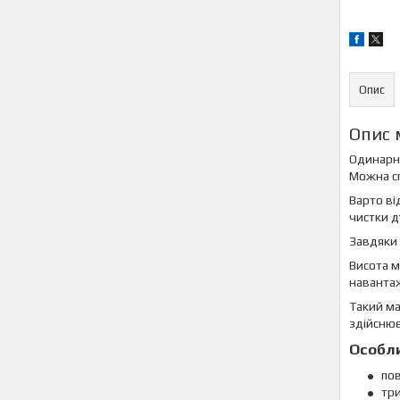
Опис
Опис 
Одинарни
Можна сп
Варто ві
чистки д
Завдяки 
Висота м
навантаж
Такий ма
здійснює
Особли
пов
тр