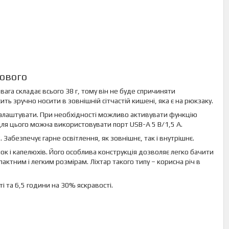
кового
вага складає всього 38 г, тому він не буде спричиняти
 зручно носити в зовнішній сітчастій кишені, яка є на рюкзаку.
 налаштувати. При необхідності можливо активувати функцію
для цього можна використовувати порт USB-A 5 В/1,5 А.
Забезпечує гарне освітлення, як зовнішнє, так і внутрішнє.
епок і капелюхів. Його особлива конструкція дозволяє легко бачити
актним і легким розмірам. Ліхтар такого типу – корисна річ в
і та 6,5 години на 30% яскравості.