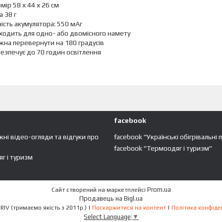
мір 58 х 44 х 26 см
а 38 г
ість акумулятора: 550 мАг
ходить для одно- або двомісного намету
на перевернути на 180 градусів
езпечує до 70 годин освітлення
facebook
жні відео-огляди та відгуки про
facebook "Українські обігрівальні 
facebook "Термоодяг і туризм"
г і туризм
Prom.ua
Сайт створений на маркетплейсі
Продавець на Bigl.ua
ECO-OBIGRIV (тримаємо якість з 2011р.) |
Поскаржитися на контент
|
Політика конфіде
Select Language
▼