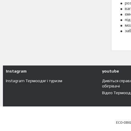
роз
ваг
ємн
під
мож
заб
Instagram
youtube
Instagram Термоодяг і туризм
Дивіться справ
обігрівачі
Відео Термоодя