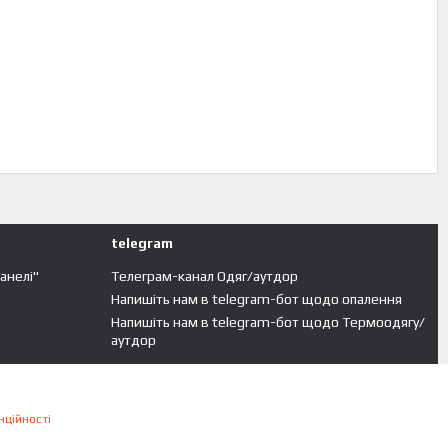
telegram
панелі"
Телеграм-канал Одяг/аутдор
Напишіть нам в telegram-бот щодо опалення
Напишіть нам в telegram-бот щодо Термоодягу/
аутдор
нційності