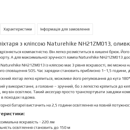
Характеристики
Інформація для замовлення
ліхтаря з кліпсою Naturehike NH21ZM013, олив
ідрізняється компактністю. Він легко розміститься в кишені брюк. Його 
рту. А для максимальної зручності лампа Naturehike NH21ZM013 досить
 Naturehike NH21ZM013 із кліпсою має 3 рівня яскравості, які можна
го сповіщення SOS. Час зарядки становить приблизно 1–1,5 години, 
скний ліхтар легко кріпиться, можливе його регулювання до кута 180°. 
тий у використанні, а головне – зручний, бо з легкістю кріпиться до к
, яку він освітлює. Такий аксесуар просто транспортувати завдяки комп
, в походах і вдома.
орної батареї вистачить на 2,5 години освітлення на повній потужност
еристики:
симальна яскравість - 220 лм
ьність освітлення становить до 150 м