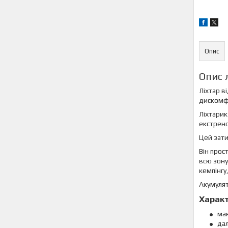
Опис
Опис 
Ліхтар в
дискомфо
Ліхтарик
екстрено
Цей зати
Він прос
всю зону
кемпінгу
Акумулят
Характ
мак
дал