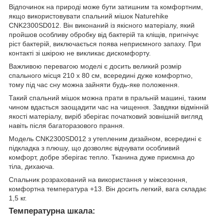
Відпочинок на природі може бути затишним та комфортним,
якщо використовувати спальний мішок Naturehike
CNK2300SD012. Він виконаний із якісного матеріалу, який
пройшов особливу обробку від бактерій та кліщів, пригнічує
ріст бактерій, виключається поява неприємного запаху. При
контакті зі шкірою не викликає дискомфорту.
Важливою перевагою моделі є досить великий розмір
спального місця 210 x 80 см, всередині дуже комфортно,
тому під час сну можна зайняти будь-яке положення.
Такий спальний мішок можна прати в пральній машині, таким
чином вдасться заощадити час на чищення. Завдяки відмінній
якості матеріалу, виріб зберігає початковий зовнішній вигляд
навіть після багаторазового прання.
Модель CNK2300SD012 з утепленим дизайном, всередині є
підкладка з плюшу, що дозволяє відчувати особливий
комфорт, добре зберігає тепло. Тканина дуже приємна до
тіла, дихаюча.
Спальник розрахований на використання у міжсезоння,
комфортна температура +13. Він досить легкий, вага складає
1,5 кг.
Температурна шкала: