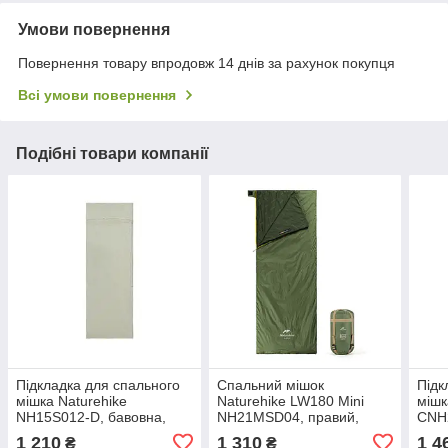
Умови повернення
Повернення товару впродовж 14 днів за рахунок покупця
Всі умови повернення
Подібні товари компанії
Підкладка для спального
Спальний мішок
Підк
мішка Naturehike
Naturehike LW180 Mini
мішк
NH15S012-D, бавовна,
NH21MSD04, правий,
CNH
світло-зелений
темно-зелений
зеле
1 210
1 310
1 4
₴
₴