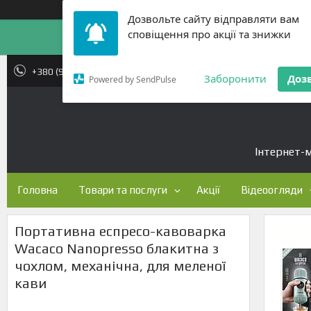
Дозвольте сайту відправляти вам
сповіщення про акції та знижки
+380 (96) 004-77-44
Заборонити
Доз
Powered by SendPulse
Інтернет-м
Головна
Товари та послуги
Акції
Відеоогляди
Портативна еспресо-кавоварка
Wacaco Nanopresso блакитна з
чохлом, механічна, для меленої
кави