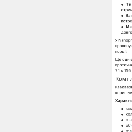
Ти
отрим
За
потрі
Ма
довго
У Nanopr
пропоную
порції.
Ще одніє
проточно
71 х 156
Компл
Кавоварк
користув
Характ
ко
кол
max
об'
max