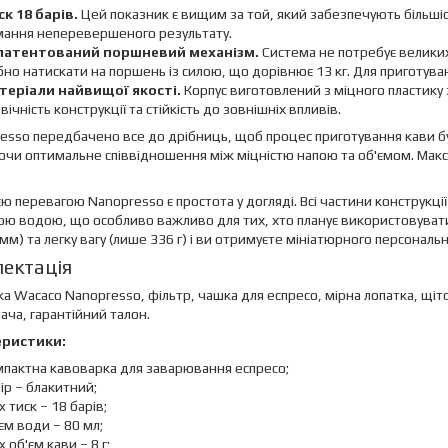
ск 18 барів.
Цей показник є вищим за той, який забезпечують більшіс
ання неперевершеного результату.
патентований поршневий механізм.
Система не потребує великих
бно натискати на поршень із силою, що дорівнює 13 кг. Для приготува
теріали найвищої якості.
Корпус виготовлений з міцного пластику 
вічність конструкції та стійкість до зовнішніх впливів.
esso передбачено все до дрібниць, щоб процес приготування кави бу
чи оптимальне співвідношення між міцністю напою та об'ємом. Макс
ю перевагою Nanopresso є простота у догляді. Всі частини конструкці
ю водою, що особливо важливо для тих, хто планує використовувати 
 мм) та легку вагу (лише 336 г) і ви отримуєте мініатюрного персональ
ектація
а Wacaco Nanopresso, фільтр, чашка для еспресо, мірна лопатка, щіто
ача, гарантійний талон.
еристики:
мпактна кавоварка для заварювання еспресо;
ір – блакитний;
 тиск – 18 барів;
єм води – 80 мл;
 об'єм кави – 8 г;