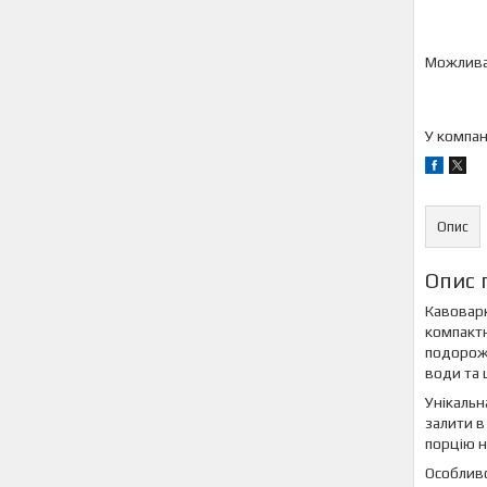
У компан
Опис
Опис 
Кавоварк
компактн
подорожі
води та 
Унікальн
залити в
порцію н
Особливо