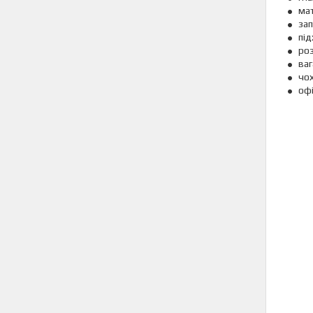
мат
зап
під
роз
ваг
чох
офі