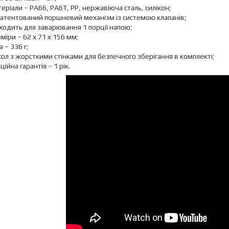
еріали – PA66, PA6T, PP, нержавіюча сталь, силікон;
атентований поршневий механізм із системою клапанів;
ходить для заварювання 1 порції напою;
міри – 62 х 71 х 156 мм;
а – 336 г;
ол з жорсткими стінками для безпечного зберігання в комплекті;
ційна гарантія – 1 рік.