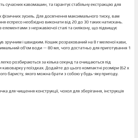
ть сучасних кавомашин, та гарантує стабільну екстракцію для
 фізичних зусиль. Для досягнення максимального тиску, вам
ння еспресо необхідно виконати від 20 до 30 таких натискань.
з елементами з нержавіючої сталі та силікону, що підвищує
в зручним і швидким. Кошик розрахований на 8 г меленої кави,
имальний об'єм води — 80 мл, чого достатньо для приготування 1
ї легко розбираються за кілька секунд та очищаються під
кавоварку у поїздках. Додайте до цього компактні розміри (62 х
ного баристу, якого можна брати з собою у будь-яку пригоду.
чка для чищення конструкції, чохол для зберігання, інструкція