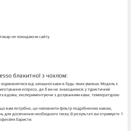
 товар не покидаючи сайту.
sso блакитної з чохлом:
 відмовлятися від запашної кави в будь-яких умовах. Модель є
ування еспресо, де б ви не знаходилися: у туристичній
і та вдома, експериментуючи з дозуванням кави, температурою
, що вам потрібно, це наповнити фільтр подрібненою кавою,
нь для досягнення необхідного тиску. В результаті ви отримуєте 1
офесійні баристи.