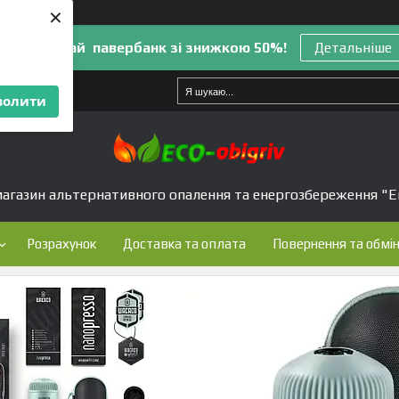
×
Акція! Додай павербанк зі знижкою 50%!
Детальніше
волити
агазин альтернативного опалення та енергозбереження "Е
Розрахунок
Доставка та оплата
Повернення та обмі