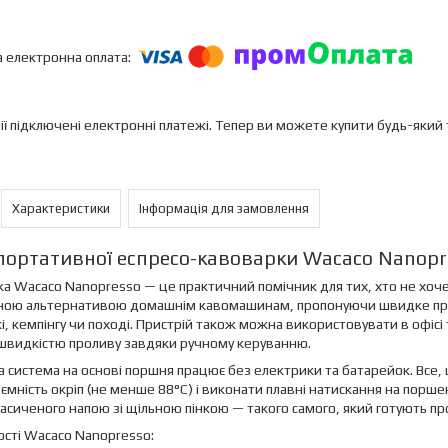
ії підключені електронні платежі. Тепер ви можете купити будь-який
Характеристики
Інформація для замовлення
портативної еспресо-кавоварки Wacaco Nanopre
а Wacaco Nanopresso — це практичний помічник для тих, хто не хоче
ою альтернативою домашнім кавомашинам, пропонуючи швидке пригот
, кемпінгу чи поході. Пристрій також можна використовувати в офіс
швидкістю проливу завдяки ручному керуванню.
а система на основі поршня працює без електрики та батарейок. Все
 ємність окріп (не менше 88°C) і виконати плавні натискання на порше
асиченого напою зі щільною пінкою — такого самого, який готують пр
сті Wacaco Nanopresso: