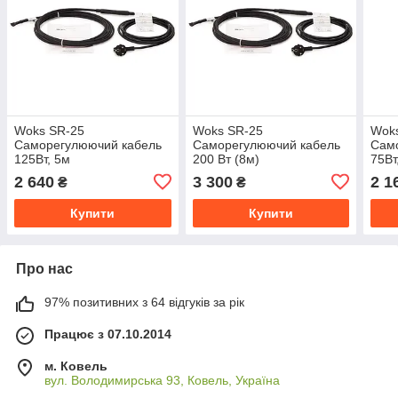
Woks SR-25
Woks SR-25
Wok
Саморегулюючий кабель
Саморегулюючий кабель
Само
125Вт, 5м
200 Вт (8м)
75Вт
2 640
3 300
2 1
₴
₴
Купити
Купити
Про нас
97% позитивних з 64 відгуків за рік
Працює з 07.10.2014
м. Ковель
вул. Володимирська 93, Ковель, Україна