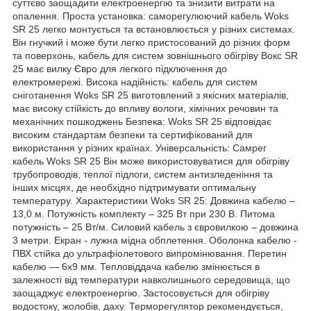
суттєво заощадити електроенергію та знизити витрати на
опалення. Проста установка: саморегулюючий кабель Woks
SR 25 легко монтується та встановлюється у різних системах.
Він гнучкий і може бути легко пристосований до різних форм
та поверхонь, кабель для систем зовнішнього обігріву Вокс SR
25 має вилку Євро для легкого підключення до
електромережі. Висока надійність: кабель для систем
сніготанення Woks SR 25 виготовлений з якісних матеріалів,
має високу стійкість до впливу вологи, хімічних речовин та
механічних пошкоджень Безпека: Woks SR 25 відповідає
високим стандартам безпеки та сертифікований для
використання у різних країнах. Універсальність: Самрег
кабель Woks SR 25 Він може використовуватися для обігріву
трубопроводів, теплої підлоги, систем антизледеніння та
інших місцях, де необхідно підтримувати оптимальну
температуру. Характеристики Woks SR 25: Довжина кабелю –
13,0 м. Потужність комплекту – 325 Вт при 230 В. Питома
потужність – 25 Вт/м. Силовий кабель з євровилкою – довжина
3 метри. Екран - лужна мідна обплетення. Оболонка кабелю -
ПВХ стійка до ультрафіолетового випромінювання. Перетин
кабелю — 6х9 мм. Тепловіддача кабелю змінюється в
залежності від температури навколишнього середовища, що
заощаджує електроенергію. Застосовується для обігріву
водостоку, жолобів, даху. Терморегулятор рекомендується,