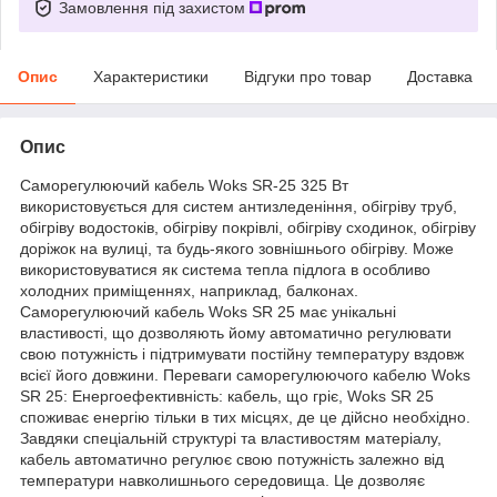
Замовлення під захистом
Опис
Характеристики
Відгуки про товар
Доставка
Опис
Саморегулюючий кабель Woks SR-25 325 Вт
використовується для систем антизледеніння, обігріву труб,
обігріву водостоків, обігріву покрівлі, обігріву сходинок, обігріву
доріжок на вулиці, та будь-якого зовнішнього обігріву. Може
використовуватися як система тепла підлога в особливо
холодних приміщеннях, наприклад, балконах.
Саморегулюючий кабель Woks SR 25 має унікальні
властивості, що дозволяють йому автоматично регулювати
свою потужність і підтримувати постійну температуру вздовж
всієї його довжини. Переваги саморегулюючого кабелю Woks
SR 25: Енергоефективність: кабель, що гріє, Woks SR 25
споживає енергію тільки в тих місцях, де це дійсно необхідно.
Завдяки спеціальній структурі та властивостям матеріалу,
кабель автоматично регулює свою потужність залежно від
температури навколишнього середовища. Це дозволяє