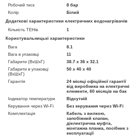
Робочий тиск
8 бар
Колір
Білий
Додаткові характеристики електричних водонагрівачів
Кількість ТЕНів
1
Користувальницькі характеристики
Вага
8.1
Вага в упаковці
11
Габарити (ВхШхГ)
38.7 x 36 x 32.1
Габарити в упаковці
50 х 40 х 40
(ВхШхГ)
Гарантія
24 місяці офіційної гарантії
від виробника на електричні
елементи, 60 місяців на бак
Індикатор температури
Відсутній
Керування через Wi-Fi
Без керування через Wi-Fi
Комплектація
Кабель з вилкою,
запобіжний клапан,
діелектрична муфта,
монтажна планка, посібник з
експлуатації