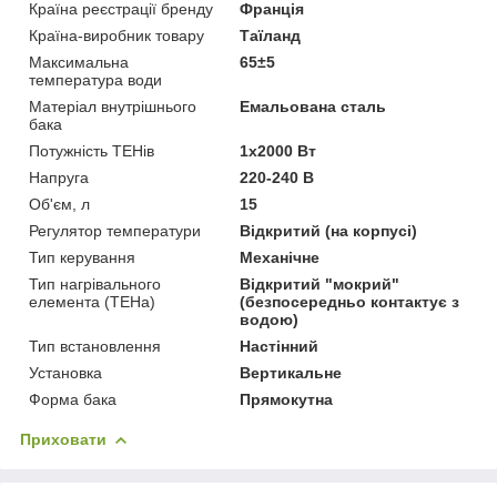
Країна реєстрації бренду
Франція
Країна-виробник товару
Таїланд
Максимальна
65±5
температура води
Матеріал внутрішнього
Емальована сталь
бака
Потужність ТЕНів
1х2000 Вт
Напруга
220-240 В
Об'єм, л
15
Регулятор температури
Відкритий (на корпусі)
Тип керування
Механічне
Тип нагрівального
Відкритий "мокрий"
елемента (ТЕНа)
(безпосередньо контактує з
водою)
Тип встановлення
Настінний
Установка
Вертикальне
Форма бака
Прямокутна
Приховати