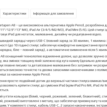
Характеристики
Інформація для замовлення
etapen A8 – це високоякісна альтернатива Apple Pencil, розроблена д
(11"/12.9"/13" M4), iPad Air (3/4/5/M2/M3), iPad Mini (5/6). Цей стилус
овує iPad для нотаток, малювання, дизайну чи редагування відео.
швидкій зарядці через USB-C (повний заряд за 30 хвилин, 1 хвилина з
ості (до 10 годин) стилус забезпечує комфортне використання протя
 зарядка, біле – повний заряд), а автоматичне вимкнення після 5 хви
A8 оснащений технологією відхилення долоні, що дозволяє зручно сп
у, яка змінює товщину ліній залежно від кута нахилу (ідеально для ма
ує плавне письмо та деталізоване малювання без затримок чи розривів
ється високою точністю та двома запасними наконечниками з полімер
ніші за наконечники Apple Pencil.
ння просте: подвійний дотик до верхньої частини стилуса вмикає/вим
озволяють кріпити стилус до сумісних iPad (крім iPad Pro M4, iPad Air M
ється.
й у п’яти кольорах (білий, чорний, рожевий, зелений, блакитний), ст
й, рожевий) виготовлені з металу, що забезпечує приємну вагу та комф
шим. У комплекті: стилус, кабель USB-C, 2 запасні наконечники, інструк