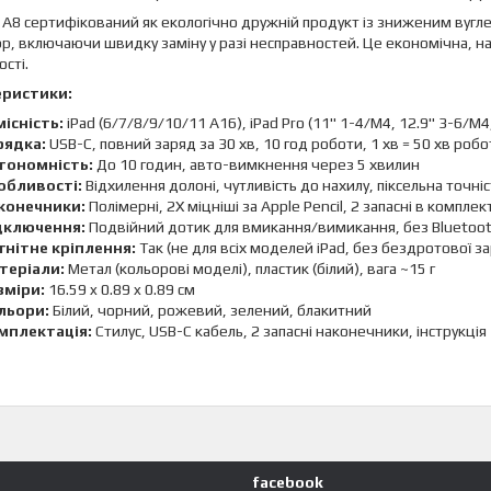
A8 сертифікований як екологічно дружній продукт із зниженим вуглец
, включаючи швидку заміну у разі несправностей. Це економічна, над
ості.
еристики:
місність:
iPad (6/7/8/9/10/11 A16), iPad Pro (11" 1-4/M4, 12.9" 3-6/M4, 
рядка:
USB-C, повний заряд за 30 хв, 10 год роботи, 1 хв = 50 хв робо
тономність:
До 10 годин, авто-вимкнення через 5 хвилин
обливості:
Відхилення долоні, чутливість до нахилу, піксельна точніст
конечники:
Полімерні, 2X міцніші за Apple Pencil, 2 запасні в комплект
дключення:
Подвійний дотик для вмикання/вимикання, без Bluetoo
гнітне кріплення:
Так (не для всіх моделей iPad, без бездротової з
теріали:
Метал (кольорові моделі), пластик (білий), вага ~15 г
зміри:
16.59 x 0.89 x 0.89 см
льори:
Білий, чорний, рожевий, зелений, блакитний
мплектація:
Стилус, USB-C кабель, 2 запасні наконечники, інструкція
facebook