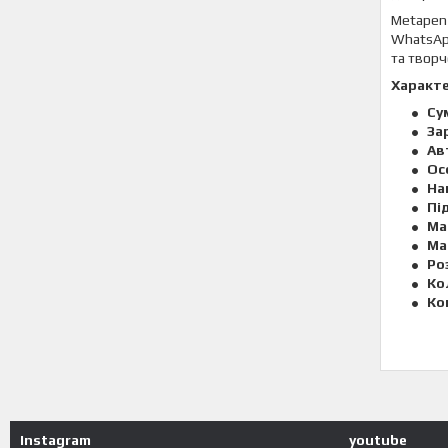
Metapen 
WhatsApp
та творч
Характ
Су
За
Ав
Ос
На
Пі
Ма
Ма
Ро
Ко
Ко
Instagram
youtube