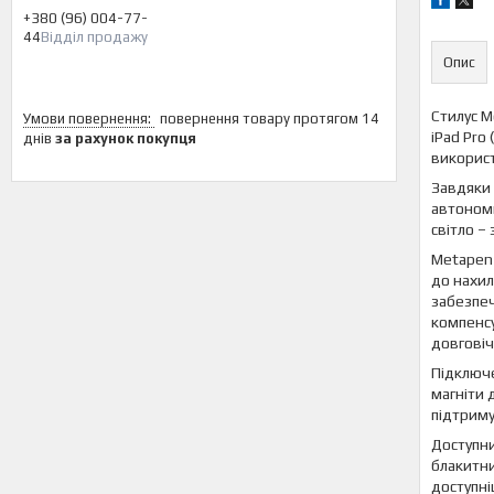
+380 (96) 004-77-
44
Відділ продажу
Опис
Стилус M
повернення товару протягом 14
iPad Pro 
днів
за рахунок покупця
використ
Завдяки 
автономн
світло –
Metapen 
до нахил
забезпеч
компенсу
довговіч
Підключе
магніти д
підтриму
Доступни
блакитни
доступні