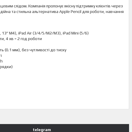
евим слідом. Компанія пропонує якісну підтримку клієнтів через
ійна та стильна альтернатива Apple Pencil для роботи, навчання
13" M4), iPad Air (3/4/5/M2/M3), iPad Mini (5/6)
ти, 4 хв = 2 год роботи
ь (0.1 мм), без чутливості до тиску
і
th
арядки)
telegram