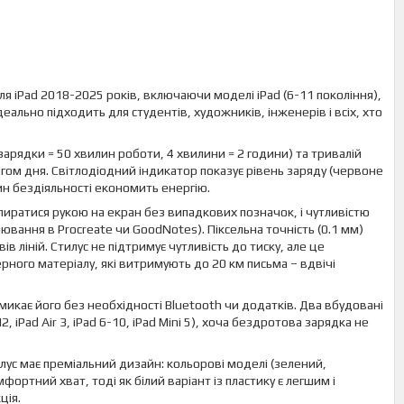
ля iPad 2018-2025 років, включаючи моделі iPad (6-11 покоління),
 ідеально підходить для студентів, художників, інженерів і всіх, хто
арядки = 50 хвилин роботи, 4 хвилини = 2 години) та тривалій
гом дня. Світлодіодний індикатор показує рівень заряду (червоне
лин бездіяльності економить енергію.
иратися рукою на екран без випадкових позначок, і чутливістю
лювання в Procreate чи GoodNotes). Піксельна точність (0.1 мм)
 ліній. Стилус не підтримує чутливість до тиску, але це
ного матеріалу, які витримують до 20 км письма – вдвічі
икає його без необхідності Bluetooth чи додатків. Два вбудовані
2, iPad Air 3, iPad 6-10, iPad Mini 5), хоча бездротова зарядка не
илус має преміальний дизайн: кольорові моделі (зелений,
ортний хват, тоді як білий варіант із пластику є легшим і
ція.