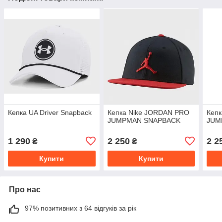
Кепка UA Driver Snapback
Кепка Nike JORDAN PRO
Кеп
JUMPMAN SNAPBACK
JUM
1 290
2 250
2 2
₴
₴
Купити
Купити
Про нас
97% позитивних з 64 відгуків за рік