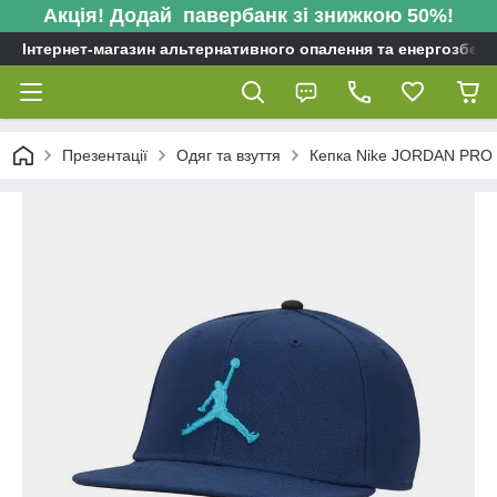
Акція! Додай павербанк зі знижкою 50%!
Інтернет-магазин альтернативного опалення та енергозбере
Презентації
Одяг та взуття
Кепка Nike JORDAN PR