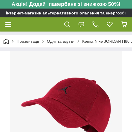
Акція! Додай павербанк зі знижкою 50%!
Інтернет-магазин альтернативного опалення та енергозбере
Презентації
Одяг та взуття
Кепка Nike JORDAN H8