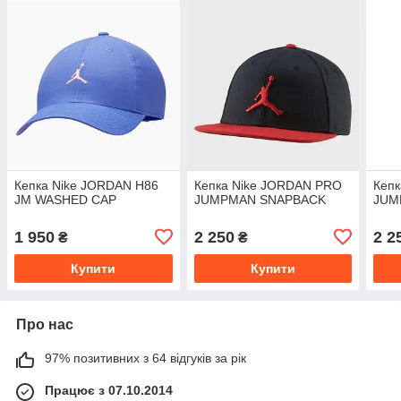
Кепка Nike JORDAN H86
Кепка Nike JORDAN PRO
Кеп
JM WASHED CAP
JUMPMAN SNAPBACK
JUM
1 950
2 250
2 2
₴
₴
Купити
Купити
Про нас
97% позитивних з 64 відгуків за рік
Працює з 07.10.2014