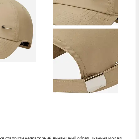
оже створити неповторний динамічний образ. Тканина моделі