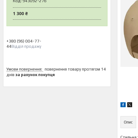
Код:
943092-276
1 300 ₴
+380 (96) 004-77-
44
Відділ продажу
повернення товару протягом 14
днів
за рахунок покупця
Опис
Стильна 