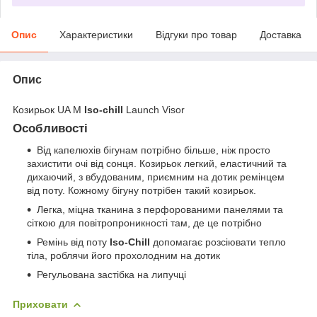
Опис
Характеристики
Відгуки про товар
Доставка
Опис
Козирьок UA M
Iso-chill
Launch Visor
Особливості
Від капелюхів бігунам потрібно більше, ніж просто
захистити очі від сонця. Козирьок легкий, еластичний та
дихаючий, з вбудованим, приємним на дотик ремінцем
від поту. Кожному бігуну потрібен такий козирьок.
Легка, міцна тканина з перфорованими панелями та
сіткою для повітропроникності там, де це потрібно
Ремінь від поту
Iso-Chill
допомагає розсіювати тепло
тіла, роблячи його прохолодним на дотик
Регульована застібка на липучці
Приховати