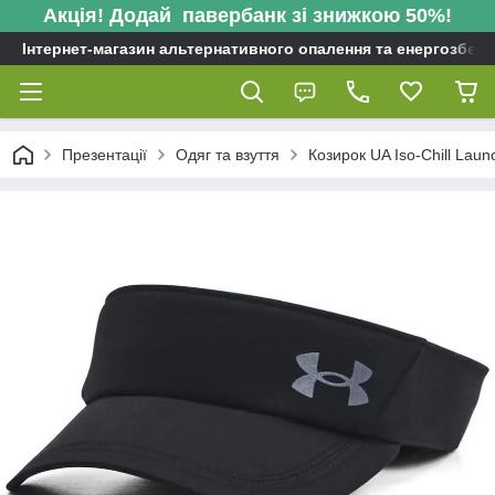
Акція! Додай павербанк зі знижкою 50%!
Інтернет-магазин альтернативного опалення та енергозбере
Презентації
Одяг та взуття
Козирок UA Iso-Chill Laun