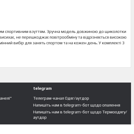
ашим спортивним взуттям. Зручна модель довжиною до щиколотки
 висихає, не перешкоджає повітрообміну та відрізняється високою
інний вибір для занять спортом та на кожен день. У комплекті 3
telegram
панелі"
Телеграм-канал Одяг/аутдор
Напишіть нам в telegram-бот щодо опалення
Напишіть нам в telegram-бот щодо Термоодягу/
аутдор