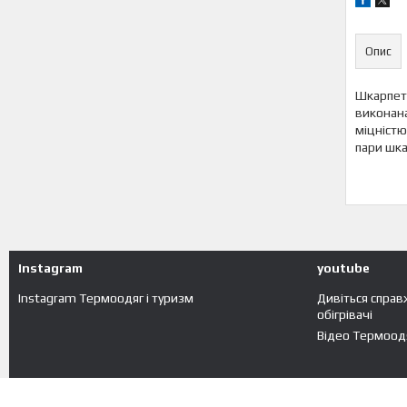
Опис
Шкарпетк
виконана
міцністю
пари шка
Instagram
youtube
Instagram Термоодяг і туризм
Дивіться справ
обігрівачі
Відео Термоодя