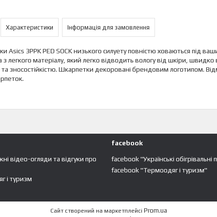
Характеристики
Інформація для замовлення
и Asics 3PPK PED SOCK низького силуету повністю ховаються під в
 з легкого матеріалу, який легко відводить вологу від шкіри, швидко
 та зносостійкістю. Шкарпетки декоровані брендовим логотипом. Відм
рпеток.
facebook
жні відео-огляди та відгуки про
facebook "Українські обігрівальні 
facebook "Термоодяг і туризм"
г і туризм
Prom.ua
Сайт створений на маркетплейсі