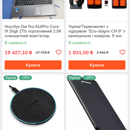
Ноутбук Dai Rui A16Pro Core
Уцінка!Терможилет з
i9 16gb 2Tb портативний 2,5K
підігрівом "Eco-obigriv CH-9" з
планшетний комп'ютер,
капюшоном і коміром, 9 зон
ультратонкий, для навчання,
обігріву, 3 режими
В наявності
В наявності
школи, офісу,
регулювання температури B
XL
19 427,10
1 831,50
₴
₴
27 753 ₴
2 442 ₴
Купити
Купити
Уцінка
–20%
Уцінка
–20%