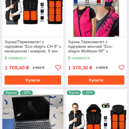
Уцінка!Терможилет з
Уцінка.Терможилет з
підігрівом "Eco-obigriv CH-9" з
підігрівом жіночий "Eco-
капюшоном і коміром, 9 зон
obigriv Multisize-5P" з
обігріву, 3 режими
регулюванням об'єму, M-L, 5
В наявності
В наявності
регулювання температури B
зон обігріву, 3 режими
XL
регулювання
1 709,40
1 378,30
₴
₴
2 442 ₴
1 969 ₴
Купити
Купити
Уцінка!
–30%
Уцінка
–25%