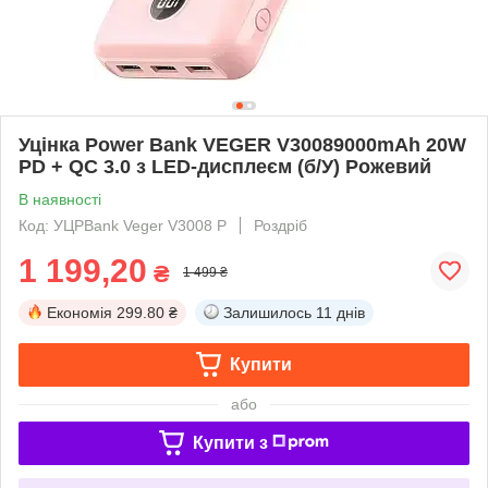
Уцінка Power Bank VEGER V30089000mAh 20W
PD + QC 3.0 з LED-дисплеєм (б/У) Рожевий
В наявності
Код: УЦPBank Veger V3008 P
Роздріб
1 199,20
₴
1 499 ₴
Економія
299.80 ₴
Залишилось
11 днів
Купити
або
Купити з