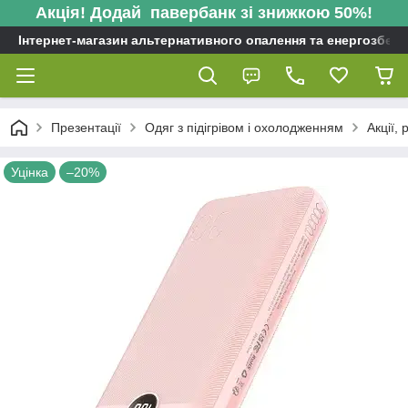
Акція! Додай павербанк зі знижкою 50%!
Інтернет-магазин альтернативного опалення та енергозбере
Презентації
Одяг з підігрівом і охолодженням
Акції, 
Уцінка
–20%