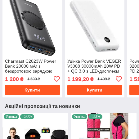
Charmast C2023W Power
Уцінка Power Bank VEGER
Powe
Bank 20000 мАг з
V3008 30000mAh 20W PD
3200
бездротовою зарядкою
+ QC 3.0 з LED-дисплеєм
PD 2
15W та PD 22.5W –
(б/у) білий
кабе
1 200
1 199,20
1 5
₴
₴
1 500 ₴
1 499 ₴
Швидкий повербанк з
дисп
LED-дисплеєм
прис
Купити
Купити
Акційні пропозиції та новинки
Уцінка
–30%
Уцінка
–30%