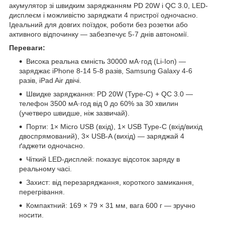
акумулятор зі швидким заряджанням PD 20W і QC 3.0, LED-
дисплеєм і можливістю заряджати 4 пристрої одночасно.
Ідеальний для довгих поїздок, роботи без розетки або
активного відпочинку — забезпечує 5-7 днів автономії.
Переваги:
Висока реальна ємність 30000 мА·год (Li-Ion) —
заряджає iPhone 8-14 5-8 разів, Samsung Galaxy 4-6
разів, iPad Air двічі.
Швидке заряджання: PD 20W (Type-C) + QC 3.0 —
телефон 3500 мА·год від 0 до 60% за 30 хвилин
(учетверо швидше, ніж зазвичай).
Порти: 1× Micro USB (вхід), 1× USB Type-C (вхід/вихід
двоспрямований), 3× USB-A (вихід) — заряджай 4
ґаджети одночасно.
Чіткий LED-дисплей: показує відсоток заряду в
реальному часі.
Захист: від перезаряджання, короткого замикання,
перегрівання.
Компактний: 169 × 79 × 31 мм, вага 600 г — зручно
носити.