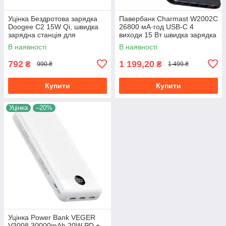
Уцінка Бездротова зарядка
Павербанк Charmast W2002C
Doogee C2 15W Qi, швидка
26800 мА·год USB-C 4
зарядна станція для
виходи 15 Вт швидка зарядка
смартфонів iPhone та
(чорний, з кількома входами)
В наявності
В наявності
Samsung
792
1 199,20
₴
₴
990 ₴
1 499 ₴
Купити
Купити
Уцінка
–20%
Уцінка Power Bank VEGER
V3008 30000mAh 20W PD +