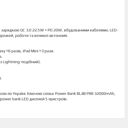
 зарядкою QC 3.0 22.5W + PD 20W, вбудованими кабелями, LED-
рожей, роботи та великої автономії.
y ≈6 разів, iPad Mini ≈3 рази.
в.
з Lightning-подібний).
.
ою по Україні. Ключові слова: Power Bank BLJIB P88 32000mAh,
power bank LED дисплей 5 пристроїв.