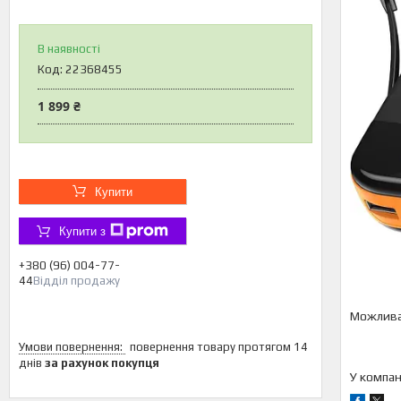
В наявності
Код:
22368455
1 899 ₴
Купити
Купити з
+380 (96) 004-77-
44
Відділ продажу
повернення товару протягом 14
днів
за рахунок покупця
У компан