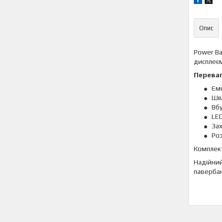
Опис
Power Ba
дисплеєм
Переваг
Ємн
Шви
Вбу
LED
Зах
Роз
Комплект
Надійний
павербан