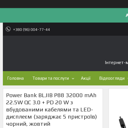
+380 (96) 004-77-44
Інтернет-м
Головна
Товари та послуги
Акції
Відеоогляди
Power Bank BLJIB P88 32000 mAh
22.5W QC 3.0 + PD 20 W з
вбудованими кабелями та LED-
дисплеєм (заряджає 5 пристроїв)
чорний, жовтий