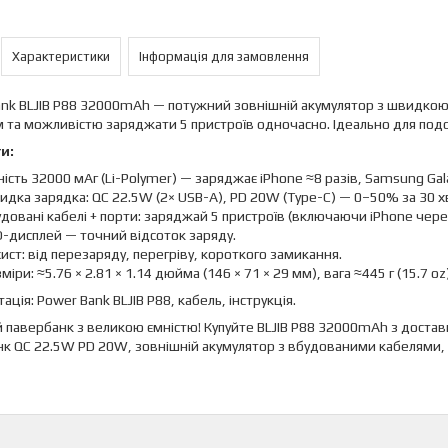
Характеристики
Інформація для замовлення
nk BLJIB P88 32000mAh — потужний зовнішній акумулятор з швидкою
 та можливістю заряджати 5 пристроїв одночасно. Ідеально для подо
и:
ість 32000 мАг (Li-Polymer) — заряджає iPhone ≈8 разів, Samsung Galax
дка зарядка: QC 22.5W (2× USB-A), PD 20W (Type-C) — 0–50% за 30 х
довані кабелі + порти: заряджай 5 пристроїв (включаючи iPhone чере
-дисплей — точний відсоток заряду.
ист: від перезаряду, перегріву, короткого замикання.
міри: ≈5.76 × 2.81 × 1.14 дюйма (146 × 71 × 29 мм), вага ≈445 г (15.7 oz)
ація: Power Bank BLJIB P88, кабель, інструкція.
 павербанк з великою ємністю! Купуйте BLJIB P88 32000mAh з доставк
к QC 22.5W PD 20W, зовнішній акумулятор з вбудованими кабелями, 