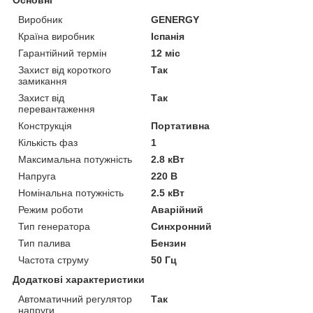
Виробник
GENERGY
Країна виробник
Іспанія
Гарантійний термін
12 міс
Захист від короткого
Так
замикання
Захист від
Так
перевантаження
Конструкція
Портативна
Кількість фаз
1
Максимальна потужність
2.8 кВт
Напруга
220 В
Номінальна потужність
2.5 кВт
Режим роботи
Аварійний
Тип генератора
Синхронний
Тип палива
Бензин
Частота струму
50 Гц
Додаткові характеристики
Автоматичний регулятор
Так
напруги