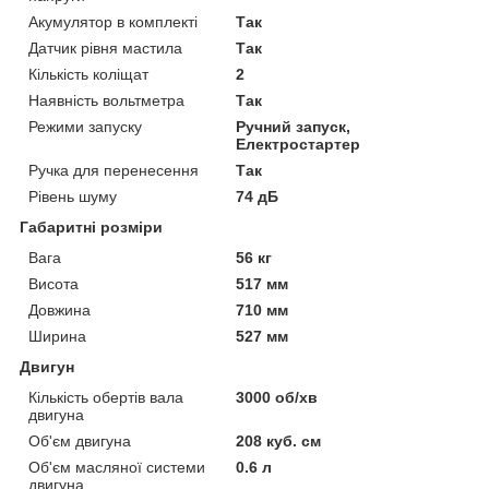
Акумулятор в комплекті
Так
Датчик рівня мастила
Так
Кількість коліщат
2
Наявність вольтметра
Так
Режими запуску
Ручний запуск,
Електростартер
Ручка для перенесення
Так
Рівень шуму
74 дБ
Габаритні розміри
Вага
56 кг
Висота
517 мм
Довжина
710 мм
Ширина
527 мм
Двигун
Кількість обертів вала
3000 об/хв
двигуна
Об'єм двигуна
208 куб. см
Об'єм масляної системи
0.6 л
двигуна