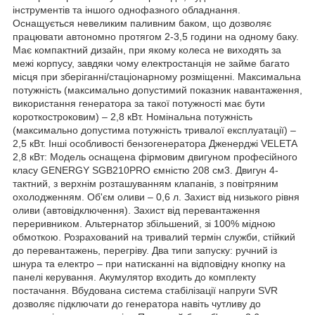
інструментів та іншого однофазного обладнання.
Оснащується невеликим паливним баком, що дозволяє
працювати автономно протягом 2-3,5 години на одному баку.
Має компактний дизайн, при якому колеса не виходять за
межі корпусу, завдяки чому електростанція не займе багато
місця при зберіганні/стаціонарному розміщенні. Максимальна
потужність (максимально допустимий показник навантаження,
використання генератора за такої потужності має бути
короткостроковим) – 2,8 кВт. Номінальна потужність
(максимально допустима потужність тривалої експлуатації) –
2,5 кВт. Інші особливості бензогенератора Дженерджі VELETA
2,8 кВт: Модель оснащена фірмовим двигуном професійного
класу GENERGY SGB210PRO ємністю 208 см3. Двигун 4-
тактний, з верхнім розташуванням клапанів, з повітряним
охолодженням. Об'єм оливи – 0,6 л. Захист від низького рівня
оливи (автовідключення). Захист від перевантаження
переривником. Альтернатор збільшений, зі 100% мідною
обмоткою. Розрахований на тривалий термін служби, стійкий
до перевантажень, перегріву. Два типи запуску: ручний із
шнура та електро – при натисканні на відповідну кнопку на
панелі керування. Акумулятор входить до комплекту
постачання. Вбудована система стабілізації напруги SVR
дозволяє підключати до генератора навіть чутливу до