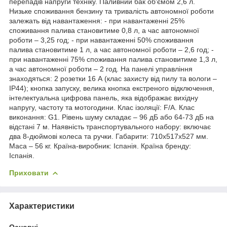
перепадів напруги техніку. Паливний бак об'ємом 2,6 л.
Низьке споживання бензину та тривалість автономної роботи
залежать від навантаження: - при навантаженні 25%
споживання палива становитиме 0,8 л, а час автономної
роботи – 3,25 год; - при навантаженні 50% споживання
палива становитиме 1 л, а час автономної роботи – 2,6 год; -
при навантаженні 75% споживання палива становитиме 1,3 л,
а час автономної роботи – 2 год. На панелі управління
знаходяться: 2 розетки 16 А (клас захисту від пилу та вологи –
IP44); кнопка запуску, велика кнопка екстреного відключення,
інтелектуальна цифрова панель, яка відображає вихідну
напругу, частоту та мотогодини. Клас ізоляції: F/A. Клас
виконання: G1. Рівень шуму складає – 96 дБ або 64-73 дБ на
відстані 7 м. Наявність транспортувального набору: включає
два 8-дюймові колеса та ручки. Габарити: 710х517х527 мм.
Маса – 56 кг. Країна-виробник: Іспанія. Країна бренду:
Іспанія.
Приховати
Характеристики
Основні