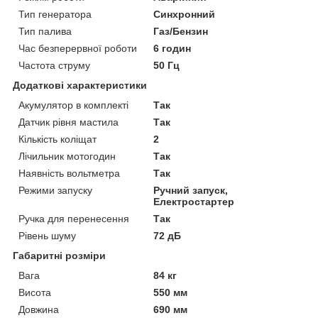
Тип генератора
Синхронний
Тип палива
Газ/Бензин
Час безперервної роботи
6 годин
Частота струму
50 Гц
Додаткові характеристики
Акумулятор в комплекті
Так
Датчик рівня мастила
Так
Кількість коліщат
2
Лічильник мотогодин
Так
Наявність вольтметра
Так
Режими запуску
Ручний запуск,
Електростартер
Ручка для перенесення
Так
Рівень шуму
72 дБ
Габаритні розміри
Вага
84 кг
Висота
550 мм
Довжина
690 мм