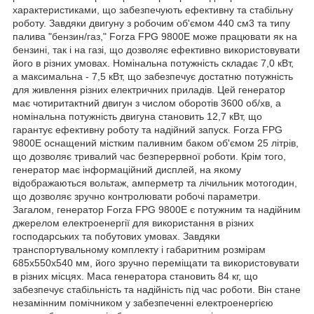
характеристиками, що забезпечують ефективну та стабільну
роботу. Завдяки двигуну з робочим об'ємом 440 см3 та типу
палива "бензин/газ," Forza FPG 9800Е може працювати як на
бензині, так і на газі, що дозволяє ефективно використовувати
його в різних умовах. Номінальна потужність складає 7,0 кВт,
а максимальна - 7,5 кВт, що забезпечує достатню потужність
для живлення різних електричних приладів. Цей генератор
має чотиритактний двигун з числом оборотів 3600 об/хв, а
номінальна потужність двигуна становить 12,7 кВт, що
гарантує ефективну роботу та надійний запуск. Forza FPG
9800Е оснащений містким паливним баком об'ємом 25 літрів,
що дозволяє тривалий час безперервної роботи. Крім того,
генератор має інформаційний дисплей, на якому
відображаються вольтаж, амперметр та лічильник мотогодин,
що дозволяє зручно контролювати робочі параметри.
Загалом, генератор Forza FPG 9800Е є потужним та надійним
джерелом електроенергії для використання в різних
господарських та побутових умовах. Завдяки
транспортувальному комплекту і габаритним розмірам
685х550х540 мм, його зручно переміщати та використовувати
в різних місцях. Маса генератора становить 84 кг, що
забезпечує стабільність та надійність під час роботи. Він стане
незамінним помічником у забезпеченні електроенергією