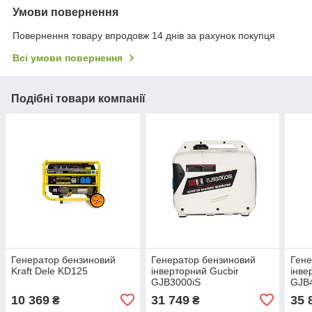
Умови повернення
Повернення товару впродовж 14 днів за рахунок покупця
Всі умови повернення
Подібні товари компанії
Генератор бензиновий
Генератор бензиновий
Гене
Kraft Dele KD125
інверторний Gucbir
інве
GJB3000iS
GJB
10 369
31 749
35 
₴
₴