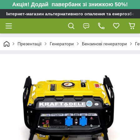
Акція! Додай павербанк зі знижкою 50%!
Інтернет-магазин альтернативного опалення та енергозбере
Презентації
Генератори
Бензинові генератори
Ге