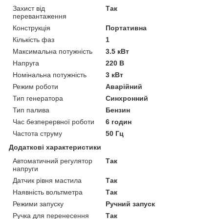
Захист від
Так
перевантаження
Конструкція
Портативна
Кількість фаз
1
Максимальна потужність
3.5 кВт
Напруга
220 В
Номінальна потужність
3 кВт
Режим роботи
Аварійний
Тип генератора
Синхронний
Тип палива
Бензин
Час безперервної роботи
6 годин
Частота струму
50 Гц
Додаткові характеристики
Автоматичний регулятор
Так
напруги
Датчик рівня мастила
Так
Наявність вольтметра
Так
Режими запуску
Ручний запуск
Ручка для перенесення
Так