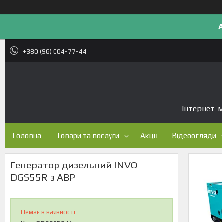
+380 (96) 004-77-44
Інтернет-м
Головна
Товари та послуги
Акції
Відеоогляди
Генератор дизельний INVO
DGS55R з АВР
Немає в наявності