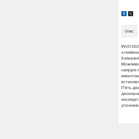
Опис
INVO DGS
а номіна
(гальван
Можливі
напруги 
вмонтов
встановл
П'ять дв
дизельни
експлуат
уточнюв