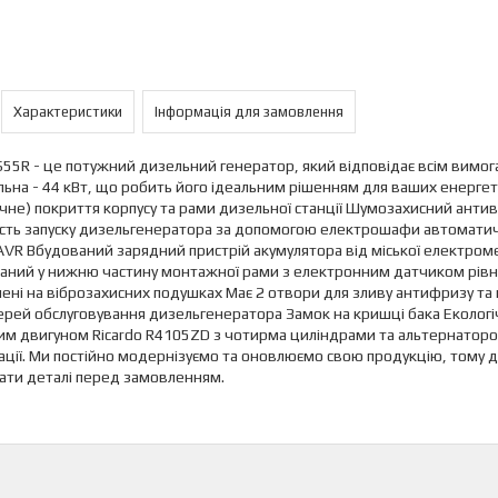
Характеристики
Інформація для замовлення
55R - це потужний дизельний генератор, який відповідає всім вимог
льна - 44 кВт, що робить його ідеальним рішенням для ваших енерге
ічне) покриття корпусу та рами дизельної станції Шумозахисний анти
сть запуску дизельгенератора за допомогою електрошафи автоматич
AVR Вбудований зарядний пристрій акумулятора від міської електром
аний у нижню частину монтажної рами з електронним датчиком рівн
ені на віброзахисних подушках Має 2 отвори для зливу антифризу та ма
ерей обслуговування дизельгенератора Замок на кришці бака Еколог
м двигуном Ricardo R4105ZD з чотирма циліндрами та альтернатором 
ації. Ми постійно модернізуємо та оновлюємо свою продукцію, тому
ати деталі перед замовленням.