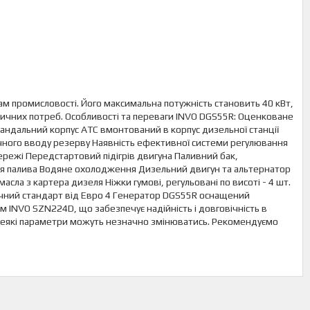
ам промисловості. Його максимальна потужність становить 40 кВт,
тичних потреб. Особливості та переваги INVO DGS55R: Оценковане
вандальний корпус АТС вмонтований в корпус дизельної станції
ного вводу резерву Наявність ефективної системи регулювання
ережі Передстартовий підігрів двигуна Паливний бак,
я палива Водяне охолодження Дизельний двигун та альтернатор
сла з картера дизеля Ніжки гумові, регульовані по висоті - 4 шт.
ічний стандарт від Евро 4 Генератор DGS55R оснащений
INVO SZN224D, що забезпечує надійність і довговічність в
 деякі параметри можуть незначно змінюватись. Рекомендуємо