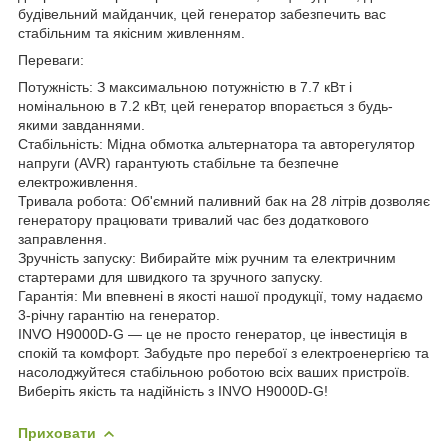
будівельний майданчик, цей генератор забезпечить вас
стабільним та якісним живленням.
Переваги:
Потужність: З максимальною потужністю в 7.7 кВт і
номінальною в 7.2 кВт, цей генератор впорається з будь-
якими завданнями.
Стабільність: Мідна обмотка альтернатора та авторегулятор
напруги (AVR) гарантують стабільне та безпечне
електроживлення.
Тривала робота: Об'ємний паливний бак на 28 літрів дозволяє
генератору працювати тривалий час без додаткового
заправлення.
Зручність запуску: Вибирайте між ручним та електричним
стартерами для швидкого та зручного запуску.
Гарантія: Ми впевнені в якості нашої продукції, тому надаємо
3-річну гарантію на генератор.
INVO H9000D-G — це не просто генератор, це інвестиція в
спокій та комфорт. Забудьте про перебої з електроенергією та
насолоджуйтеся стабільною роботою всіх ваших пристроїв.
Виберіть якість та надійність з INVO H9000D-G!
Приховати