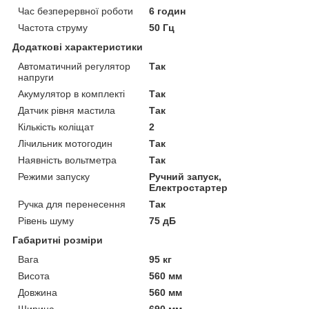
Час безперервної роботи
6 годин
Частота струму
50 Гц
Додаткові характеристики
Автоматичний регулятор
Так
напруги
Акумулятор в комплекті
Так
Датчик рівня мастила
Так
Кількість коліщат
2
Лічильник мотогодин
Так
Наявність вольтметра
Так
Режими запуску
Ручний запуск,
Електростартер
Ручка для перенесення
Так
Рівень шуму
75 дБ
Габаритні розміри
Вага
95 кг
Висота
560 мм
Довжина
560 мм
Ширина
690 мм