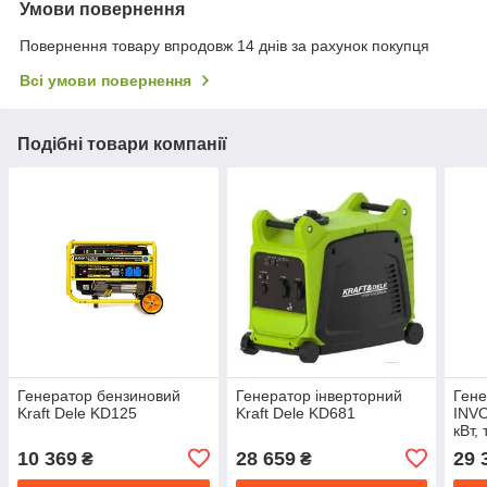
Умови повернення
Повернення товару впродовж 14 днів за рахунок покупця
Всі умови повернення
Подібні товари компанії
Генератор бензиновий
Генератор інверторний
Гене
Kraft Dele KD125
Kraft Dele KD681
INVO
кВт,
елек
10 369
28 659
29 
₴
₴