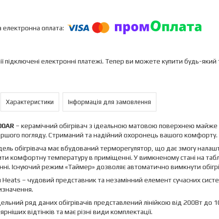
ії підключені електронні платежі. Тепер ви можете купити будь-який
Характеристики
Інформація для замовлення
00AR
– керамічний обігрівач з ідеальною матовою поверхнею майже в
ершого погляду. Стриманий та надійний охоронець вашого комфорту.
ель обігрівача має вбудований терморегулятор, що дає змогу налаш
ти комфортну температуру в приміщенні. У вимкненому стані на таб
ні. Існуючий режим «Таймер» дозволяє автоматично вимкнути обігрі
ч Heats – чудовий представник та незамінний елемент сучасних сис
изначення.
ельний ряд даних обігрівачів представлений лінійкою від 200Вт до 1
ярніших відтінків та має різні види комплектації.