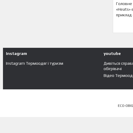
Головне 
«Heats» 
приклад 
Instagram
youtube
Instagram Термоодяг і туризм
Дивіться справ
обігрівачі
Відео Термоодя