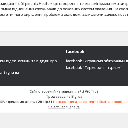
завдання обігрівачів Heats – це створення тепла з мінімальними ви
є зміна відношення споживачів до основних систем опалення. На своєм
естетичного вирішення проблем з холодом, залишаючи далеко позаду
facebook
жні відео-огляди та відгуки про
facebook "Українські обігрівальні 
facebook "Термоодяг і туризм"
г і туризм
Prom.ua
Сайт створений на маркетплейсі
Продавець на Bigl.ua
ECO-OBIGRIV (тримаємо якість з 2011р.) |
Поскаржитися на контент
|
Політика конфіде
Select Language
▼