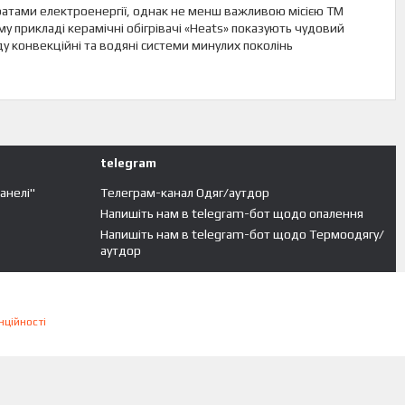
тратами електроенергії, однак не менш важливою місією ТМ
у прикладі керамічні обігрівачі «Heats» показують чудовий
 конвекційні та водяні системи минулих поколінь
telegram
панелі"
Телеграм-канал Одяг/аутдор
Напишіть нам в telegram-бот щодо опалення
Напишіть нам в telegram-бот щодо Термоодягу/
аутдор
нційності