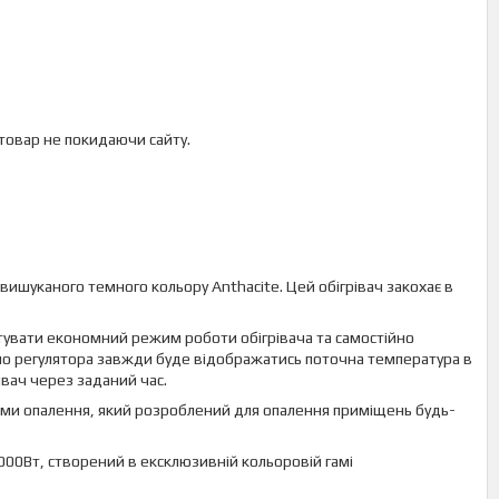
 товар не покидаючи сайту.
ишуканого темного кольору Anthacite. Цей обігрівач закохає в
тувати економний режим роботи обігрівача та самостійно
ло регулятора завжди буде відображатись поточна температура в
вач через заданий час.
теми опалення, який розроблений для опалення приміщень будь-
000Вт, створений в ексклюзивній кольоровій гамі