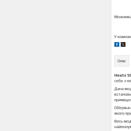
У компан
Опис
Heats 5
себе з п
Дана мод
встанови
приміщен
Обігріва
якого пр
Весь мод
найпопул