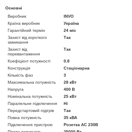
Основні
Виробник
INVO
Країна виробник
Україна
Гарантійний термін
24 міс
Захист від короткого
Так
замикання
Захист від
Так
перевантаження
Коефіцієнт потужності
0.8
Конструкція
Стаціонарна
Кількість фаз
3
Максимальна потужність
28 кВт
Напруга
400 В
Номінальна потужність
25 кВт
Паралельне підключення
Ні
Передстартовий підігрів
Так
Повна потужність
35 кВА
Підключення пристрою
Розетка AC 230В
Пікова потужність
25000 Вт