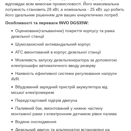
відповідає всім вимогам промисловості. Його максимальна
потужність становить 28 кВт, а номінальна - 25 кВт, що робить
його ідеальним рішенням для ваших енергетичних потреб.
Особливості та переваги INVO DGS35W:
Оценковане(гальванічне) покриття корпусу та рама
дизельної станції
Шумозахисний антивандальний корпус
АТС вмонтований в корпус дизельної станції
Можливість запуску дизельгенератора за допомогою
електрошафи автоматичного вводу резерву
Наявність ефективної системи регулювання напруги
AVR
Вбудований зарядний пристрій акумулятора від
міської електромережі
Передстартовий підігрів двигуна
Паливний бак, вмонтований у нижню частину
монтажної рами з електронним датчиком рівня палива
Водяне охолодження
Дизельний двигун та альтернатор встановлені на