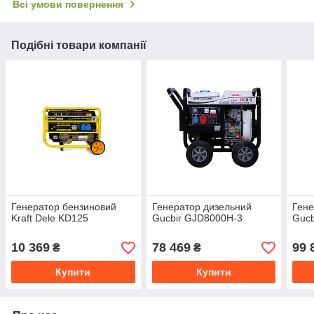
Всі умови повернення
Подібні товари компанії
Генератор бензиновий
Генератор дизельний
Гене
Kraft Dele KD125
Gucbir GJD8000H-3
Gucb
10 369
78 469
99 
₴
₴
Купити
Купити